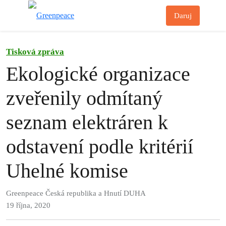
Př
Daruj
Menu
Tisková zpráva
Ekologické organizace
zveřenily odmítaný
seznam elektráren k
odstavení podle kritérií
Uhelné komise
Greenpeace Česká republika a Hnutí DUHA
19 října, 2020