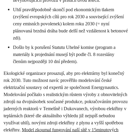
nevyhovujících provozů v příštích dvou letech.
Uhlí pravděpodobně skončí pod ekonomickým tlakem
(zvýšení evropských cílů pro rok 2030 a související zvýšení
ceny emisních povolenek) kolem roku 2030 (= nyní
plánovaná brzdná dráha bude delší než vzdálenost k betonové
zdi).
Došlo by k porušení Statutu Uhelné komise (program a
materiály k projednání musejí být podle čl. 8 rozeslány
členům nejpozději 10 dní předem).
Ekologické organizace prosazují, aby pro elektrárny byl konečný
rok 2030. Tuto možnost navíc prověřilo modelování české
elektrizační soustavy od expertů ze společnosti Energynautics.
Modelování počítalo s realistickým růstem výroby z obnovitelných
zdrojů na dvojnásobek současné produkce, pokračováním provozu
jaderných reaktorů v Temelíně i Dukovanech, výrobou elektřiny v
teplárnách (které dle aktuálního výhledu již nejspíš nebudou
využívat uhlí), novými zdroji elektřiny z plynu a vyšší spotřebou
elektřiny.
Model zkoumal fungování naší sítě v 15minutových