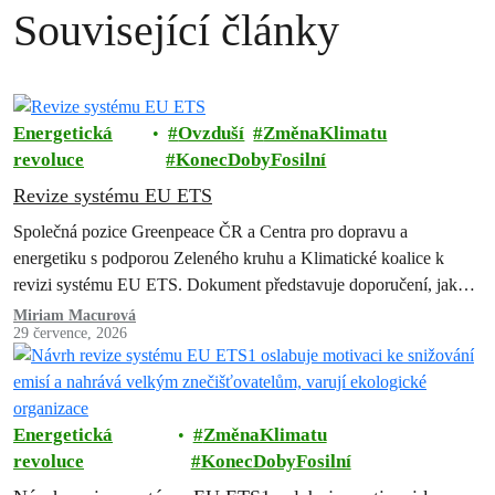
Související články
Energetická
Ovzduší
ZměnaKlimatu
revoluce
KonecDobyFosilní
Revize systému EU ETS
Společná pozice Greenpeace ČR a Centra pro dopravu a
energetiku s podporou Zeleného kruhu a Klimatické koalice k
revizi systému EU ETS. Dokument představuje doporučení, jak
zachovat a posílit systém…
Miriam Macurová
29 července, 2026
Energetická
ZměnaKlimatu
revoluce
KonecDobyFosilní