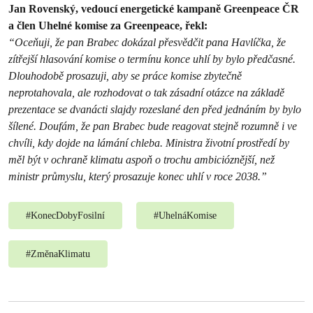
Jan Rovenský, vedoucí energetické kampaně Greenpeace ČR
a člen Uhelné komise za Greenpeace, řekl:
“Oceňuji, že pan Brabec dokázal přesvědčit pana Havlíčka, že
zítřejší hlasování komise o termínu konce uhlí by bylo předčasné.
Dlouhodobě prosazuji, aby se práce komise zbytečně
neprotahovala, ale rozhodovat o tak zásadní otázce na základě
prezentace se dvanácti slajdy rozeslané den před jednáním by bylo
šílené. Doufám, že pan Brabec bude reagovat stejně rozumně i ve
chvíli, kdy dojde na lámání chleba. Ministra životní prostředí by
měl být v ochraně klimatu aspoň o trochu ambicióznější, než
ministr průmyslu, který prosazuje konec uhlí v roce 2038.”
#
KonecDobyFosilní
#
UhelnáKomise
#
ZměnaKlimatu