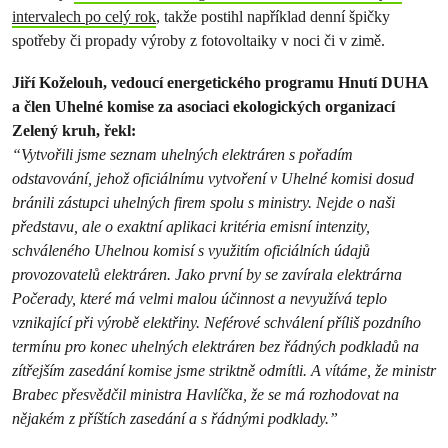
intervalech po celý rok
, takže postihl například denní špičky
spotřeby či propady výroby z fotovoltaiky v noci či v zimě.
Jiří Koželouh, vedoucí energetického programu Hnutí DUHA
a člen Uhelné komise za asociaci ekologických organizací
Zelený kruh, řekl:
“Vytvořili jsme seznam uhelných elektráren s pořadím
odstavování, jehož oficiálnímu vytvoření v Uhelné komisi dosud
bránili zástupci uhelných firem spolu s ministry. Nejde o naši
představu, ale o exaktní aplikaci kritéria emisní intenzity,
schváleného Uhelnou komisí s využitím oficiálních údajů
provozovatelů elektráren. Jako první by se zavírala elektrárna
Počerady, které má velmi malou účinnost a nevyužívá teplo
vznikající při výrobě elektřiny. Neférové schválení příliš pozdního
termínu pro konec uhelných elektráren bez řádných podkladů na
zítřejším zasedání komise jsme striktně odmítli. A vítáme, že ministr
Brabec přesvědčil ministra Havlíčka, že se má rozhodovat na
nějakém z příštích zasedání a s řádnými podklady.”