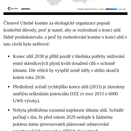
Členové Uhelné komise za ekologické organizace popsali
konkrétní důvody, proč je nutné, aby se rozhodnutí o konci uhlí
řádně prodiskutovalo, a proč by rozhodování komise o konci uhlí v
tuto chvíli bylo neférové:
Konec uhlí 2038 je příliš pozdě z hlediska potřeby snižování
emisí skleníkových plynů kvůli dosažení cílů v ochraně
klimatu. Dle vědců by vyspělé země měly s uhlím skončit
kolem roku 2030.
Předložený scénář rychlejšího konce uhlí (2033) je zkresleny
umělým seškrtáním potenciálu OZE (v roce 2033 o 6000
GWh výroby).
Nebyla předložena rozumná trajektorie útlumu uhlí. Scénáře
počítají s tím, že před rokem 2029 nedojde k žádnému
poklesu mimo provozovateli plánované odstavování