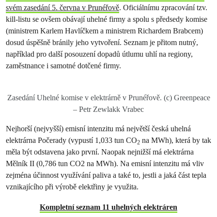
svém zasedání 5. června v Prunéřově
. Oficiálnímu zpracování tzv.
kill-listu se ovšem obávají uhelné firmy a spolu s předsedy komise
(ministrem Karlem Havlíčkem a ministrem Richardem Brabcem)
dosud úspěšně bránily jeho vytvoření. Seznam je přitom nutný,
například pro další posouzení dopadů útlumu uhlí na regiony,
zaměstnance i samotné dotčené firmy.
Zasedání Uhelné komise v elektrárně v Prunéřově. (c) Greenpeace
– Petr Zewlakk Vrabec
Nejhorší (nejvyšší) emisní intenzitu má největší česká uhelná
elektrárna Počerady (vypustí 1,033 tun CO
na MWh), která by tak
2
měla být odstavena jako první. Naopak nejnižší má elektrárna
Mělník II (0,786 tun CO2 na MWh). Na emisní intenzitu má vliv
zejména účinnost využívání paliva a také to, jestli a jaká část tepla
vznikajícího při výrobě elektřiny je využita.
Kompletní seznam 11 uhelných elektráren