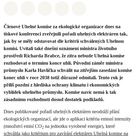
Sdílet na Whatsapp
Sdílet na Facebook
Sdílet na Twitter
Sdílet Email
Share on Bluesky
Členové Uhelné komise za ekologické organizace dnes na
tiskové konferenci zveřejnili pořadí uhelných elektráren tak,
jak by se měly odstavovat dle kritérií schválených Uhelnou
komisí. Uvítali také dnešní oznámení ministra životního
prostředí Richarda Brabce, že zítra nebude Uhelná komise
rozhodovat o termínu konce uhlí. Původní záměr ministra
průmyslu Karla Havlíčka schválit na zítřejším zasedání komise
konec uhlí v roce 2038 totiž důrazně odmítali. Tento rok je
příliš pozdní z hlediska ochrany klimatu i ekonomických
vyhlídek uhelného průmyslu. Komise navíc nemá k tak
zásadnímu rozhodnutí dosud dostatek podkladů.
Dnes publikované pořadí uhelných elektráren neodráží přání
ekologických organizací, ale jde o aplikaci kritéria emisní intenzity
(množství emisí CO
na jednotku vyrobené energie), které
2
schválila jako kritérium pro zavírání elektráren Uhelná komise na