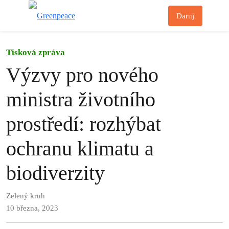
Př
Daruj
Menu
Tisková zpráva
Výzvy pro nového
ministra životního
prostředí: rozhýbat
ochranu klimatu a
biodiverzity
Zelený kruh
10 března, 2023