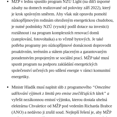
MŽP v lednu spustilo program NZÚ Light (na dílčí úsporné
zásahy na domech realizované od poloviny září 2022), který
je krok správným směrem. Aby však stát opravdu pomohl
nízkopříjmovým rodinám ohroženým energetickou chudobou,
je nutné podmínky NZÚ (vysoký podíl dotace na investici)
roztáhnout i na program komplexních renovací domů
(zateplování, fotovoltaika) a to včetně bytových. Je také
potřeba programy pro nízkopříjmové domácnosti doprovodit
proaktivním, terénním a státem placeným a garantovaným
poradenstvím propojeným se sociální prací. MŽP také musí
spustit program na podporu zakládání energetických
společenství určených pro sdílení energie v rámci komunitní
energetiky.
Ministr Hladík musí naplnit slib z programového
“Omezíme
udělování výjimek z limitů pro emise znečišťujících látek” a
vyřešit nezákonnou emisní výjimku, kterou dostala uhelná
elektrárna Chvaletice od MŽP pod vedením Richarda Brabce
(ANO) a nedávno ji zrušil soud. Nejlepší řešení je, aby MŽP