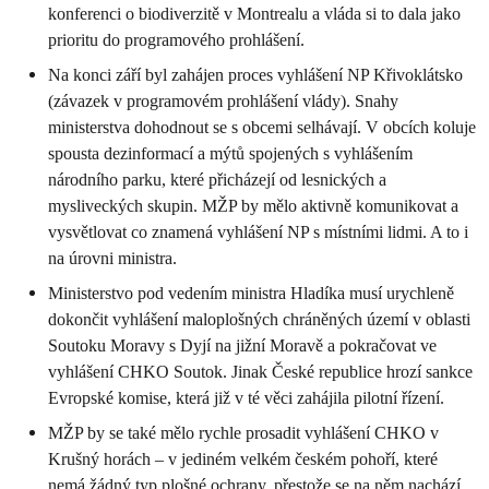
konferenci o biodiverzitě v Montrealu a vláda si to dala jako
prioritu do programového prohlášení.
Na konci září byl zahájen proces vyhlášení NP Křivoklátsko
(závazek v programovém prohlášení vlády). Snahy
ministerstva dohodnout se s obcemi selhávají. V obcích koluje
spousta dezinformací a mýtů spojených s vyhlášením
národního parku, které přicházejí od lesnických a
mysliveckých skupin. MŽP by mělo aktivně komunikovat a
vysvětlovat co znamená vyhlášení NP s místními lidmi. A to i
na úrovni ministra.
Ministerstvo pod vedením ministra Hladíka musí urychleně
dokončit vyhlášení maloplošných chráněných území v oblasti
Soutoku Moravy s Dyjí na jižní Moravě a pokračovat ve
vyhlášení CHKO Soutok. Jinak České republice hrozí sankce
Evropské komise, která již v té věci zahájila pilotní řízení.
MŽP by se také mělo rychle prosadit vyhlášení CHKO v
Krušný horách – v jediném velkém českém pohoří, které
nemá žádný typ plošné ochrany, přestože se na něm nachází