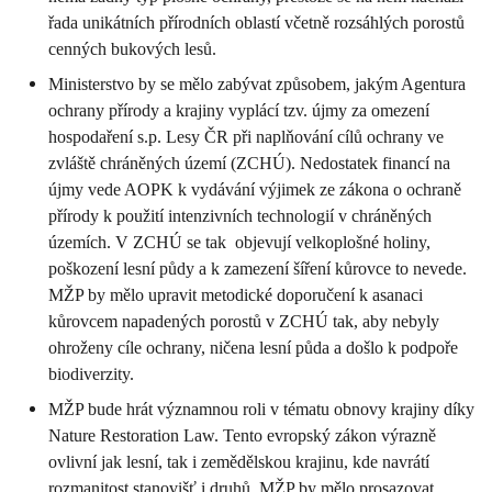
řada unikátních přírodních oblastí včetně rozsáhlých porostů
cenných bukových lesů.
Ministerstvo by se mělo zabývat způsobem, jakým Agentura
ochrany přírody a krajiny vyplácí tzv. újmy za omezení
hospodaření s.p. Lesy ČR při naplňování cílů ochrany ve
zvláště chráněných území (ZCHÚ). Nedostatek financí na
újmy vede AOPK k vydávání výjimek ze zákona o ochraně
přírody k použití intenzivních technologií v chráněných
územích. V ZCHÚ se tak objevují velkoplošné holiny,
poškození lesní půdy a k zamezení šíření kůrovce to nevede.
MŽP by mělo upravit metodické doporučení k asanaci
kůrovcem napadených porostů v ZCHÚ tak, aby nebyly
ohroženy cíle ochrany, ničena lesní půda a došlo k podpoře
biodiverzity.
MŽP bude hrát významnou roli v tématu obnovy krajiny díky
Nature Restoration Law. Tento evropský zákon výrazně
ovlivní jak lesní, tak i zemědělskou krajinu, kde navrátí
rozmanitost stanovišť i druhů. MŽP by mělo prosazovat