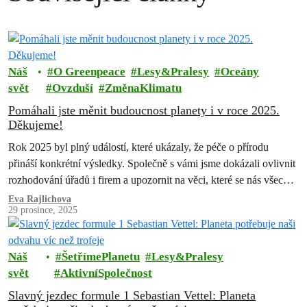
Náš
O Greenpeace
Lesy&Pralesy
Oceány
svět
Ovzduší
ZměnaKlimatu
Pomáhali jste měnit budoucnost planety i v roce 2025.
Děkujeme!
Rok 2025 byl plný událostí, které ukázaly, že péče o přírodu
přináší konkrétní výsledky. Společně s vámi jsme dokázali ovlivnit
rozhodování úřadů i firem a upozornit na věci, které se nás všech
dotýkají – ovzduší, lesy i životní prostředí kolem nás. Děkujeme
Eva Rajlichova
29 prosince, 2025
každému, kdo se jakkoli zapojil. Bez vás bychom následujících
úspěchů nedosáhli.
Náš
ŠetřímePlanetu
Lesy&Pralesy
svět
AktivníSpolečnost
Slavný jezdec formule 1 Sebastian Vettel: Planeta