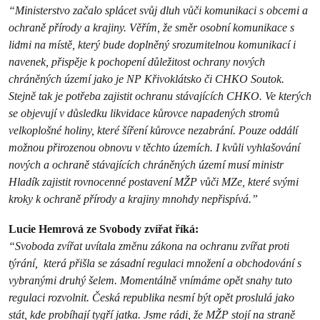
“Ministerstvo začalo splácet svůj dluh vůči komunikaci s obcemi a
ochraně přírody a krajiny. Věřím, že směr osobní komunikace s
lidmi na místě, který bude doplněný srozumitelnou komunikací i
navenek, přispěje k pochopení důležitost ochrany nových
chráněných území jako je NP Křivoklátsko či CHKO Soutok.
Stejně tak je potřeba zajistit ochranu stávajících CHKO. Ve kterých
se objevují v důsledku likvidace kůrovce napadených stromů
velkoplošné holiny, které šíření kůrovce nezabrání. Pouze oddálí
možnou přirozenou obnovu v těchto územích. I kvůli vyhlašování
nových a ochraně stávajících chráněných území musí ministr
Hladík zajistit rovnocenné postavení MŽP vůči MZe, které svými
kroky k ochraně přírody a krajiny mnohdy nepřispívá.”
Lucie Hemrová ze Svobody zvířat říká:
“Svoboda zvířat uvítala změnu zákona na ochranu zvířat proti
týrání, která přišla se zásadní regulaci množení a obchodování s
vybranými druhý šelem. Momentálně vnímáme opět snahy tuto
regulaci rozvolnit. Česká republika nesmí být opět proslulá jako
stát, kde probíhají tygří jatka. Jsme rádi, že MŽP stojí na straně