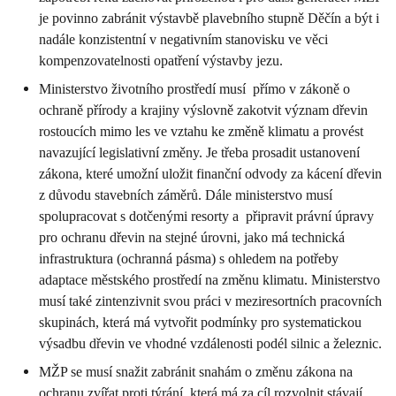
je povinno zabránit výstavbě plavebního stupně Děčín a být i
nadále konzistentní v negativním stanovisku ve věci
kompenzovatelnosti opatření výstavby jezu.
Ministerstvo životního prostředí musí přímo v zákoně o
ochraně přírody a krajiny výslovně zakotvit význam dřevin
rostoucích mimo les ve vztahu ke změně klimatu a provést
navazující legislativní změny. Je třeba prosadit ustanovení
zákona, které umožní uložit finanční odvody za kácení dřevin
z důvodu stavebních záměrů. Dále ministerstvo musí
spolupracovat s dotčenými resorty a připravit právní úpravy
pro ochranu dřevin na stejné úrovni, jako má technická
infrastruktura (ochranná pásma) s ohledem na potřeby
adaptace městského prostředí na změnu klimatu. Ministerstvo
musí také zintenzivnit svou práci v meziresortních pracovních
skupinách, která má vytvořit podmínky pro systematickou
výsadbu dřevin ve vhodné vzdálenosti podél silnic a železnic.
MŽP se musí snažit zabránit snahám o změnu zákona na
ochranu zvířat proti týrání, která má za cíl rozvolnit stávají