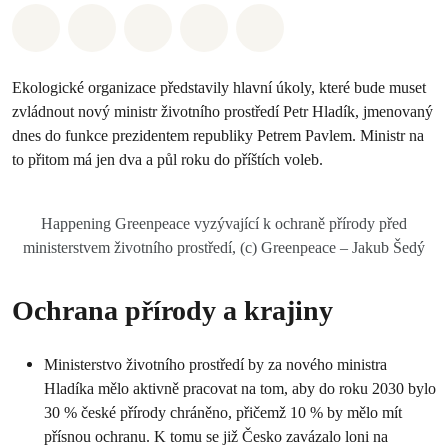
Sdílet na Whatsapp
Sdílet na Facebook
Sdílet na Twitter
Sdílet Email
Share on Bluesky
Ekologické organizace představily hlavní úkoly, které bude muset
zvládnout nový ministr životního prostředí Petr Hladík, jmenovaný
dnes do funkce prezidentem republiky Petrem Pavlem. Ministr na
to přitom má jen dva a půl roku do příštích voleb.
Happening Greenpeace vyzývající k ochraně přírody před
ministerstvem životního prostředí, (c) Greenpeace – Jakub Šedý
Ochrana přírody a krajiny
Ministerstvo životního prostředí by za nového ministra
Hladíka mělo aktivně pracovat na tom, aby do roku 2030 bylo
30 % české přírody chráněno, přičemž 10 % by mělo mít
přísnou ochranu. K tomu se již Česko zavázalo loni na