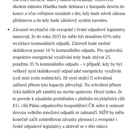
úkolem ministra Hladíka bude deklaraci z listopadu dovést do
konce a včas veřejnost seznámit s tím, kdy bude návrh zákona
představen a do kdy bude zálohový systém zaveden.
Závazné recyklační cíle evropské i české odpadové legislativy
stanovují, že do roku 2035 by mělo být dosaženo 65% míry
recyklace komunálních odpadů. Zároveň bude možné
skládkovat pouze 10 % komunálního odpadu. Pro spalování,
respektive energetické využívání tedy bude zbývat 25,
potažmo 35 % komunálního odpadu – v případě, kdy by byl
veškerý nyní skládkovaný odpad také energeticky využíván
(což není zcela realistické). Již nyní stojící či schválená
zařízení přitom tyto kapacity převyšují. Na schválení přitom
čeká dalších pět záměrů na stavbu spaloven. Hrozí riziko, že
to povede k zásadním problémům s plněním recyklačních cílů
EU, cílů Plánu odpadového hospodářství ČR nebo k nutnosti
dovozu velkého množství odpadů ze zahraničí. MŽP by mělo
konečně začít zohledňovat závazky plynoucí z evropské i
české odpadové legislativy a aktivně se v této otázce