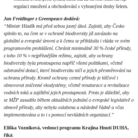
regulaci množení a obchodování s vybranými druhy šelem.
Jan Freidinger z Greenpeace dodává:
“Ministr Hladík má před sebou jasný úkol. Zajistit, aby Česko
splnilo to, na čem se v ochraně biodiverzity již zavázalo na
globální a evropské úrovni a k čemu se přihlásila i vláda ve svém
programovém prohlášení. Chránit minimálně 30 % české přírody,
z toho 10 % v nejpřísnějším režimu, zajistit, aby ochrany
biodiverzity byla prostoupena napříč všemi politikami, včetně
odstranění dotací, které biodiverzitu ničí a jejich přesměrování na
ochranu přírody. Kromě ochrany cenné přírody je klíčové i
obnovovat zničenné ekodystémy, včetně renaturace a revitalizace
vodních toků a zajištění jejich prostupnosti. Proto je důležité, aby
se MŽP zasadilo během aktuálních jednání o evropské legislativě o
obnově přírody, aby nebyla oslabena a následně řádně a včas
implementována a to i s pomocí nevládních organizací.”
Eliška Vozníková, vedoucí programu Krajina Hnutí DUHA,
říká
: