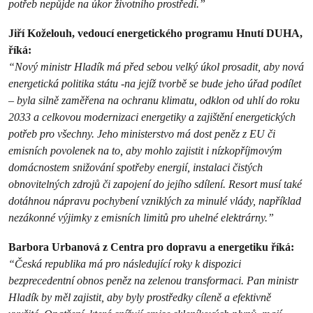
potřeb nepůjde na úkor životního prostředí.”
Jiří Koželouh, vedoucí energetického programu Hnutí DUHA,
říká:
“Nový ministr Hladík má před sebou velký úkol prosadit, aby nová
energetická politika státu -na jejíž tvorbě se bude jeho úřad podílet
– byla silně zaměřena na ochranu klimatu, odklon od uhlí do roku
2033 a celkovou modernizaci energetiky a zajištění energetických
potřeb pro všechny. Jeho ministerstvo má dost peněz z EU či
emisních povolenek na to, aby mohlo zajistit i nízkopříjmovým
domácnostem snižování spotřeby energií, instalaci čistých
obnovitelných zdrojů či zapojení do jejího sdílení. Resort musí také
dotáhnou nápravu pochybení vzniklých za minulé vlády, například
nezákonné výjimky z emisních limitů pro uhelné elektrárny.”
Barbora Urbanová z Centra pro dopravu a energetiku říká:
“Česká republika má pro následující roky k dispozici
bezprecedentní obnos peněz na zelenou transformaci. Pan ministr
Hladík by měl zajistit, aby byly prostředky cíleně a efektivně