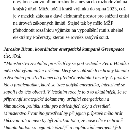
o výjimce znovu přímo rozhodlo a nevracelo rozhodování na
krajský úřad. Může udělit kratší výjimku do srpna 2023, což
je v mezích zákona a dává elektrárně prostor pro snížení emisí
na úroveň zákonných limitů. Stejně tak by mělo MŽP
přehodnotit rozsáhlou výjimku na vypouštění rtuti z uhelné
elektrárny Počerady, kterou se rovněž zabývá soud.
Jaroslav Bican, koordinátor energetické kampaně Greenpeace
ČR, říká:
“Ministerstvo životního prostředí by se pod vedením Petra Hladíka
mělo stát významným hráčem, který se v otázkách ochrany klimatu
a životního prostředí nenechá přetlačit ostatními resorty. A protože
jde o problematiku, které se úzce dotýká energetika, intenzivně se
zapojí i do této oblasti. V letošním roce je to o to aktuálnější, že se
připravují strategické dokumenty určující energetickou a
klimatickou politiku státu pro následující roky a desetiletí.
Ministerstvo životního prostředí by při jejich přípravě mělo hrát
klíčovou roli a mělo by být zárukou toho, že naše cíle v ochraně
klimatu budou co nejambicióznější a naplňování energetických