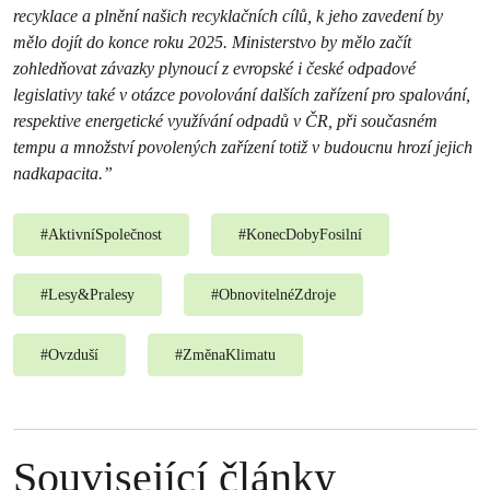
recyklace a plnění našich recyklačních cílů, k jeho zavedení by
mělo dojít do konce roku 2025. Ministerstvo by mělo začít
zohledňovat závazky plynoucí z evropské i české odpadové
legislativy také v otázce povolování dalších zařízení pro spalování,
respektive energetické využívání odpadů v ČR, při současném
tempu a množství povolených zařízení totiž v budoucnu hrozí jejich
nadkapacita.”
#
AktivníSpolečnost
#
KonecDobyFosilní
#
Lesy&Pralesy
#
ObnovitelnéZdroje
#
Ovzduší
#
ZměnaKlimatu
Související články