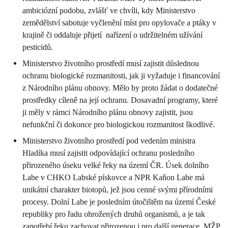
ambiciózní podobu, zvlášť ve chvíli, kdy Ministerstvo
zemědělství sabotuje vyčlenění míst pro opylovače a ptáky v
krajině či oddaluje přijetí nařízení o udržitelném užívání
pesticidů.
Ministerstvo životního prostředí musí zajistit důslednou
ochranu biologické rozmanitosti, jak ji vyžaduje i financování
z Národního plánu obnovy. Mělo by proto žádat o dodatečné
prostředky cíleně na její ochranu. Dosavadní programy, které
ji měly v rámci Národního plánu obnovy zajistit, jsou
nefunkční či dokonce pro biologickou rozmanitost škodlivé.
Ministerstvo životního prostředí pod vedením ministra
Hladíka musí zajistit odpovídající ochranu posledního
přirozeného úseku velké řeky na území ČR. Úsek dolního
Labe v CHKO Labské pískovce a NPR Kaňon Labe má
unikátní charakter biotopů, jež jsou cenné svými přírodními
procesy. Dolní Labe je posledním útočištěm na území České
republiky pro řadu ohrožených druhů organismů, a je tak
zapotřebí řeku zachovat přirozenou i pro další generace. MŽP