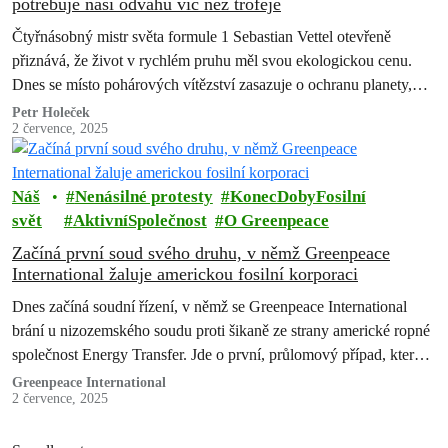
potřebuje naši odvahu víc než trofeje
Čtyřnásobný mistr světa formule 1 Sebastian Vettel otevřeně
přiznává, že život v rychlém pruhu měl svou ekologickou cenu.
Dnes se místo pohárových vítězství zasazuje o ochranu planety,
cestuje s Greenpeace do…
Petr Holeček
2 července, 2025
Náš
Nenásilné protesty
KonecDobyFosilní
svět
AktivníSpolečnost
O Greenpeace
Začíná první soud svého druhu, v němž Greenpeace
International žaluje americkou fosilní korporaci
Dnes začíná soudní řízení, v němž se Greenpeace International
brání u nizozemského soudu proti šikaně ze strany americké ropné
společnost Energy Transfer. Jde o první, průlomový případ, který
otestuje novou…
Greenpeace International
2 července, 2025