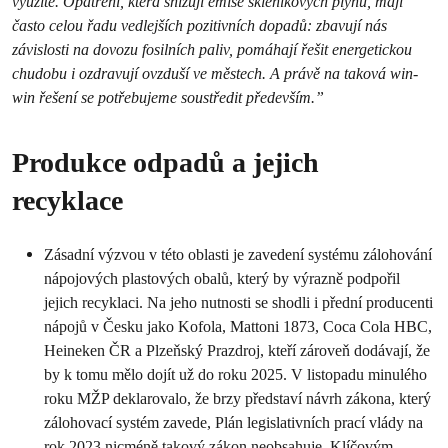
využité. Opatření, která snížují emise skleníkových plynů, mají
často celou řadu vedlejších pozitivních dopadů: zbavují nás
závislosti na dovozu fosilních paliv, pomáhají řešit energetickou
chudobu i ozdravují ovzduší ve městech. A právě na taková win-
win řešení se potřebujeme soustředit především.”
Produkce odpadů a jejich
recyklace
Zásadní výzvou v této oblasti je zavedení systému zálohování
nápojových plastových obalů, který by výrazně podpořil
jejich recyklaci. Na jeho nutnosti se shodli i přední producenti
nápojů v Česku jako Kofola, Mattoni 1873, Coca Cola HBC,
Heineken ČR a Plzeňský Prazdroj, kteří zároveň dodávají, že
by k tomu mělo dojít už do roku 2025. V listopadu minulého
roku MŽP deklarovalo, že brzy představí návrh zákona, který
zálohovací systém zavede, Plán legislativních prací vlády na
rok 2023 nicméně takový zákon neobsahuje. Klíčovým