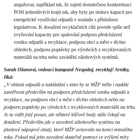
angažovat, například tak, že zajistí dostatečnou konkretizaci
POH jednotlivých krajů tak, aby byly po stránce kapacit pro
energetické využívání odpadů v souladu s příslušnou
legislativou. K dosažení recyklačních cílů povede spíše než
zvyšování kapacity pro spalování podpora předcházení
vzniku odpadů a recyklace, podpora obcí a měst v těchto
ohledech, podpora poptávky po výrobcích z recyklovaných
materiálů na trhu nebo zavádění zálohových systémů.
Sarah Ožanová, vedoucí kampaně Nespaluj, recykluj! Arniky,
říká:
„V oblasti odpadů a nakládání s nimi by se MŽP mělo i nadále
zaměřovat především na podporu předcházení vzniku odpadů a
recyklace, na podporu obcí a měst v těchto ohledech nebo na
podporu poptávky po výrobcích z recyklovaných materiálů na trhu.
Je tu vidět jistý posun, ale některé klíčové body stále čekají na
dotažení. Především jde o zavedení zálohového systému na
plastové nápojové obaly, které MŽP avizovalo na konci minulého
roku. Pokud má jeho zavedení skutečně pomoct ve zvýšení míry