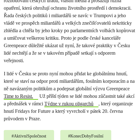
rozhodování českých úřadů, vlastní média a prosazují různá
opatření, která ohrožují ochranu životního prostředí i demokracii.
Řada českých politiků i miliardářů se navíc v Trumpovi a jeho
vládě ve prospěch miliardářů a velkých znečišťovatelů nekriticky
zhlédla a chtěla by jeho kroky po parlamentních volbách kopírovat
a umlčovat veškerou kritiku. Proto je podle české kanceláře
Greenpeace důležité ukázat už nyní, že takové praktiky v Česku
lidé nechtějí a že se v takovém případě setkají s odporem
veřejnosti.
I lidé v Česku se proto nyní mohou přidat ke globálnímu hnutí,
které se staví na odpor proti miliardářům, fosilním korporacím a na
ně navázaným politikům a podepsat globální výzvu Greenpeace
Time to Resist.
Už příští týden se lidé mohou zůčastnit také akcí
a přednášek v rámci
Týdne v rukou oligarchů
, který organizuje
hnutí Fridays for Future a který vyvrcholí v pátek 20. června
průvodem v Praze.
#
AktivníSpolečnost
#
KonecDobyFosilní