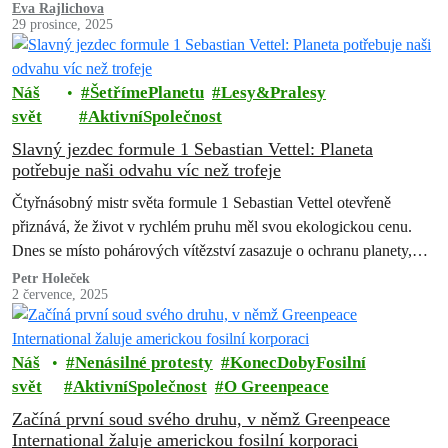
dotýkají – ovzduší, lesy i životní prostředí kolem nás. Děkujeme
Eva Rajlichova
29 prosince, 2025
každému, kdo se jakkoli zapojil. Bez vás bychom následujících
úspěchů nedosáhli.
Náš
ŠetřímePlanetu
Lesy&Pralesy
svět
AktivníSpolečnost
Slavný jezdec formule 1 Sebastian Vettel: Planeta
potřebuje naši odvahu víc než trofeje
Čtyřnásobný mistr světa formule 1 Sebastian Vettel otevřeně
přiznává, že život v rychlém pruhu měl svou ekologickou cenu.
Dnes se místo pohárových vítězství zasazuje o ochranu planety,
cestuje s Greenpeace do…
Petr Holeček
2 července, 2025
Náš
Nenásilné protesty
KonecDobyFosilní
svět
AktivníSpolečnost
O Greenpeace
Začíná první soud svého druhu, v němž Greenpeace
International žaluje americkou fosilní korporaci