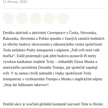
11 června, 2025
Sdílet na Whatsapp
Sdílet na Facebook
Sdílet na Twitter
Sdílet Email
Share on Bluesky
Desítka aktivistů a aktivistek Greenpeace z Česka, Slovenska,
Rakouska, Slovinska a Polska spustila v časných ranních hodinách
ze střechy budovy showroomu a zákaznického centra společnosti
Tesla nedaleko Prahy transparent s nápisem „Náš svět není vaše
hračka“. Další protestující pak před budovu postavili tři metry
vysokou karikaturu majitele Tesly – miliardáře Elona Muska a
amerického prezidenta Donalda Trumpa, jak společně zapalují
svět. V tu samou chvíli nahradili i vlajky společnosti Tesla
transparenty s vyobrazením Trumpa a Muska s anglickými nápisy
„Stop the billionaire takeover“.
Dnešní akce je součástí globální kampaně nazvané Time to Resist,