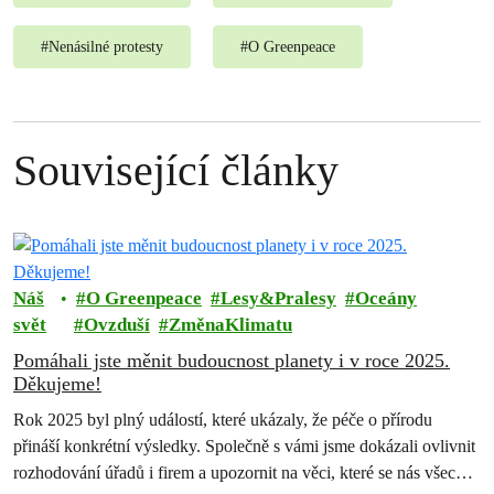
#
Nenásilné protesty
#
O Greenpeace
Související články
Náš
O Greenpeace
Lesy&Pralesy
Oceány
svět
Ovzduší
ZměnaKlimatu
Pomáhali jste měnit budoucnost planety i v roce 2025.
Děkujeme!
Rok 2025 byl plný událostí, které ukázaly, že péče o přírodu
přináší konkrétní výsledky. Společně s vámi jsme dokázali ovlivnit
rozhodování úřadů i firem a upozornit na věci, které se nás všech