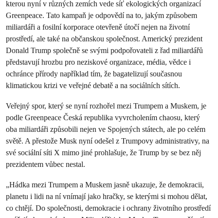
kterou nyní v různých zemích vede síť ekologických organizací
Greenpeace. Tato kampaň je odpovědí na to, jakým způsobem
miliardáři a fosilní korporace otevřeně útočí nejen na životní
prostředí, ale také na občanskou společnost. Americký prezident
Donald Trump společně se svými podpořovateli z řad miliardářů
představují hrozbu pro neziskové organizace, média, vědce i
ochránce přírody například tím, že bagatelizují současnou
klimatickou krizi ve veřejné debatě a na sociálních sítích.
Veřejný spor, který se nyní rozhořel mezi Trumpem a Muskem, je
podle Greenpeace Česká republika vyvrcholením chaosu, který
oba miliardáři způsobili nejen ve Spojených státech, ale po celém
světě. A přestože Musk nyní odešel z Trumpovy administrativy, na
své sociální síti X mimo jiné prohlašuje, že Trump by se bez něj
prezidentem vůbec nestal.
„Hádka mezi Trumpem a Muskem jasně ukazuje, že demokracii,
planetu i lidi na ní vnímají jako hračky, se kterými si mohou dělat,
co chtějí. Do společnosti, demokracie i ochrany životního prostředí