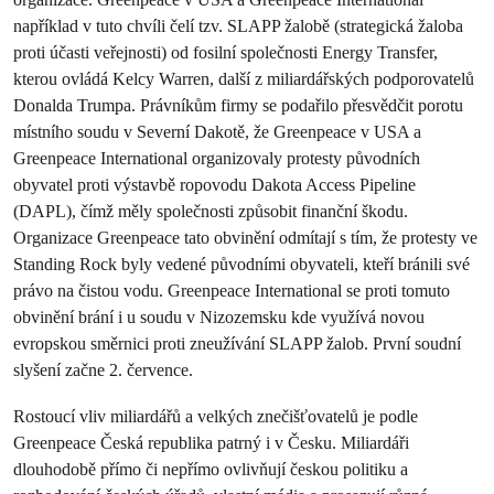
například v tuto chvíli čelí tzv. SLAPP žalobě (strategická žaloba
proti účasti veřejnosti) od fosilní společnosti Energy Transfer,
kterou ovládá Kelcy Warren, další z miliardářských podporovatelů
Donalda Trumpa. Právníkům firmy se podařilo přesvědčit porotu
místního soudu v Severní Dakotě, že Greenpeace v USA a
Greenpeace International organizovaly protesty původních
obyvatel proti výstavbě ropovodu Dakota Access Pipeline
(DAPL), čímž měly společnosti způsobit finanční škodu.
Organizace Greenpeace tato obvinění odmítají s tím, že protesty ve
Standing Rock byly vedené původními obyvateli, kteří bránili své
právo na čistou vodu. Greenpeace International se proti tomuto
obvinění brání i u soudu v Nizozemsku kde využívá novou
evropskou směrnici proti zneužívání SLAPP žalob. První soudní
slyšení začne 2. července.
Rostoucí vliv miliardářů a velkých znečišťovatelů je podle
Greenpeace Česká republika patrný i v Česku. Miliardáři
dlouhodobě přímo či nepřímo ovlivňují českou politiku a