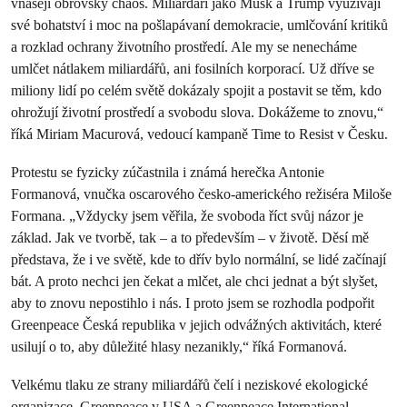
vnášejí obrovský chaos. Miliardáři jako Musk a Trump využívají
své bohatství i moc na pošlapávaní demokracie, umlčování kritiků
a rozklad ochrany životního prostředí. Ale my se nenecháme
umlčet nátlakem miliardářů, ani fosilních korporací. Už dříve se
miliony lidí po celém světě dokázaly spojit a postavit se těm, kdo
ohrožují životní prostředí a svobodu slova. ​​​​​Dokážeme to znovu,“
říká Miriam Macurová, vedoucí kampaně Time to Resist v Česku.
Protestu se fyzicky zúčastnila i známá herečka Antonie
Formanová, vnučka oscarového česko-amerického režiséra Miloše
Formana. „Vždycky jsem věřila, že svoboda říct svůj názor je
základ. Jak ve tvorbě, tak – a to především – v životě. Děsí mě
představa, že i ve světě, kde to dřív bylo normální, se lidé začínají
bát. A proto nechci jen čekat a mlčet, ale chci jednat a být slyšet,
aby to znovu nepostihlo i nás. I proto jsem se rozhodla podpořit
Greenpeace Česká republika v jejich odvážných aktivitách, které
usilují o to, aby důležité hlasy nezanikly,“ říká Formanová.
Velkému tlaku ze strany miliardářů čelí i neziskové ekologické
organizace. Greenpeace v USA a Greenpeace International