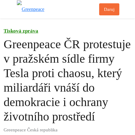
Př
Daruj
Menu
Tisková zpráva
Greenpeace ČR protestuje
v pražském sídle firmy
Tesla proti chaosu, který
miliardáři vnáší do
demokracie i ochrany
životního prostředí
Greenpeace Česká republika