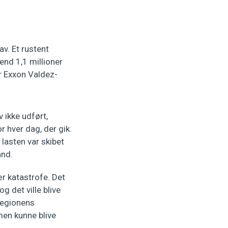
v. Et rustent
nd 1,1 millioner
er Exxon Valdez-
 ikke udført,
 hver dag, der gik.
lasten var skibet
and.
r katastrofe. Det
 det ville blive
 regionens
men kunne blive