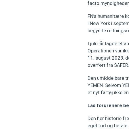
facto myndighederne
FN’s humanitære k
i New York i septe
begynde redningso
I juli i år lagde et
Operationen var ikk
11. august 2023, da
overført fra SAFER
Den umiddelbare tr
YEMEN. Selvom YEME
et nyt fartøj ikke 
Lad forurenere be
Den her historie fr
eget rod og betale