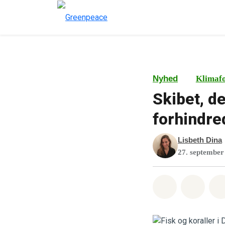
Nyhed
Klimaf
Skibet, d
forhindre
Lisbeth Dina
27. september
Del på What
Del p