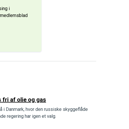
ing i
s medlemsblad
fri af olie og gas
så i Danmark, hvor den russiske skyggeflåde
e regering har igen et valg.