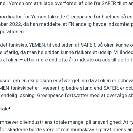
 i Yemen om at tillade overførsel af olie fra SAFER til et a
oordinator for Yemen takkede Greenpeace for hjælpen på e
mber 2022, da han meddelte, at FN endelig havde indsamlet p
perationen.
 andet tankskib, YEMEN, til ved siden af SAFER
,
så olien kunne 
e ufarlig, da man hele tiden kunne risikere et udslip. Vi ånde
 al olien – efter mere end otte års indsats og adskillige for
.
ussel om en eksplosion er afværget, nu da al olien er opbev
N-tankskibet er i væsentlig bedre stand end SAFER, er opbe
en endelig løsning. Greenpeace fortsætter med at overvåge s
tale!
emhæver olieindustriens totale mangel på ansvarlighed: At ry
 for skaderne burde være et minimumskrav. Operationens a