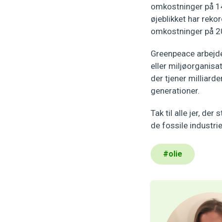
omkostninger på 140
øjeblikket har rek
omkostninger på 20 
Greenpeace arbejde
eller miljøorganisa
der tjener milliar
generationer.
Tak til alle jer, d
de fossile industri
#
olie