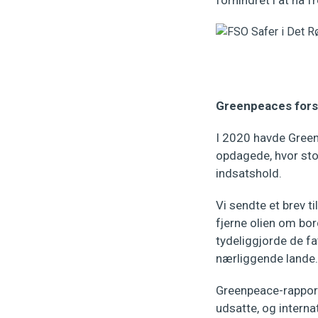
forhindret i at nå 
Greenpeaces fors
I 2020 havde Green
opdagede, hvor stor
indsatshold.
Vi sendte et brev t
fjerne olien om bo
tydeliggjorde de fa
nærliggende lande.
Greenpeace-rapporte
udsatte, og interna