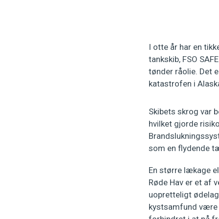
I otte år har en ti
tankskib, FSO SAFE
tønder råolie. Det 
katastrofen i Alask
Skibets skrog var b
hvilket gjorde risi
Brandslukningssyst
som en flydende tæ
En større lækage e
Røde Hav er et af v
uopretteligt ødelag
kystsamfund være i