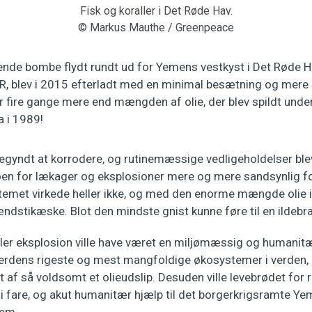
Fisk og koraller i Det Røde Hav.
© Markus Mauthe / Greenpeace
kkende bombe flydt rundt ud for Yemens vestkyst i Det Røde Ha
R, blev i 2015 efterladt med en minimal besætning og mere e
er fire gange mere end mængden af olie, der blev spildt und
a i 1989!
egyndt at korrodere, og rutinemæssige vedligeholdelser blev
koen for lækager og eksplosioner mere og mere sandsynlig for
emet virkede heller ikke, og med den enorme mængde olie i 
ndstikæske. Blot den mindste gnist kunne føre til en ildebr
ller eksplosion ville have været en miljømæssig og humanitæ
erdens rigeste og mest mangfoldige økosystemer i verden, og
t af så voldsomt et olieudslip. Desuden ville levebrødet for
 fare, og akut humanitær hjælp til det borgerkrigsramte Ye