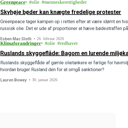
Greenpeace
olie
menneskerettigheder
Skyhøje bøder kan knægte fredelige protester
Greenpeace tager kampen op i retten efter at være idømt en hist
russisk olie. Det er ude af proportioner at hæve bødestraffen på
Esben Mac Sloth
26. februar 2026
Klimaforandringer
olie
redhavet
Ruslands skyggeflåde: Bagom en lurende miljøk
Ruslands skyggeflåde af gamle olietankere er farlige for havmil
hvordan bruger Rusland den for at omgå sanktioner?
Lauren Bowey
30. januar 2026