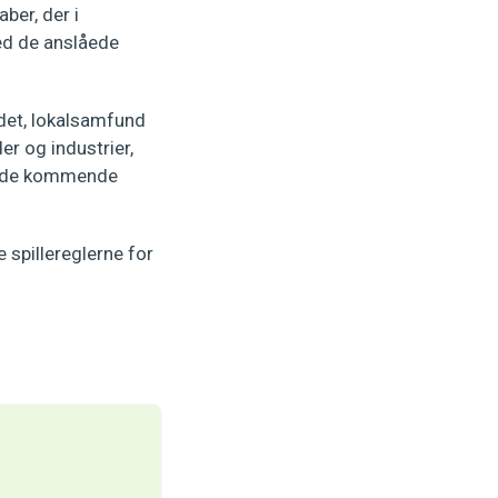
ber, der i
ed de anslåede
ndet, lokalsamfund
er og industrier,
or de kommende
e spillereglerne for