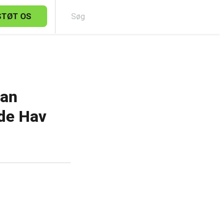
STØT OS
Sø
dan
øde Hav