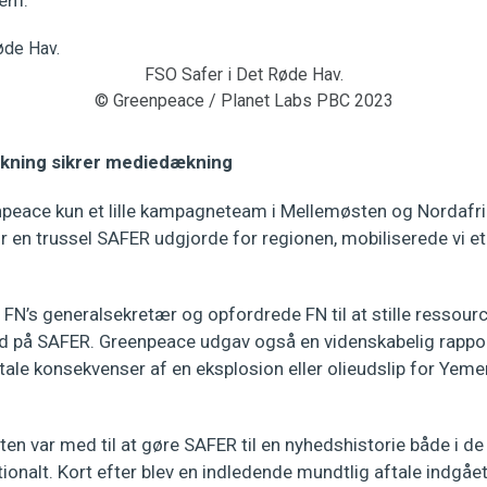
frem.
FSO Safer i Det Røde Hav.
© Greenpeace / Planet Labs PBC 2023
kning sikrer mediedækning
peace kun et lille kampagneteam i Mellemøsten og Nordafri
 en trussel SAFER udgjorde for regionen, mobiliserede vi et
il FN’s generalsekretær og opfordrede FN til at stille ressourc
rd på SAFER. Greenpeace udgav også en videnskabelig rappor
tale konsekvenser af en eksplosion eller olieudslip for Yem
n var med til at gøre SAFER til en nyhedshistorie både i de
tionalt. Kort efter blev en indledende mundtlig aftale indgå