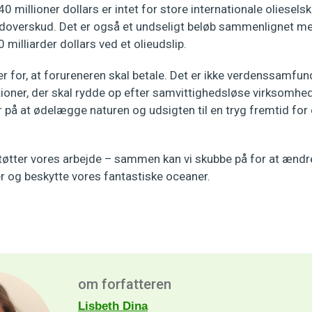
 millioner dollars er intet for store internationale olieselska
ordoverskud. Det er også et undseligt beløb sammenlignet m
milliarder dollars ved et olieudslip.
r for, at forureneren skal betale. Det er ikke verdenssamfu
tioner, der skal rydde op efter samvittighedsløse virksomhed
der på at ødelægge naturen og udsigten til en tryg fremtid f
er støtter vores arbejde – sammen kan vi skubbe på for at ændr
er og beskytte vores fantastiske oceaner.
om forfatteren
Lisbeth Dina