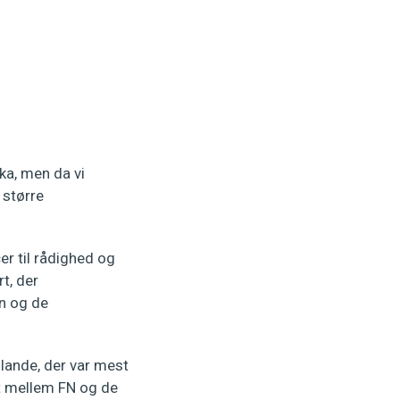
ka, men da vi
 større
er til rådighed og
t, der
en og de
 lande, der var mest
et mellem FN og de