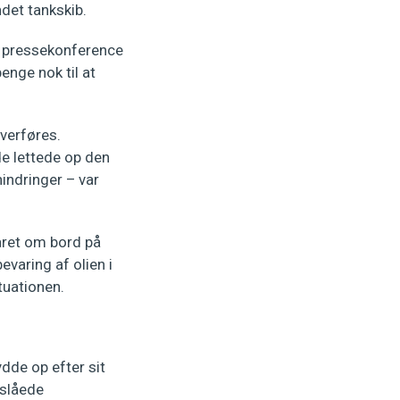
ndet tankskib.
n pressekonference
enge nok til at
overføres.
de lettede op den
hindringer – var
aret om bord på
varing af olien i
ituationen.
dde op efter sit
nslåede