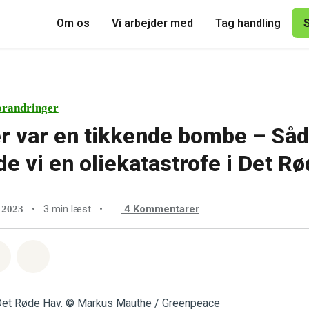
Om os
Vi arbejder med
Tag handling
orandringer
er var en tikkende bombe – Så
de vi en oliekatastrofe i Det R
•
3 min læst
•
4
Kommentarer
 2023
sapp
å Facebook
Del med Email
Del på Bluesky