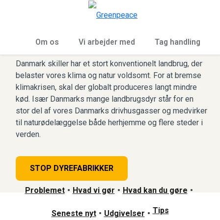
To
Menu
Landbrug
Om os
Vi arbejder med
Tag handling
Danmark skiller har et stort konventionelt landbrug, der
belaster vores klima og natur voldsomt. For at bremse
klimakrisen, skal der globalt produceres langt mindre
kød. Især Danmarks mange landbrugsdyr står for en
stor del af vores Danmarks drivhusgasser og medvirker
til naturødelæggelse både herhjemme og flere steder i
verden.
STOP DYREFABRIKKER
Problemet
•
Hvad vi gør
•
Hvad kan du gøre
•
Tips
Seneste nyt
•
Udgivelser
•