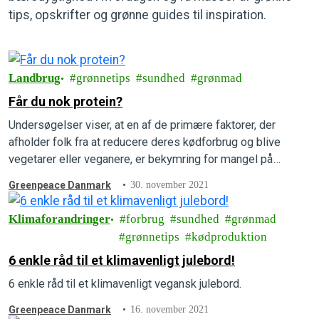
tips, opskrifter og grønne guides til inspiration.
Landbrug
grønnetips
sundhed
grønmad
Får du nok protein?
Undersøgelser viser, at en af de primære faktorer, der
afholder folk fra at reducere deres kødforbrug og blive
vegetarer eller veganere, er bekymring for mangel på
protein. Kødindustriens emballage og kommunikation
Greenpeace Danmark
30. november 2021
bestræber sig på at forstærke denne effektive proteinmyte.
Mærkater og emballage anfører tydeligt og stolt
Klimaforandringer
forbrug
sundhed
grønmad
kødprodukter som proteinkilde.
grønnetips
kødproduktion
6 enkle råd til et klimavenligt julebord!
6 enkle råd til et klimavenligt vegansk julebord.
Greenpeace Danmark
16. november 2021