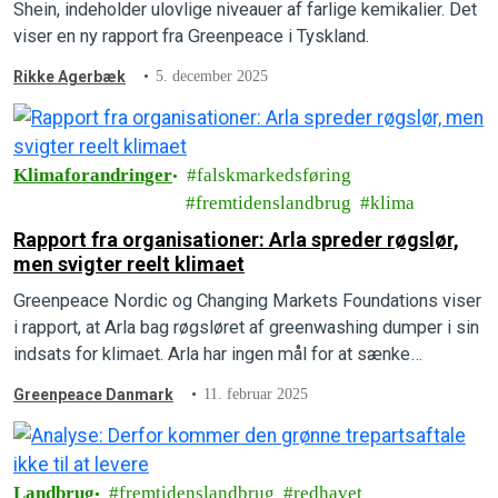
Shein, indeholder ulovlige niveauer af farlige kemikalier. Det
viser en ny rapport fra Greenpeace i Tyskland.
Rikke Agerbæk
5. december 2025
Klimaforandringer
falskmarkedsføring
fremtidenslandbrug
klima
Rapport fra organisationer: Arla spreder røgslør,
men svigter reelt klimaet
Greenpeace Nordic og Changing Markets Foundations viser
i rapport, at Arla bag røgsløret af greenwashing dumper i sin
indsats for klimaet. Arla har ingen mål for at sænke
udslippet af de drivhusgasser, der ikke vedrører CO2 og
Greenpeace Danmark
11. februar 2025
mangler også mål for metangas.
Landbrug
fremtidenslandbrug
redhavet