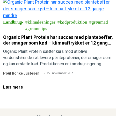
Landbrug
klimaløsninger
kødproduktion
grønmad
grønnetips
Organic Plant Protein har succes med plantebøffer,
der smager som kød – klimaaftrykket er 12 gange
mindre
Organic Plant Protein sætter kurs mod at blive
verdensførende i at levere planteproteiner, der smager som
og kan erstatte kød. Produktionen er i omdrejninger og
potentialet så stort, at planerne om en ekstra fabrik er i
Poul Bonke Justesen
15. november 2021
støbeskeen.
Læs mere