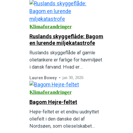
Klimaforandringer
Ruslands skyggeflåde: Bagom
en lurende miljøkatastrofe
Ruslands skyggeflåde af gamle
olietankere er farlige for havmiljøet
i dansk farvand. Hvad er
skyggeflåden, og hvordan bruger
Lauren Bowey
jan 30, 2026
Rusland den for at omgå
sanktioner?
Klimaforandringer
Bagom Hejre-feltet
Hejre-feltet er et endnu uudnyttet
oliefelt i den danske del af
Nordsøen, som olieselskabet