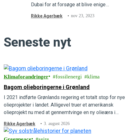
Dubai for at forsøge at blive enige
om løsninger på den globale
Rikke Agerbæk
nov 23, 2023
klimakrise. Her får du svar på en
række af de vigtigste spørgsmål
om årets klimatopmøde.
Seneste nyt
Klimaforandringer
fossilenergi
klima
Bagom olieboringerne i Grønland
I 2021 indførte Grønlands regering et totalt stop for nye
olieprojekter i landet. Alligevel truer et amerikansk
olieprojekt nu med at gennemtvinge en ny olieæra i
Grønlands undergrund. Forstå, hvordan det kan lade sig gøre,
Rikke Agerbæk
3. august 2026
hvad der er på spil, og hvad der kan gøres for at forhindre
det i at ske.
Greenpeace
sejre