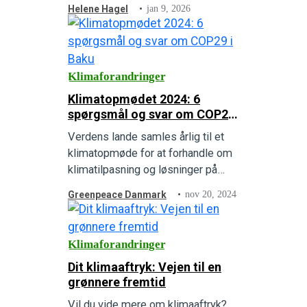
INEOS i 2024 fik tilladelse til at
Helene Hagel
jan 9, 2026
udvikle og hente ny olie og gas op
fra. Greenpeace klagede over
tilladelsen, og fik i november 2025
ret. Tilladelsen var ulovlig. Hør
Klimaforandringer
historien bag Hejre-feltet, og forstå
Klimatopmødet 2024: 6
hvorfor er det så vigtigt, at…
spørgsmål og svar om COP29
i Baku
Verdens lande samles årlig til et
klimatopmøde for at forhandle om
klimatilpasning og løsninger på
klimaforandringerne. Læs her om
Greenpeace Danmark
nov 20, 2024
det nuværende klimatopmøde,
COP29 Baku, og hvad der akut skal
gøres.
Klimaforandringer
Dit klimaaftryk: Vejen til en
grønnere fremtid
Vil du vide mere om klimaaftryk?