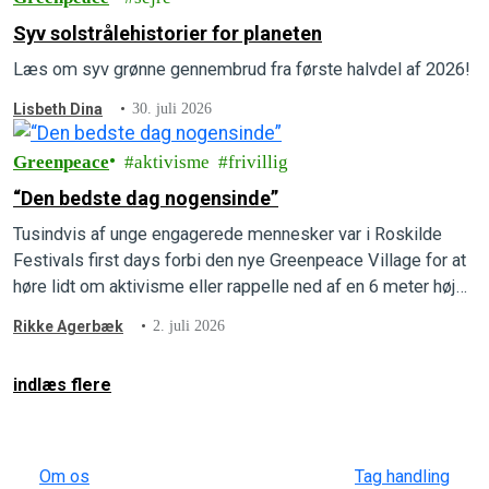
Syv solstrålehistorier for planeten
Læs om syv grønne gennembrud fra første halvdel af 2026!
Lisbeth Dina
30. juli 2026
Greenpeace
aktivisme
frivillig
“Den bedste dag nogensinde”
Tusindvis af unge engagerede mennesker var i Roskilde
Festivals first days forbi den nye Greenpeace Village for at
høre lidt om aktivisme eller rappelle ned af en 6 meter høj
væg ligesom en Greenpeace-aktivist.
Rikke Agerbæk
2. juli 2026
indlæs flere
Om os
Tag handling