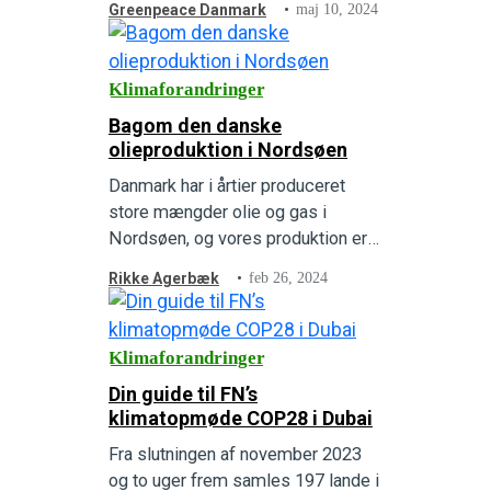
Greenpeace Danmark
maj 10, 2024
og planter er under pres.
Klimaforandringer
Bagom den danske
olieproduktion i Nordsøen
Danmark har i årtier produceret
store mængder olie og gas i
Nordsøen, og vores produktion er
lige nu stigende. Men hvor stor er
Rikke Agerbæk
feb 26, 2024
den danske olie- og gasproduktion
egentlig, og hvorfor stiger den? Vi
klæder dig på til at tage
Klimaforandringer
diskussionen om udfasning af den
Din guide til FN’s
danske olieproduktion i Nordsøen.
klimatopmøde COP28 i Dubai
Fra slutningen af november 2023
og to uger frem samles 197 lande i