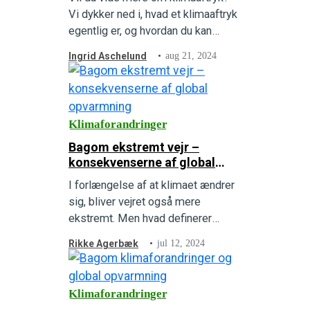
Vi dykker ned i, hvad et klimaaftryk
egentlig er, og hvordan du kan
mindske dit! Tag det første skridt
Ingrid Aschelund
aug 21, 2024
mod en grønnere fremtid.
Klimaforandringer
Bagom ekstremt vejr –
konsekvenserne af global
opvarmning
I forlængelse af at klimaet ændrer
sig, bliver vejret også mere
ekstremt. Men hvad definerer
egentlig ekstremt vejr, hvorfor
Rikke Agerbæk
jul 12, 2024
regner det mere, når temperaturen
stiger, hvordan kommer det til at se
ud i fremtiden, hvad gør vi for at
Klimaforandringer
stoppe udviklingen, og hvem skal