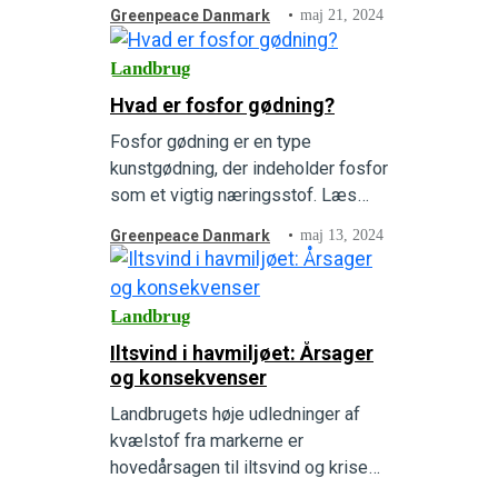
økologi og dens betydning for
Greenpeace Danmark
maj 21, 2024
landbrug og miljø lige her.
Landbrug
Hvad er fosfor gødning?
Fosfor gødning er en type
kunstgødning, der indeholder fosfor
som et vigtig næringsstof. Læs
mere om, hvordan det bidrager til
Greenpeace Danmark
maj 13, 2024
negative miljøkonsekvenser.
Landbrug
Iltsvind i havmiljøet: Årsager
og konsekvenser
Landbrugets høje udledninger af
kvælstof fra markerne er
hovedårsagen til iltsvind og krisen i
Danmarks havmiljø, hvor fisk, dyr