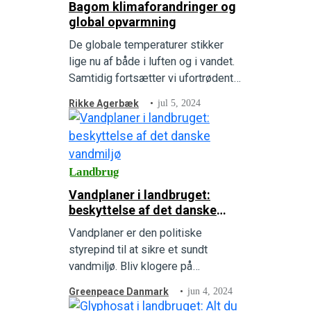
Bagom klimaforandringer og
betale for de mange skader?
global opvarmning
De globale temperaturer stikker
lige nu af både i luften og i vandet.
Samtidig fortsætter vi ufortrødent
med at afbrænde olie, kul og gas.
Rikke Agerbæk
jul 5, 2024
Men hvor meget stiger
temperaturerne, hvad er
konsekvenserne, hvordan løser vi
den klima- og biodiversitetskrise,
Landbrug
vi befinder os midt i, og hvad kan
Vandplaner i landbruget:
du selv gøre? Vi klæder dig på til…
beskyttelse af det danske
vandmiljø
Vandplaner er den politiske
styrepind til at sikre et sundt
vandmiljø. Bliv klogere på
vandplaner, deres udfordringer, og
Greenpeace Danmark
jun 4, 2024
hvordan de kan se ud i fremtiden.