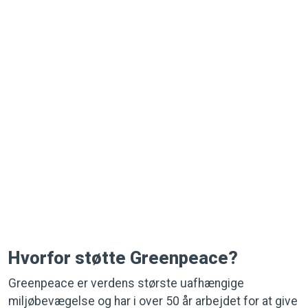
Nu kan du blive månedlig donor med MobilePay. Sammen
kan vi beskytte verdens klima og miljø, hav og skove. Kun
med mennesker som dig ombord kan vi blive ved med at
gøre en forskel.
Støt fast med MobilePay
Hvorfor støtte Greenpeace?
Greenpeace er verdens største uafhængige
miljøbevægelse og har i over 50 år arbejdet for at give