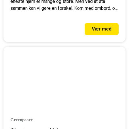
eneste hjem er mange og store. Men ved at stå
sammen kan vi gøre en forskel. Kom med ombord, og
giv en gave, som rækker langt frem i tiden og gør en
forskel for fremtidige generationer.
Vær med
Greenpeace