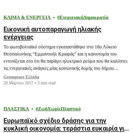
ΚΛΙΜΑ & ΕΝΕΡΓΕΙΑ
ΕνεργειακήΔημοκρατία
Εικονική αυτοπαραγωγή ηλιακής
ενέργειας
Το φωτοβολταϊκό σύστημα εγκαταστάθηκε στο 18ο Λύκειο
Θεσσαλονίκης “Εμμανουήλ Κριαράς” και η καινοτομία του
εντοπίζεται στο ότι θα παράγει ηλεκτρικό ρεύμα που θα καλύπτει
τις ενεργειακές ανάγκες μίας κοινωνικής δομής του δήμου
(Ξενώνας Φιλοξενίας Γυναικών Θυμάτων Βίας και των Παιδιών
Greenpeace Ελλάδα
τους) που βρίσκεται σε διαφορετικό σημείο της πόλης.
20 Μαρτίου 2017
3 min read
ΠΛΑΣΤΙΚΑ
ΖωήΧωρίςΠλαστικό
Ευρωπαϊκό σχέδιο δράσης για την
κυκλική οικονομία: τεράστια ευκαιρία για