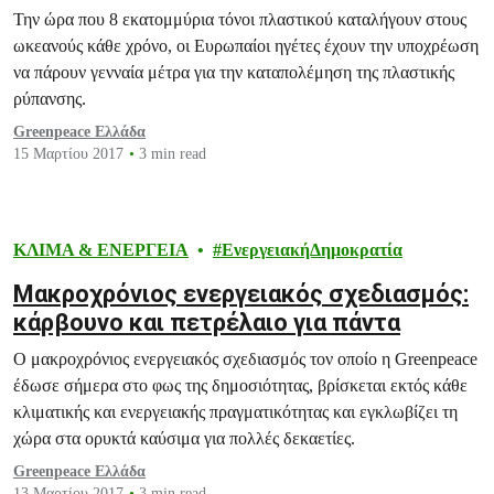
την κατάργηση του πλαστικού μίας
Την ώρα που 8 εκατομμύρια τόνοι πλαστικού καταλήγουν στους
χρήσης
ωκεανούς κάθε χρόνο, οι Ευρωπαίοι ηγέτες έχουν την υποχρέωση
να πάρουν γενναία μέτρα για την καταπολέμηση της πλαστικής
ρύπανσης.
Greenpeace Ελλάδα
15 Μαρτίου 2017
3 min read
ΚΛΙΜΑ & ΕΝΕΡΓΕΙΑ
ΕνεργειακήΔημοκρατία
Μακροχρόνιος ενεργειακός σχεδιασμός:
κάρβουνο και πετρέλαιο για πάντα
Ο μακροχρόνιος ενεργειακός σχεδιασμός τον οποίο η Greenpeace
έδωσε σήμερα στο φως της δημοσιότητας, βρίσκεται εκτός κάθε
κλιματικής και ενεργειακής πραγματικότητας και εγκλωβίζει τη
χώρα στα ορυκτά καύσιμα για πολλές δεκαετίες.
Greenpeace Ελλάδα
13 Μαρτίου 2017
3 min read