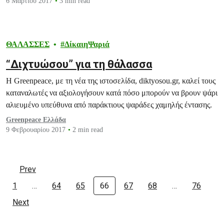
6 Μαρτίου 2017
3 min read
ΘΑΛΑΣΣΕΣ
ΔίκαιηΨαριά
“Διχτυώσου” για τη θάλασσα
Η Greenpeace, με τη νέα της ιστοσελίδα, diktyosou.gr, καλεί τους
καταναλωτές να αξιολογήσουν κατά πόσο μπορούν να βρουν ψάρι
αλιευμένο υπεύθυνα από παράκτιους ψαράδες χαμηλής έντασης.
Greenpeace Ελλάδα
9 Φεβρουαρίου 2017
2 min read
Prev
1
…
64
65
66
67
68
…
76
Next