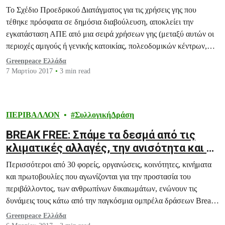
Το Σχέδιο Προεδρικού Διατάγματος για τις χρήσεις γης που
τέθηκε πρόσφατα σε δημόσια διαβούλευση, αποκλείει την
εγκατάσταση ΑΠΕ από μια σειρά χρήσεων γης (μεταξύ αυτών οι
περιοχές αμιγούς ή γενικής κατοικίας, πολεοδομικών κέντρων,
κοινωφελών λειτουργιών, αγροτικής χρήσης, κ.α.).
Greenpeace Ελλάδα
7 Μαρτίου 2017
3 min read
ΠΕΡΙΒΑΛΛΟΝ
ΣυλλογικήΔράση
BREAK FREE: Σπάμε τα δεσμά από τις
κλιματικές αλλαγές, την ανισότητα και τη
βία
Περισσότεροι από 30 φορείς, οργανώσεις, κοινότητες, κινήματα
και πρωτοβουλίες που αγωνίζονται για την προστασία του
περιβάλλοντος, των ανθρωπίνων δικαιωμάτων, ενώνουν τις
δυνάμεις τους κάτω από την παγκόσμια ομπρέλα δράσεων Break
Free.
Greenpeace Ελλάδα