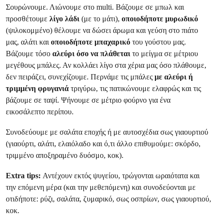
Σουρώνουμε. Λιώνουμε στο multi. Βάζουμε σε μπωλ και
προσθέτουμε
λίγο λάδι
(με το μάτι),
οποιοδήποτε μυρωδικό
(ψιλοκομμένο) θέλουμε να δώσει άρωμα και γεύση στο πιάτο
μας, αλάτι και
οποιοδήποτε μπαχαρικό
του γούστου μας.
Βάζουμε τόσο
αλεύρι όσο να πλάθεται
το μείγμα σε μέτριου
μεγέθους μπάλες. Αν κολλάει λίγο στα χέρια μας όσο πλάθουμε,
δεν πειράζει, συνεχίζουμε. Περνάμε τις μπάλες
με αλεύρι ή
τριμμένη φρυγανιά
τριγύρω, τις πατικώνουμε ελαφρώς και τις
βάζουμε σε ταψί. Ψήνουμε σε μέτριο φούρνο για ένα
εικοσάλεπτο περίπου.
Συνοδεύουμε με σαλάτα εποχής ή με αυτοσχέδια σως γιαουρτιού
(γιαούρτι, αλάτι, ελαιόλαδο και ό,τι άλλο επιθυμούμε: σκόρδο,
τριμμένο αποξηραμένο δυόσμο, κοκ).
Extra tips:
Αντέχουν εκτός ψυγείου, τρώγονται ωραιότατα και
την επόμενη μέρα (και την μεθεπόμενη) και συνοδεύονται με
οτιδήποτε: ρύζι, σαλάτα, ζυμαρικό, σως οσπρίων, σως γιαουρτιού,
κοκ.