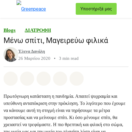
T
Υποστήριξέ μας
Μενού
Blogs
ΔΙΑΤΡΟΦΗ
Μένω σπίτι, Μαγειρεύω φιλικά
Έλενα Δανάλη
26 Μαρτίου 2020
•
3 min read
Share on Whatsapp
Share on Facebook
Share on Twitter
Share via Email
Share on Bluesky
Πρωτόγνωρη κατάσταση η πανδημία. Απαιτεί ψυχραιμία και
υπεύθυνη ανταπόκριση στην πρόκληση. Το λιγότερο που έχουμε
να κάνουμε αυτή τη στιγμή είναι να τηρήσουμε τα μέτρα
προστασίας και να μείνουμε σπίτι. Κι όσο μένουμε σπίτι, θα
χρειαστεί να τρεφόμαστε. Η πιο θρεπτική και φιλική στο σώμα,
την υγεία μας και την υγεία του πλανήτη λύση είναι να