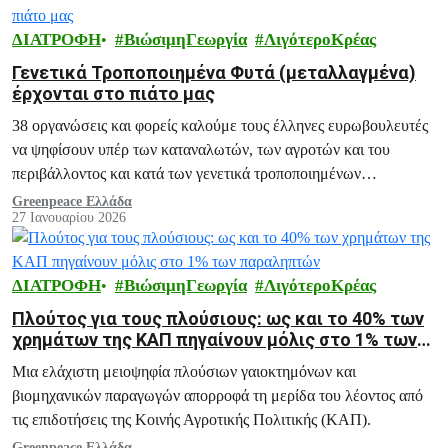
ΔΙΑΤΡΟΦΗ
ΒιώσιμηΓεωργία
ΛιγότεροΚρέας
Γενετικά Τροποποιημένα Φυτά (μεταλλαγμένα)
έρχονται στο πιάτο μας
38 οργανώσεις και φορείς καλούμε τους έλληνες ευρωβουλευτές
να ψηφίσουν υπέρ των καταναλωτών, των αγροτών και του
περιβάλλοντος και κατά των γενετικά τροποποιημένων
οργανισμών (των νέων μεταλλαγμένων).
Greenpeace Ελλάδα
27 Ιανουαρίου 2026
ΔΙΑΤΡΟΦΗ
ΒιώσιμηΓεωργία
ΛιγότεροΚρέας
Πλούτος για τους πλούσιους: ως και το 40% των
χρημάτων της ΚΑΠ πηγαίνουν μόλις στο 1% των
παραληπτών
Μια ελάχιστη μειοψηφία πλούσιων γαιοκτημόνων και
βιομηχανικών παραγωγών απορροφά τη μερίδα του λέοντος από
τις επιδοτήσεις της Κοινής Αγροτικής Πολιτικής (ΚΑΠ).
Greenpeace Ελλάδα