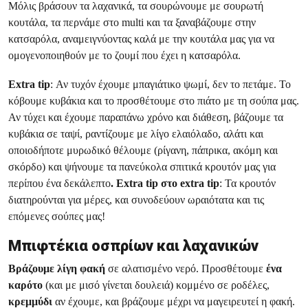
Μόλις βράσουν τα λαχανικά, τα σουρώνουμε με σουρωτή
κουτάλα, τα περνάμε στο multi και τα ξαναβάζουμε στην
κατσαρόλα, αναμειγνύοντας καλά με την κουτάλα μας για να
ομογενοποιηθούν με το ζουμί που έχει η κατσαρόλα.
Extra tip
: Αν τυχόν έχουμε μπαγιάτικο ψωμί, δεν το πετάμε. Το
κόβουμε κυβάκια και το προσθέτουμε στο πιάτο με τη σούπα μας.
Αν τύχει και έχουμε παραπάνω χρόνο και διάθεση, βάζουμε τα
κυβάκια σε ταψί, ραντίζουμε με λίγο ελαιόλαδο, αλάτι και
οποιοδήποτε μυρωδικό θέλουμε (ρίγανη, πάπρικα, ακόμη και
σκόρδο) και ψήνουμε τα πανεύκολα σπιτικά κρουτόν μας για
περίπου ένα δεκάλεπτο
. Extra tip στο extra tip
: Τα κρουτόν
διατηρούνται για μέρες, και συνοδεύουν ωραιότατα και τις
επόμενες σούπες μας!
Μπιφτέκια οσπρίων και λαχανικών
Βράζουμε λίγη φακή
σε αλατισμένο νερό. Προσθέτουμε
ένα
καρότο
(και με μισό γίνεται δουλειά) κομμένο σε ροδέλες,
κρεμμύδι
αν έχουμε, και βράζουμε μέχρι να μαγειρευτεί η φακή.