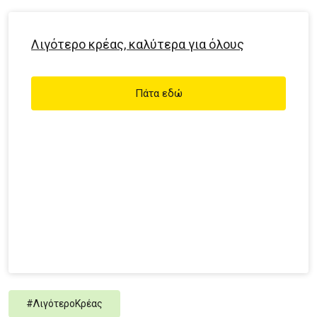
Λιγότερο κρέας, καλύτερα για όλους
Πάτα εδώ
#
ΛιγότεροΚρέας