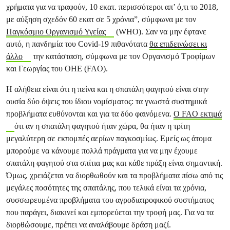
χρήματα για να τραφούν, 10 εκατ. περισσότεροι απ’ ό,τι το 2018,
με αύξηση σχεδόν 60 εκατ σε 5 χρόνια”, σύμφωνα με τον
Παγκόσμιο Οργανισμό Υγείας
(WHO). Σαν να μην έφτανε
αυτό, η πανδημία του Covid-19 πιθανότατα
θα επιδεινώσει κι
άλλο
την κατάσταση, σύμφωνα με τον Οργανισμό Τροφίμων
και Γεωργίας του ΟΗΕ (FAO).
Η αλήθεια είναι ότι η πείνα και η σπατάλη φαγητού είναι στην
ουσία δύο όψεις του ίδιου νομίσματος: τα γνωστά συστημικά
προβλήματα ευθύνονται και για τα δύο φαινόμενα.
Ο FAO εκτιμά
ότι αν η σπατάλη φαγητού ήταν χώρα, θα ήταν η τρίτη
μεγαλύτερη σε εκπομπές αερίων παγκοσμίως. Εμείς ως άτομα
μπορούμε να κάνουμε πολλά πράγματα για να μην έχουμε
σπατάλη φαγητού στα σπίτια μας και κάθε πράξη είναι σημαντική.
Όμως, χρειάζεται να διορθωθούν και τα προβλήματα πίσω από τις
μεγάλες ποσότητες της σπατάλης, που τελικά είναι τα χρόνια,
συσσωρευμένα προβλήματα του αγροδιατροφικού συστήματος
που παράγει, διακινεί και εμπορεύεται την τροφή μας. Για να τα
διορθώσουμε, πρέπει να αναλάβουμε δράση μαζί.