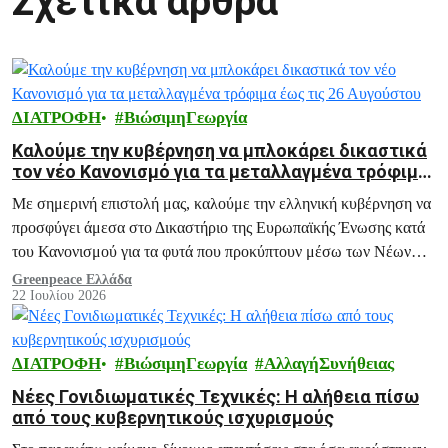
Σχετικά άρθρα
ΔΙΑΤΡΟΦΗ
ΒιώσιμηΓεωργία
Καλούμε την κυβέρνηση να μπλοκάρει δικαστικά
τον νέο Κανονισμό για τα μεταλλαγμένα τρόφιμα
έως τις 26 Αυγούστου
Με σημερινή επιστολή μας, καλούμε την ελληνική κυβέρνηση να
προσφύγει άμεσα στο Δικαστήριο της Ευρωπαϊκής Ένωσης κατά
του Κανονισμού για τα φυτά που προκύπτουν μέσω των Νέων
Γονιδιωματικών Τεχνικών.
Greenpeace Ελλάδα
22 Ιουλίου 2026
ΔΙΑΤΡΟΦΗ
ΒιώσιμηΓεωργία
ΑλλαγήΣυνήθειας
Νέες Γονιδιωματικές Τεχνικές: Η αλήθεια πίσω
από τους κυβερνητικούς ισχυρισμούς