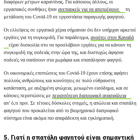
διαφόρων μέτρων καραντίνας. Για κάποιους άλλους, οι
εργασιακές συνθήκες ήταν
ανεπαρκείς για να αποτρέψουν
τη
μετάδοση του Covid-19 σε εργοστάσια παραγωγής φαγητού.
Οι ελλείψεις σε εργατικά χέρια σήμαιναν ότι δεν υπήρχαν αρκετοί
εργάτες για τη συγκομιδή. Για παράδειγμα,
αγρότες στον Καναδά
είχαν δυσκολία στο να προσλάβουν εργάτες για να κάνουν τη
συγκομιδή της σοδειάς στην ώρα της, και δυστυχώς άφησαν
σοδειές να σαπίσουν στα χωράφια και σπατάλησαν φαγητό.
Οι οικονομικές επιπτώσεις του Covid-19 έχουν επίσης αφήσει
πολλούς ανθρώπους και κοινότητες σε πολύ εύθραυστη
κατάσταση, με αυξημένη φτώχεια, μειωμένο εισόδημα, και σε
κάποιες περιπτώσεις με
περισσότερη διατροφική ανασφάλεια
απ’ ό,τι πριν. Σε τέτοιες δύσκολες στιγμές, η απώλεια και σπατάλη
φαγητού που προκαλείται από το βιομηχανικό διατροφικό
σύστημα είναι ακόμα πιο απαράδεκτη και εγκληματική.
5. Γιατί η σπατάλη φαγητού είναι σημαντική