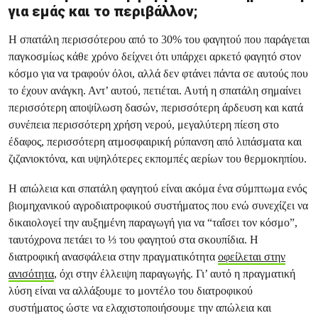
για εμάς και το περιβάλλον;
Η σπατάλη περισσότερου από το 30% του φαγητού που παράγεται
παγκοσμίως κάθε χρόνο δείχνει ότι υπάρχει αρκετό φαγητό στον
κόσμο για να τραφούν όλοι, αλλά δεν φτάνει πάντα σε αυτούς που
το έχουν ανάγκη. Αντ’ αυτού, πετιέται. Αυτή η σπατάλη σημαίνει
περισσότερη αποψίλωση δασών, περισσότερη άρδευση και κατά
συνέπεια περισσότερη χρήση νερού, μεγαλύτερη πίεση στο
έδαφος, περισσότερη ατμοσφαιρική ρύπανση από λιπάσματα και
ζιζανιοκτόνα, και υψηλότερες εκπομπές αερίων του θερμοκηπίου.
Η απώλεια και σπατάλη φαγητού είναι ακόμα ένα σύμπτωμα ενός
βιομηχανικού αγροδιατροφικού συστήματος που ενώ συνεχίζει να
δικαιολογεί την αυξημένη παραγωγή για να “ταΐσει τον κόσμο”,
ταυτόχρονα πετάει το ⅓ του φαγητού στα σκουπίδια. Η
διατροφική ανασφάλεια στην πραγματικότητα
οφείλεται στην
ανισότητα
, όχι στην έλλειψη παραγωγής. Γι’ αυτό η πραγματική
λύση είναι να αλλάξουμε το μοντέλο του διατροφικού
συστήματος ώστε να ελαχιστοποιήσουμε την απώλεια και