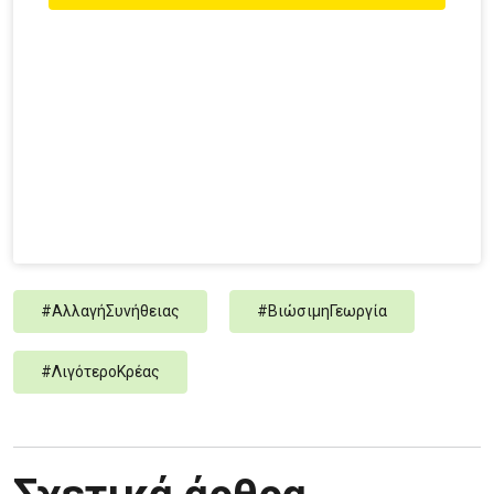
#
ΑλλαγήΣυνήθειας
#
ΒιώσιμηΓεωργία
#
ΛιγότεροΚρέας