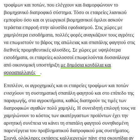
τροφίμων και ποτών, που ελέγχουν και διαμορφώνουν το
βιομηχανικό διατροφικό σύστημα. Τόσο οι εταιρείες λιανικού
εμπορίου όσο και οι γεωργικοί βιομηχανικοί όμιλοι ασκούν
τεράστια επιρροή στην αλυσίδα εφοδιασμού. Στις χώρες με
χαμηλότερα εισοδήματα, πολλές φορές αναγκάζουν τους αγρότες
να επωμιστούν το βάρος της απώλειας και σπατάλης φαγητού στις
διεθνείς προμηθευτικές αλυσίδες. Σε χώρες με υψηλότερα
εισοδήματα, οι εταιρείες-κολοσσοί επωφελούνται δυσανάλογα
από οικονομική υποστήριξη
με δημόσια κονδύλια και
φοροαπαλλαγές
.
Επιπλέον, οι αγροχημικές και οι εταιρείες τροφίμων και ποτών
ενισχύουν τη συστηματική σπατάλη φαγητού και στο επίπεδο της
παραγωγής, στα αγροκτήματα, καθώς διατηρούν τις τιμές των
διατροφικών αγαθών πολύ χαμηλές. Η συνειδητή επιλογή τους να
χαμηλώνουν το κόστος των ακατέργαστων προϊόντων έχει την
αρνητική συνέπεια να κάνει τη σπατάλη φαγητού συνηθισμένη
παρενέργεια του προβληματικού διατροφικού μας συστήματος.
Συχνά, ολόκληρες εκτάσεις καλλιεργειών πάνε στα σκουπίδια αν