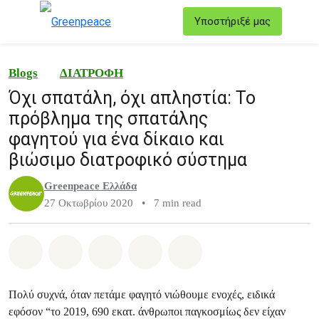
T
Υποστήριξέ μας
Μενού
Blogs
ΔΙΑΤΡΟΦΗ
Όχι σπατάλη, όχι απληστία: Το
πρόβλημα της σπατάλης
φαγητού για ένα δίκαιο και
βιώσιμο διατροφικό σύστημα
Greenpeace Ελλάδα
27 Οκτωβρίου 2020
•
7 min read
Share on Whatsapp
Share on Facebook
Share on Twitter
Share via Email
Share on Bluesky
Πολύ συχνά, όταν πετάμε φαγητό νιώθουμε ενοχές, ειδικά
εφόσον “το 2019, 690 εκατ. άνθρωποι παγκοσμίως δεν είχαν