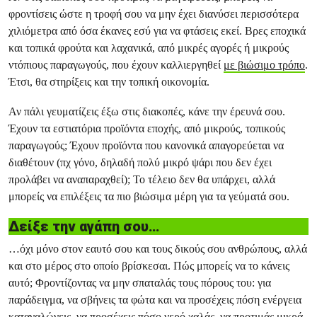
φροντίσεις ώστε η τροφή σου να μην έχει διανύσει περισσότερα
χιλιόμετρα από όσα έκανες εσύ για να φτάσεις εκεί. Βρες εποχικά
και τοπικά φρούτα και λαχανικά, από μικρές αγορές ή μικρούς
ντόπιους παραγωγούς, που έχουν καλλιεργηθεί
με βιώσιμο τρόπο
.
Έτσι, θα στηρίξεις και την τοπική οικονομία.
Αν πάλι γευματίζεις έξω στις διακοπές, κάνε την έρευνά σου.
Έχουν τα εστιατόρια προϊόντα εποχής, από μικρούς, τοπικούς
παραγωγούς; Έχουν προϊόντα που κανονικά απαγορεύεται να
διαθέτουν (πχ γόνο, δηλαδή πολύ μικρό ψάρι που δεν έχει
προλάβει να αναπαραχθεί); Το τέλειο δεν θα υπάρχει, αλλά
μπορείς να επιλέξεις τα πιο βιώσιμα μέρη για τα γεύματά σου.
Δείξε την αγάπη σου…
…όχι μόνο στον εαυτό σου και τους δικούς σου ανθρώπους, αλλά
και στο μέρος στο οποίο βρίσκεσαι. Πώς μπορείς να το κάνεις
αυτό; Φροντίζοντας να μην σπαταλάς τους πόρους του: για
παράδειγμα, να σβήνεις τα φώτα και να προσέχεις πόση ενέργεια
καταναλώνεις, να προσέχεις πόσο νερό χαλάς, να προτιμάς μικρά,