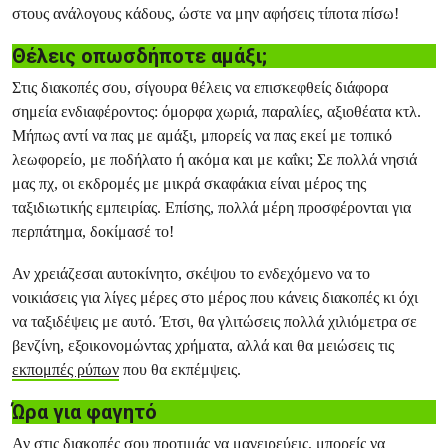
στους ανάλογους κάδους, ώστε να μην αφήσεις τίποτα πίσω!
Θέλεις οπωσδήποτε αμάξι;
Στις διακοπές σου, σίγουρα θέλεις να επισκεφθείς διάφορα
σημεία ενδιαφέροντος: όμορφα χωριά, παραλίες, αξιοθέατα κτλ.
Μήπως αντί να πας με αμάξι, μπορείς να πας εκεί με τοπικό
λεωφορείο, με ποδήλατο ή ακόμα και με καΐκι; Σε πολλά νησιά
μας πχ, οι εκδρομές με μικρά σκαφάκια είναι μέρος της
ταξιδιωτικής εμπειρίας. Επίσης, πολλά μέρη προσφέρονται για
περπάτημα, δοκίμασέ το!
Αν χρειάζεσαι αυτοκίνητο, σκέψου το ενδεχόμενο να το
νοικιάσεις για λίγες μέρες στο μέρος που κάνεις διακοπές κι όχι
να ταξιδέψεις με αυτό. Έτσι, θα γλιτώσεις πολλά χιλιόμετρα σε
βενζίνη, εξοικονομώντας χρήματα, αλλά και θα μειώσεις τις
εκπομπές ρύπων
που θα εκπέμψεις.
Ώρα για φαγητό
Αν στις διακοπές σου προτιμάς να μαγειρεύεις, μπορείς να