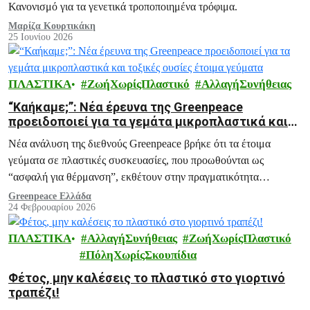
Κανονισμό για τα γενετικά τροποποιημένα τρόφιμα.
Μαρίζα Κουρτικάκη
25 Ιουνίου 2026
ΠΛΑΣΤΙΚΑ
ΖωήΧωρίςΠλαστικό
ΑλλαγήΣυνήθειας
“Καήκαμε;”: Νέα έρευνα της Greenpeace
προειδοποιεί για τα γεμάτα μικροπλαστικά και
τοξικές ουσίες έτοιμα γεύματα
Νέα ανάλυση της διεθνούς Greenpeace βρήκε ότι τα έτοιμα
γεύματα σε πλαστικές συσκευασίες, που προωθούνται ως
“ασφαλή για θέρμανση”, εκθέτουν στην πραγματικότητα
εκατομμύρια ανθρώπους σε αόρατες μολυσματικές ουσίες.
Greenpeace Ελλάδα
24 Φεβρουαρίου 2026
ΠΛΑΣΤΙΚΑ
ΑλλαγήΣυνήθειας
ΖωήΧωρίςΠλαστικό
ΠόληΧωρίςΣκουπίδια
Φέτος, μην καλέσεις το πλαστικό στο γιορτινό
τραπέζι!