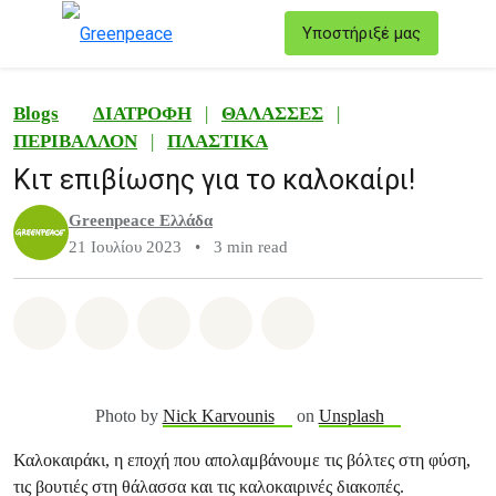
T
Υποστήριξέ μας
Μενού
Blogs
ΔΙΑΤΡΟΦΗ
|
ΘΑΛΑΣΣΕΣ
|
ΠΕΡΙΒΑΛΛΟΝ
|
ΠΛΑΣΤΙΚΑ
Κιτ επιβίωσης για το καλοκαίρι!
Greenpeace Ελλάδα
21 Ιουλίου 2023
•
3 min read
Share on Whatsapp
Share on Facebook
Share on Twitter
Share via Email
Share on Bluesky
Photo by
Nick Karvounis
on
Unsplash
Καλοκαιράκι, η εποχή που απολαμβάνουμε τις βόλτες στη φύση,
τις βουτιές στη θάλασσα και τις καλοκαιρινές διακοπές.