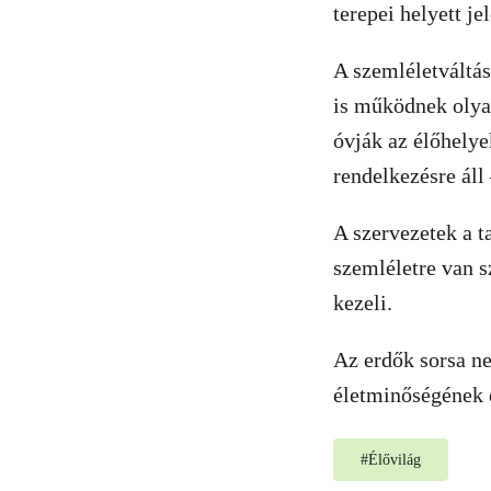
terepei helyett j
A szemléletváltás
is működnek olyan
óvják az élőhelye
rendelkezésre áll 
A szervezetek a t
szemléletre van 
kezeli.
Az erdők sorsa n
életminőségének é
#
Élővilág