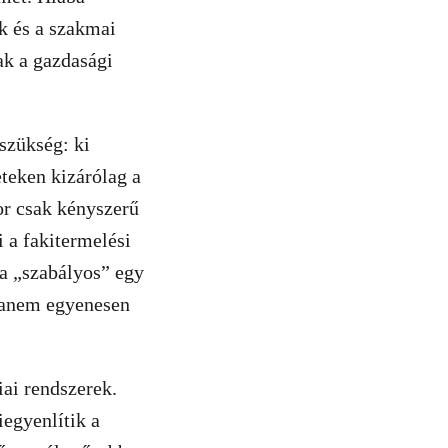
k és a szakmai
k a gazdasági
szükség: ki
teken kizárólag a
or csak kényszerű
 a fakitermelési
ba „szabályos” egy
hanem egyenesen
ai rendszerek.
iegyenlítik a