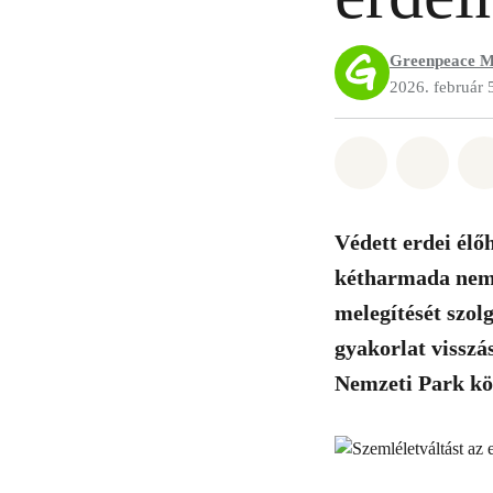
Greenpeace M
2026. február 
Megosztás it
Megosz
Védett erdei
élő
kétharmada nem a
melegítését szolg
gyakorlat visszá
Nemzeti Park kö