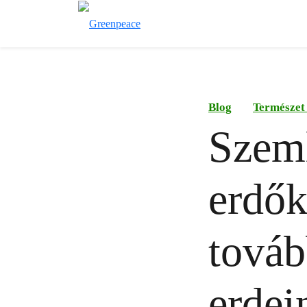
Blog
Természet
Szeml
erdők
továb
erdei