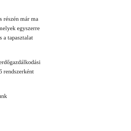
is részén már ma
amelyek egyszerre
s a tapasztalat
 erdőgazdálkodási
ő rendszerként
unk