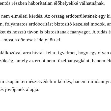
elentős részben háborítatlan élőhelyekké válhatnának.
 nem elméleti kérdés. Az ország erdőterületének egy k
, folyamatos erdőborítást biztosító kezelési módok, 
ket és hosszú távon is biztosítanak faanyagot. A tudás é
– most a döntések ideje jött el.
alálkozóval arra hívták fel a figyelmet, hogy egy olyan
szükség, amely az erdőt nem tüzelőanyagként, hanem él
em csupán természetvédelmi kérdés, hanem mindannyi
s jövőjének alapja.