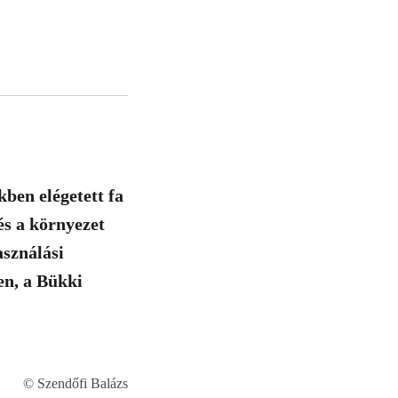
ben elégetett fa
és a környezet
asználási
en, a Bükki
© Szendőfi Balázs