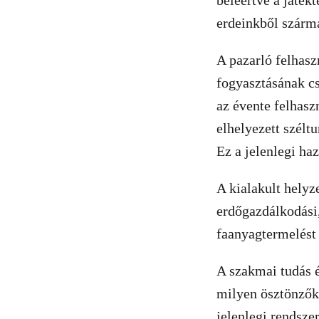
beleértve a játékt
erdeinkből szárm
A pazarló felhas
fogyasztásának c
az évente felhas
elhelyezett szélt
Ez a jelenlegi ha
A kialakult hely
erdőgazdálkodási,
faanyagtermelést
A szakmai tudás é
milyen ösztönzők 
jelenlegi rendsze