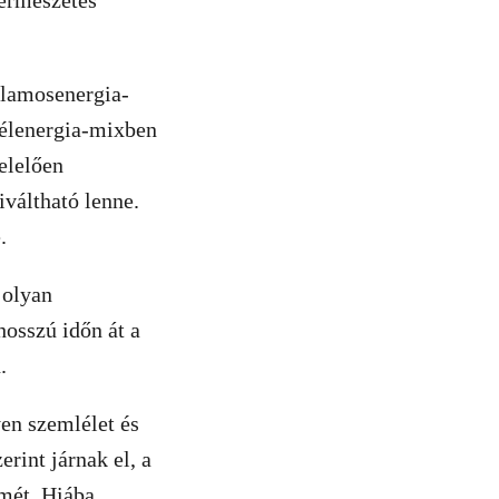
természetes
llamosenergia-
zélenergia-mixben
elelően
váltható lenne.
é.
 olyan
osszú időn át a
n.
yen szemlélet és
rint járnak el, a
lmét. Hiába