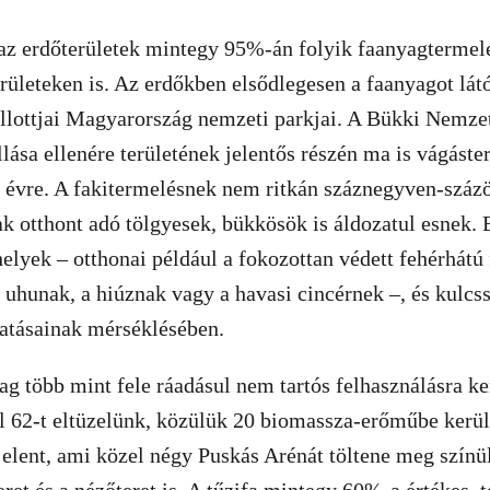
z erdőterületek mintegy 95%-án folyik faanyagtermelé
rületeken is. Az erdőkben elsődlegesen a faanyagot lát
lottjai Magyarország nemzeti parkjai. A Bükki Nemzet
lása ellenére területének jelentős részén ma is vágáste
 évre. A fakitermelésnek nem ritkán száznegyven-százö
k otthont adó tölgyesek, bükkösök is áldozatul esnek. 
helyek – otthonai például a fokozottan védett fehérhátú
z uhunak, a hiúznak vagy a havasi cincérnek –, és kulcs
hatásainak mérséklésében.
ag több mint fele ráadásul nem tartós felhasználásra ke
l 62-t eltüzelünk, közülük 20 biomassza-erőműbe kerül
 jelent, ami közel négy Puskás Arénát töltene meg színül