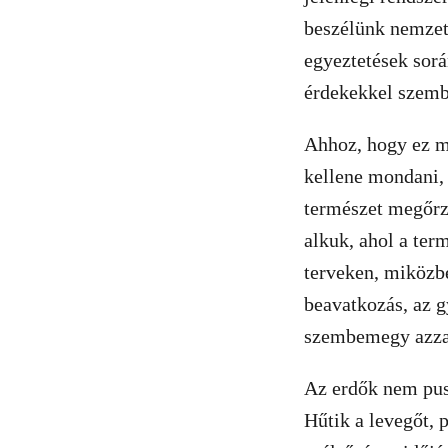
beszélünk nemzeti
egyeztetések sor
érdekekkel szemb
Ahhoz, hogy ez me
kellene mondani, 
természet megőrzé
alkuk, ahol a ter
terveken, miközbe
beavatkozás, az 
szembemegy azza
Az erdők nem pusz
Hűtik a levegőt, p