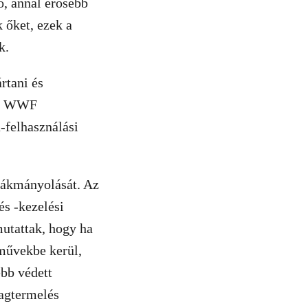
ő, annál erősebb
 őket, ezek a
k.
rtani és
 a WWF
-felhasználási
zsákmányolását. Az
és -kezelési
utattak, hogy ha
művekbe kerül,
bb védett
yagtermelés