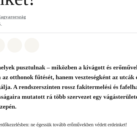
agyarország
5.
t: Whatsapp
tás itt: Facebook
Megosztás itt: Twitter
Megosztás itt: Email
Share on Bluesky
helyek pusztulnak – miközben a kivágott és erőművek
z otthonok fűtését, hanem veszteségként az utcák 
álja. A rendszerszinten rossz fakitermelési és fafelh
sságaira mutatott rá több szervezet egy vágásterület
zepén.