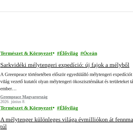
Természet & Környezet
Élővilág
Óceán
Sarkvidéki mélytengeri expedíció: új fajok a mélyből
A Greenpeace történetében először egyedülálló mélytengeri expedíciót 
világ vezető kutatói olyan mélytengeri ökoszisztémákat és területeket t
ember…
Greenpeace Magyarország
2026. június 8.
Természet & Környezet
Élővilág
A mélytenger különleges világa évmilliókon át fennma
túl