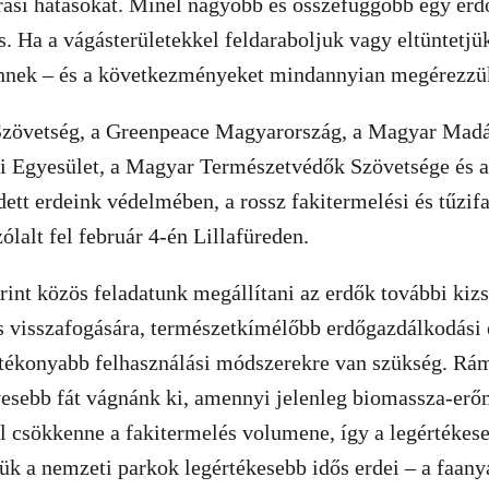
rási hatásokat. Minél nagyobb és összefüggőbb egy erd
s. Ha a vágásterületekkel feldaraboljuk vagy eltüntetjük
nnek – és a következményeket mindannyian megérezzü
Szövetség, a Greenpeace Magyarország, a Magyar Madá
i Egyesület, a Magyar Természetvédők Szövetsége és
tt erdeink védelmében, a rossz fakitermelési és tűzifa
ólalt fel február 4-én Lillafüreden.
rint közös feladatunk megállítani az erdők további ki
s visszafogására, természetkímélőbb erdőgazdálkodási 
atékonyabb felhasználási módszerekre van szükség. Rám
vesebb fát vágnánk ki, amennyi jelenleg biomassza-erő
 csökkenne a fakitermelés volumene, így a legértékese
tük a nemzeti parkok legértékesebb idős erdei – a faan