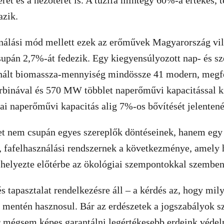
eret és a nézőteret is. A tűzifa mintegy 60%-a értékes, 
azik.
ználási mód mellett ezek az erőművek Magyarország vi
supán 2,7%-át fedezik. Egy kiegyensúlyozott nap- és s
znált biomassza-mennyiség mindössze 41 modern, megf
urbinával és 570 MW többlet naperőművi kapacitással ki
zai naperőművi kapacitás alig 7%-os bővítését jelenten
zet nem csupán egyes szereplők döntéseinek, hanem egy
 fafelhasználási rendszernek a következménye, amely h
 helyezte előtérbe az ökológiai szempontokkal szembe
s tapasztalat rendelkezésre áll – a kérdés az, hogy mil
mentén hasznosul. Bár az erdészetek a jogszabályok sze
r mégsem képes garantálni legértékesebb erdeink véde