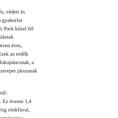
s, védett és
ó gyakorlat
i Park közel fél
rületek
tven éves,
Ezek az erdők
 fakopáncsnak, a
szerepet játszanak
rül:
. Ez évente 1,4
tig rönkfával,