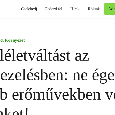
Ad
Cselekedj
Fedezd fel
Hírek
Rólunk
 & Környezet
életváltást az
ezelésben: ne ég
b erőművekben v
nket!