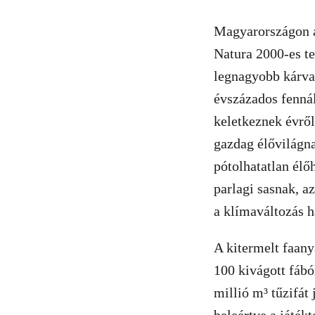
Magyarországon a
Natura 2000-es te
legnagyobb kárval
évszázados fennál
keletkeznek évről
gazdag élővilágna
pótolhatatlan élő
parlagi sasnak, a
a klímaváltozás 
A kitermelt faany
100 kivágott fábó
millió m³ tűzifát