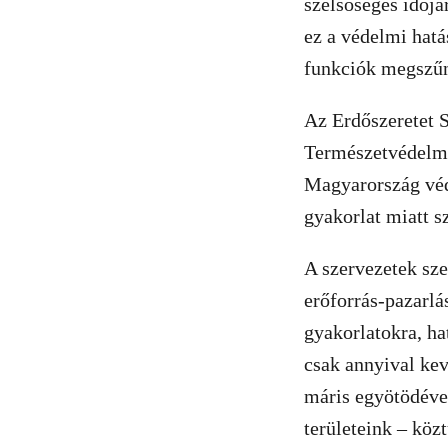
szélsőséges időjá
ez a védelmi hatá
funkciók megszű
Az Erdőszeretet 
Természetvédelm
Magyarország véde
gyakorlat miatt sz
A szervezetek sze
erőforrás-pazarlá
gyakorlatokra, h
csak annyival ke
máris egyötödével
területeink – köz