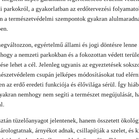
 parkokról, a gyakorlatban az erdőtervezési folyamato
án a természetvédelmi szempontok gyakran alulmaradna
en.
gváltozzon, egyértelmű állami és jogi döntésre lenne 
hogy a nemzeti parkokban és a fokozottan védett terüle
se lehet a cél. Jelenleg ugyanis az egyeztetések soksz
mészetvédelem csupán jelképes módosításokat tud elérni
n az erdő eredeti funkciója és élővilága sérül. Így hiá
gyakran nemhogy nem segíti a természet megújulását, 
l.
tán tüzelőanyagot jelentenek, hanem összetett ökológi
árologtatnak, árnyékot adnak, csillapítják a szelet, és k