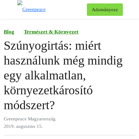
Ke
Adományozz
Menü
Blog
Természet & Környezet
Szúnyogirtás: miért
használunk még mindig
egy alkalmatlan,
környezetkárosító
módszert?
Greenpeace Magyarország
2019. augusztus 15.