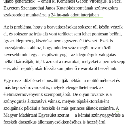
újabb generációk” – emeli ki Kemenesi Gábor, virológus, a Pécsi
Egyetem Szentágothai János Kutatóközpontjának szúnyogokra
szakosodott munkatársa
a 24.hu-nak adott interjúban
.
Az is probléma, hogy a beavatkozásokat sokszor túl későn végzik
el, és sokszor az irtás alá vont területet sem lehet pontosan belőni,
így az idegméreg kiszórása nem egyszer célt téveszt. Ezek is
hozzájárulnak ahhoz, hogy minden száz megölt rovar közül
kevesebb mint egy a csípőszúnyog – az idegmérgek válogatás
nélkül károsítják, irtják azokat a rovarokat, melyeket a permetcsepp
elér, akár repülő, akár fűszálakon pihenő rovarokról beszélünk.
Egy rossz időzítéssel elpusztíthatják például a repülő méheket és
más beporzó rovarokat is, melyek elengedhetetlenek az
élelmiszernövényeink szempontjából. De olyan rovarok is a
szúnyogirtás áldozatává válnak, melyek táplálékforrásként
szolgálnak például a fecskék és más gerinces állatok számára.
A
Magyar Madártani Egyesület szerint
a kémiai szúnyoggyérítés a
fecskék drasztikus állománycsökkenéséhez is hozzájárul.