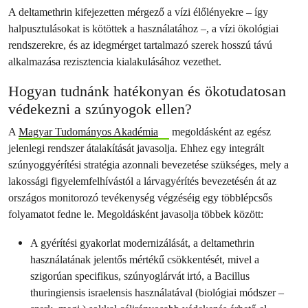
A deltamethrin kifejezetten mérgező a vízi élőlényekre – így
halpusztulásokat is kötöttek a használatához –, a vízi ökológiai
rendszerekre, és az idegmérget tartalmazó szerek hosszú távú
alkalmazása rezisztencia kialakulásához vezethet.
Hogyan tudnánk hatékonyan és ökotudatosan
védekezni a szúnyogok ellen?
A
Magyar Tudományos Akadémia
megoldásként az egész
jelenlegi rendszer átalakítását javasolja. Ehhez egy integrált
szúnyoggyérítési stratégia azonnali bevezetése szükséges, mely a
lakossági figyelemfelhívástól a lárvagyérítés bevezetésén át az
országos monitorozó tevékenység végzéséig egy többlépcsős
folyamatot fedne le. Megoldásként javasolja többek között:
A gyérítési gyakorlat modernizálását, a deltamethrin
használatának jelentős mértékű csökkentését, mivel a
szigorúan specifikus, szúnyoglárvát irtó, a Bacillus
thuringiensis israelensis használatával (biológiai módszer –