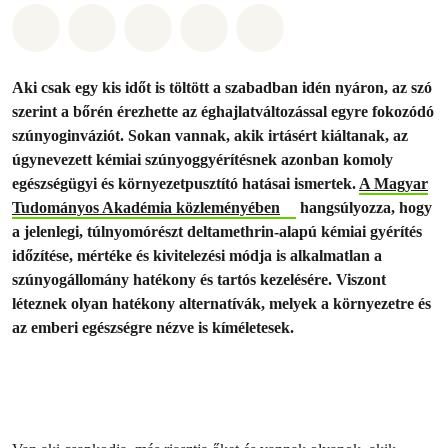
Megosztás itt: Whatsapp
Megosztás itt: Facebook
Megosztás itt: Twitter
Megosztás itt: Email
Share on Bluesky
Aki csak egy kis időt is töltött a szabadban idén nyáron, az szó
szerint a bőrén érezhette az éghajlatváltozással egyre fokozódó
szúnyoginváziót. Sokan vannak, akik irtásért kiáltanak, az
úgynevezett kémiai szúnyoggyérítésnek azonban komoly
egészségügyi és környezetpusztító hatásai ismertek.
A Magyar
Tudományos Akadémia közleményében
hangsúlyozza, hogy
a jelenlegi, túlnyomórészt deltamethrin-alapú kémiai gyérítés
időzítése, mértéke és kivitelezési módja is alkalmatlan a
szúnyogállomány hatékony és tartós kezelésére. Viszont
léteznek olyan hatékony alternatívák, melyek a környezetre és
az emberi egészségre nézve is kíméletesek.