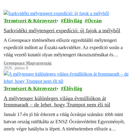
Természet & Környezet
Élővilág
Óceán
Sarkvidéki mélytengeri expedíció: új fajok a mélyből
A Greenpeace történetében először egyedülálló mélytengeri
expedíciót indított az Északi-sarkvidékre. Az expedíció során a
világ vezető kutatói olyan mélytengeri ökoszisztémákat és
területeket tártak fel, amelyek mindezidáig rejtve voltak az
Greenpeace Magyarország
2026. június 8.
ember…
Természet & Környezet
Élővilág
A mélytenger különleges világa évmilliókon át
fennmaradt – de lehet, hogy Trumpot nem éli túl
Január 17-én jó hír érkezett a világ óceánjai számára: több mint
hatvan ország ratifikálta az ENSZ Óceánvédelmi Egyezményét,
amely végre hatályba is lépett. A történelemben először a