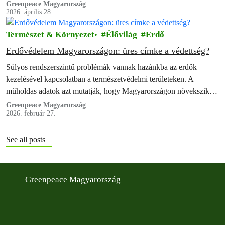
kormányok tengeri védett…
Greenpeace Magyarország
2026. április 28.
Természet & Környezet
Élővilág
Erdő
Erdővédelem Magyarországon: üres címke a védettség?
Súlyos rendszerszintű problémák vannak hazánkba az erdők
kezelésével kapcsolatban a természetvédelmi területeken. A
műholdas adatok azt mutatják, hogy Magyarországon növekszik a
fakitermelés azokban az erdőkben, amelyeket elvileg az Európai
Greenpeace Magyarország
2026. február 27.
Unió…
See all posts
Greenpeace Magyarország