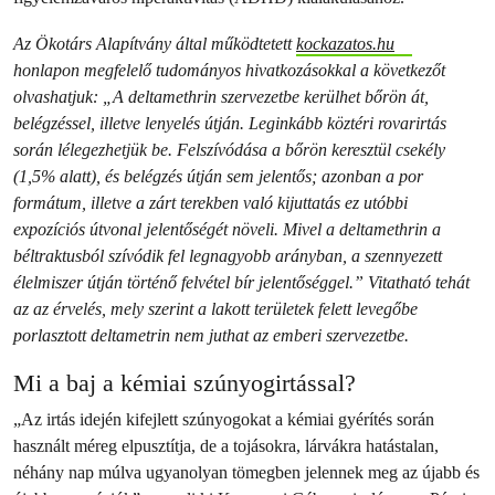
Az Ökotárs Alapítvány által működtetett
kockazatos.hu
honlapon megfelelő tudományos hivatkozásokkal a következőt
olvashatjuk: „A deltamethrin szervezetbe kerülhet bőrön át,
belégzéssel, illetve lenyelés útján. Leginkább köztéri rovarirtás
során lélegezhetjük be. Felszívódása a bőrön keresztül csekély
(1,5% alatt), és belégzés útján sem jelentős; azonban a por
formátum, illetve a zárt terekben való kijuttatás ez utóbbi
expozíciós útvonal jelentőségét növeli. Mivel a deltamethrin a
béltraktusból szívódik fel legnagyobb arányban, a szennyezett
élelmiszer útján történő felvétel bír jelentőséggel.” Vitatható tehát
az az érvelés, mely szerint a lakott területek felett levegőbe
porlasztott deltametrin nem juthat az emberi szervezetbe.
Mi a baj a kémiai szúnyogirtással?
„Az irtás idején kifejlett szúnyogokat a kémiai gyérítés során
használt méreg elpusztítja, de a tojásokra, lárvákra hatástalan,
néhány nap múlva ugyanolyan tömegben jelennek meg az újabb és