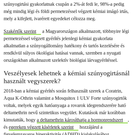
szúnyogirtási gyakorlatnak csupán a 2%-át fedi le, 98%-a pedig
még mindig légi és földi permetezéssel végzett kémiai imágó irtás,
mely a kifejlett, ivarérett egyedeket célozza meg.
Szakértők szerint
a Magyarországon alkalmazott, többnyire légi
permetezéssel végzett gyérítés jelenlegi kémiai gyakorlata
alkalmatlan a szúnyogállomány hatékony és tartós kezelésére és
rendkívül súlyos ökológiai hatásai vannak, szemben a nyugati
országokban alkalmazott szelektív biológiai lárvagyérítéssel.
Veszélyesek lehetnek a kémiai szúnyogirtásnál
használt vegyszerek?
2018-ban a kémiai gyérítés során felhasznált szerek a Coratrin,
Aqua K-Othrin valamint a Mosquitox 1 ULV Forte szúnyogirtók
voltak, melyek egyik hatóanyaga a rovarok idegrendszerére ható
deltamethrin nevű szintetikus vegyület. Kutatások már korábban
kimutatták, hogy
a deltamethrin károsíthatja a hormonrendszert
,
és
egereken végzett kísérletek szerint
hozzájárul a
figyelemzavaros hiperaktivitás (ADHD) kialakulásához.