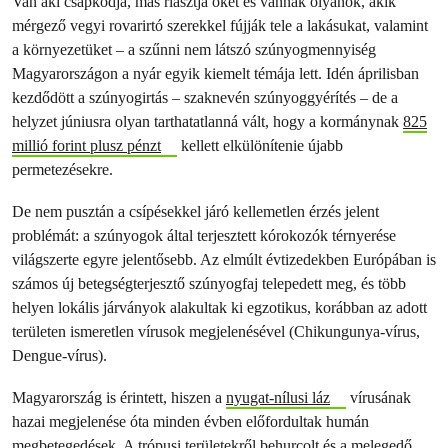
Van aki csapkodja, más riasztja őket és vannak olyanok, akik
mérgező vegyi rovarirtó szerekkel fújják tele a lakásukat, valamint
a környezetüket – a szűnni nem látszó szúnyogmennyiség
Magyarországon a nyár egyik kiemelt témája lett. Idén áprilisban
kezdődött a szúnyogirtás – szaknevén szúnyoggyérítés – de a
helyzet júniusra olyan tarthatatlanná vált, hogy a kormánynak
825
millió forint plusz pénzt
kellett elkülönítenie újabb
permetezésekre.
De nem pusztán a csípésekkel járó kellemetlen érzés jelent
problémát: a szúnyogok által terjesztett kórokozók térnyerése
világszerte egyre jelentősebb. Az elmúlt évtizedekben Európában is
számos új betegségterjesztő szúnyogfaj telepedett meg, és több
helyen lokális járványok alakultak ki egzotikus, korábban az adott
területen ismeretlen vírusok megjelenésével (Chikungunya-vírus,
Dengue-vírus).
Magyarország is érintett, hiszen a
nyugat-nílusi láz
vírusának
hazai megjelenése óta minden évben előfordultak humán
megbetegedések. A trópusi területekről behurcolt és a melegedő,