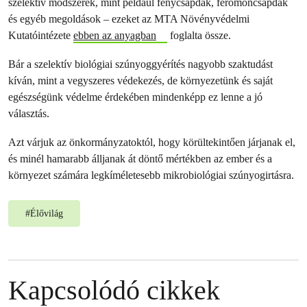
szelektív módszerek, mint például fénycsapdák, feromoncsapdák
és egyéb megoldások – ezeket az MTA Növényvédelmi
Kutatóintézete
ebben az anyagban
foglalta össze.
Bár a szelektív biológiai szúnyoggyérítés nagyobb szaktudást
kíván, mint a vegyszeres védekezés, de környezetünk és saját
egészségünk védelme érdekében mindenképp ez lenne a jó
választás.
Azt várjuk az önkormányzatoktól, hogy körültekintően járjanak el,
és minél hamarabb álljanak át döntő mértékben az ember és a
környezet számára legkíméletesebb mikrobiológiai szúnyogirtásra.
#
Élővilág
Kapcsolódó cikkek