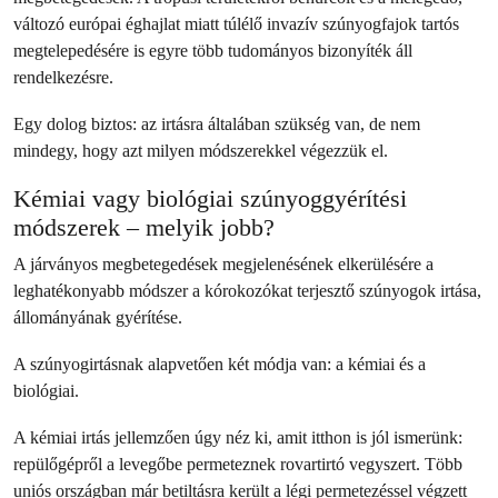
változó európai éghajlat miatt túlélő invazív szúnyogfajok tartós
megtelepedésére is egyre több tudományos bizonyíték áll
rendelkezésre.
Egy dolog biztos: az irtásra általában szükség van, de nem
mindegy, hogy azt milyen módszerekkel végezzük el.
Kémiai vagy biológiai szúnyoggyérítési
módszerek – melyik jobb?
A járványos megbetegedések megjelenésének elkerülésére a
leghatékonyabb módszer a kórokozókat terjesztő szúnyogok irtása,
állományának gyérítése.
A szúnyogirtásnak alapvetően két módja van: a kémiai és a
biológiai.
A kémiai irtás jellemzően úgy néz ki, amit itthon is jól ismerünk:
repülőgépről a levegőbe permeteznek rovartirtó vegyszert. Több
uniós országban már betiltásra került a légi permetezéssel végzett