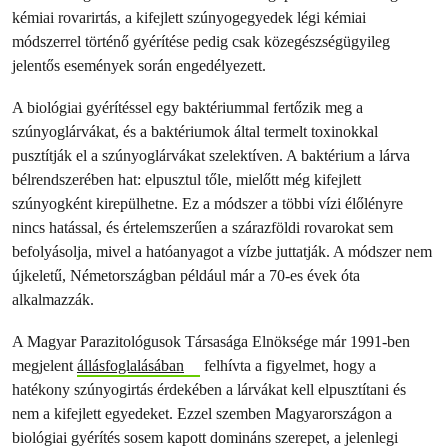
kémiai rovarirtás, a kifejlett szúnyogegyedek légi kémiai
módszerrel történő gyérítése pedig csak közegészségügyileg
jelentős események során engedélyezett.
A biológiai gyérítéssel egy baktériummal fertőzik meg a
szúnyoglárvákat, és a baktériumok által termelt toxinokkal
pusztítják el a szúnyoglárvákat szelektíven. A baktérium a lárva
bélrendszerében hat: elpusztul tőle, mielőtt még kifejlett
szúnyogként kirepülhetne. Ez a módszer a többi vízi élőlényre
nincs hatással, és értelemszerűen a szárazföldi rovarokat sem
befolyásolja, mivel a hatóanyagot a vízbe juttatják. A módszer nem
újkeletű, Németországban például már a 70-es évek óta
alkalmazzák.
A Magyar Parazitológusok Társasága Elnöksége már 1991-ben
megjelent
állásfoglalásában
felhívta a figyelmet, hogy a
hatékony szúnyogirtás érdekében a lárvákat kell elpusztítani és
nem a kifejlett egyedeket. Ezzel szemben Magyarországon a
biológiai gyérítés sosem kapott domináns szerepet, a jelenlegi