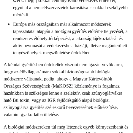
szerk. megj.) sokkal célirányosabb védekezés érhető el,
egyúttal a nem célszervezetek károsítása is sokkal csekélyebb
mértékű.
Európa más országaiban már alkalmazott módszerek
tapasztalatai alapján a biológiai gyérítés előtérbe helyezését, a
rendszeres élőhely-térképezést, a lakosság tájékoztatását és
aktív bevonását a védekezésbe a háztáji, illetve magánterületi
tenyészőhelyek megszüntetése érdekében.
A kémiai gyérítésben érdekeltek viszont nem igazán vevők arra,
hogy az élővilág számára sokkal biztonságosabb biológiai
módszerre váltsanak, pedig, ahogy a Magyar Kártevőirtók
Országos Szövetségének (MaKOSZ)
közleménye
is fogalmaz
hazánkban is szükséges lenne a szelektív, csak szúnyoglárvákra
ható Bti-toxin, vagy az IGR fejlődésgátló alapú biológiai
szúnyoglárva gyérítés széleskörű bevezetésének előkészítése,
valamint gyakorlatba ültetése.
A biológiai módszereken túl még léteznek egyéb környezetbarát és