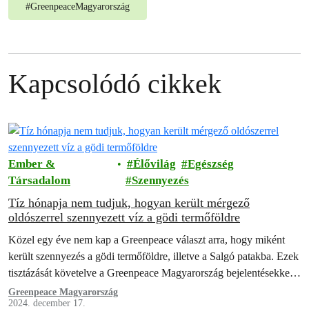
#
GreenpeaceMagyarország
Kapcsolódó cikkek
Ember &
Élővilág
Egészség
Társadalom
Szennyezés
Tíz hónapja nem tudjuk, hogyan került mérgező
oldószerrel szennyezett víz a gödi termőföldre
Közel egy éve nem kap a Greenpeace választ arra, hogy miként
került szennyezés a gödi termőföldre, illetve a Salgó patakba. Ezek
tisztázását követelve a Greenpeace Magyarország bejelentésekkel
fordult a hatóságokhoz.
Greenpeace Magyarország
2024. december 17.