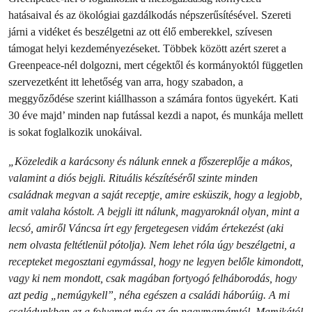
hatásaival és az ökológiai gazdálkodás népszerűsítésével. Szereti
járni a vidéket és beszélgetni az ott élő emberekkel, szívesen
támogat helyi kezdeményezéseket. Többek között azért szeret a
Greenpeace-nél dolgozni, mert cégektől és kormányoktól független
szervezetként itt lehetőség van arra, hogy szabadon, a
meggyőződése szerint kiállhasson a számára fontos ügyekért. Kati
30 éve majd’ minden nap futással kezdi a napot, és munkája mellett
is sokat foglalkozik unokáival.
„Közeledik a karácsony és nálunk ennek a főszereplője a mákos,
valamint a diós bejgli. Rituális készítéséről szinte minden
családnak megvan a saját receptje, amire esküszik, hogy a legjobb,
amit valaha kóstolt. A bejgli itt nálunk, magyaroknál olyan, mint a
lecsó, amiről Váncsa írt egy fergetegesen vidám értekezést (aki
nem olvasta feltétlenül pótolja). Nem lehet róla úgy beszélgetni, a
recepteket megosztani egymással, hogy ne legyen belőle kimondott,
vagy ki nem mondott, csak magában fortyogó felháborodás, hogy
azt pedig „nemúgykell”, néha egészen a családi háborúig.
A mi
családunkban ez a folyamat még az én nagymamámtól, Mamikától