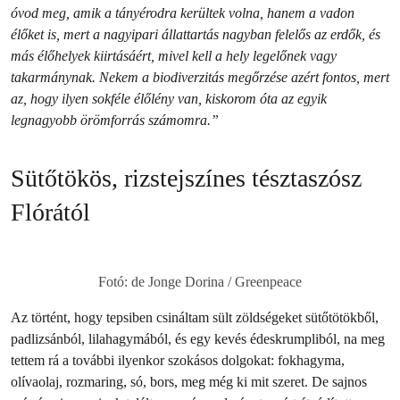
óvod meg, amik a tányérodra kerültek volna, hanem a vadon
élőket is, mert a nagyipari állattartás nagyban felelős az erdők, és
más élőhelyek kiirtásáért, mivel kell a hely legelőnek vagy
takarmánynak. Nekem a biodiverzitás megőrzése azért fontos, mert
az, hogy ilyen sokféle élőlény van, kiskorom óta az egyik
legnagyobb örömforrás számomra.”
Sütőtökös, rizstejszínes tésztaszósz
Flórától
Fotó: de Jonge Dorina / Greenpeace
Az történt, hogy tepsiben csináltam sült zöldségeket sütőtötökből,
padlizsánból, lilahagymából, és egy kevés édeskrumpliból, na meg
tettem rá a további ilyenkor szokásos dolgokat: fokhagyma,
olívaolaj, rozmaring, só, bors, meg még ki mit szeret. De sajnos