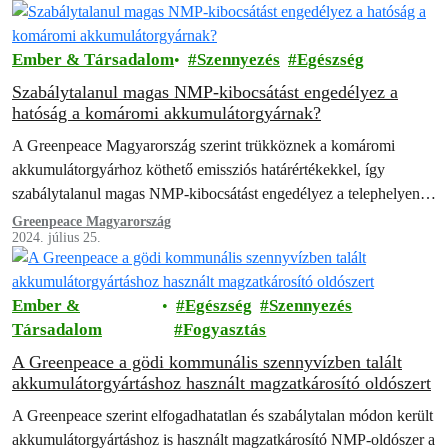
Ember & Társadalom
Szennyezés
Egészség
Szabálytalanul magas NMP-kibocsátást engedélyez a
hatóság a komáromi akkumulátorgyárnak?
A Greenpeace Magyarország szerint trükköznek a komáromi
akkumulátorgyárhoz köthető emissziós határértékekkel, így
szabálytalanul magas NMP-kibocsátást engedélyez a telephelyen a
hatóság.
Greenpeace Magyarország
2024. július 25.
Ember &
Egészség
Szennyezés
Társadalom
Fogyasztás
A Greenpeace a gödi kommunális szennyvízben talált
akkumulátorgyártáshoz használt magzatkárosító oldószert
A Greenpeace szerint elfogadhatatlan és szabálytalan módon került
akkumulátorgyártáshoz is használt magzatkárosító NMP-oldószer a