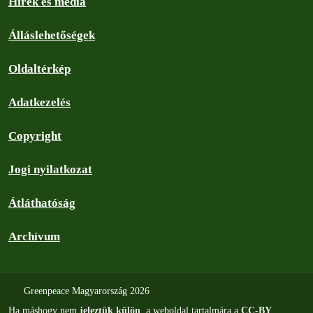
Hírek és média
Álláslehetőségek
Oldaltérkép
Adatkezelés
Copyright
Jogi nyilatkozat
Átláthatóság
Archívum
Greenpeace Magyarország 2026
Ha máshogy nem
jeleztük külön
, a weboldal tartalmára a
CC-BY