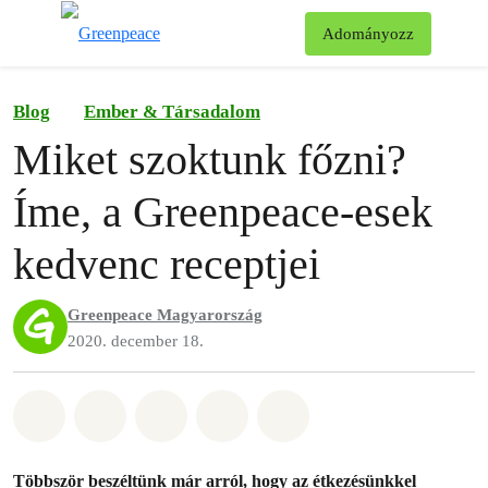
Ke
Adományozz
Menü
Blog
Ember & Társadalom
Miket szoktunk főzni?
Íme, a Greenpeace-esek
kedvenc receptjei
Greenpeace Magyarország
2020. december 18.
Megosztás itt: Whatsapp
Megosztás itt: Facebook
Megosztás itt: Twitter
Megosztás itt: Email
Share on Bluesky
Többször beszéltünk már arról, hogy az étkezésünkkel