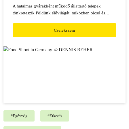
A hatalmas gyárakként működő állattartó telepek
tönkreteszik Földünk élővilágát, miközben olcsó és
egészségkárosító termékekkel árasztják el a boltokat,
tányérjainkat.
Cselekszem
#
Egészség
#
Étkezés