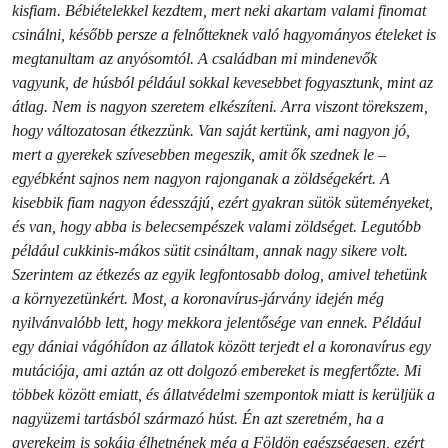
kisfiam. Bébiételekkel kezdtem, mert neki akartam valami finomat
csinálni, később persze a felnőtteknek való hagyományos ételeket is
megtanultam az anyósomtól. A családban mi mindenevők
vagyunk, de húsból például sokkal kevesebbet fogyasztunk, mint az
átlag. Nem is nagyon szeretem elkészíteni. Arra viszont törekszem,
hogy változatosan étkezzünk. Van saját kertünk, ami nagyon jó,
mert a gyerekek szívesebben megeszik, amit ők szednek le –
egyébként sajnos nem nagyon rajonganak a zöldségekért. A
kisebbik fiam nagyon édesszájú, ezért gyakran sütök süteményeket,
és van, hogy abba is belecsempészek valami zöldséget. Legutóbb
például cukkinis-mákos sütit csináltam, annak nagy sikere volt.
Szerintem az étkezés az egyik legfontosabb dolog, amivel tehetünk
a környezetünkért. Most, a koronavírus-járvány idején még
nyilvánvalóbb lett, hogy mekkora jelentősége van ennek. Például
egy dániai vágóhídon az állatok között terjedt el a koronavírus egy
mutációja, ami aztán az ott dolgozó embereket is megfertőzte. Mi
többek között emiatt, és állatvédelmi szempontok miatt is kerüljük a
nagyüzemi tartásból származó húst. Én azt szeretném, ha a
gyerekeim is sokáig élhetnének még a Földön egészségesen, ezért