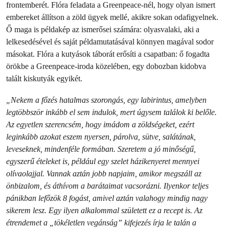
frontemberét. Flóra feladata a Greenpeace-nél, hogy olyan ismert
embereket állítson a zöld ügyek mellé, akikre sokan odafigyelnek.
Ő maga is példakép az ismerősei számára: olyasvalaki, aki a
lelkesedésével és saját példamutatásával könnyen magával sodor
másokat. Flóra a kutyások táborát erősíti a csapatban: ő fogadta
örökbe a Greenpeace-iroda közelében, egy dobozban kidobva
talált kiskutyák egyikét.
„Nekem a főzés hatalmas szorongás, egy labirintus, amelyben
legtöbbször inkább el sem indulok, mert úgysem találok ki belőle.
Az egyetlen szerencsém, hogy imádom a zöldségeket, ezért
leginkább azokat eszem nyersen, párolva, sütve, salátának,
leveseknek, mindenféle formában. Szeretem a jó minőségű,
egyszerű ételeket is, például egy szelet házikenyeret mennyei
olívaolajjal. Vannak aztán jobb napjaim, amikor megszáll az
önbizalom, és áthívom a barátaimat vacsorázni. Ilyenkor teljes
pánikban lefőzök 8 fogást, amivel aztán valahogy mindig nagy
sikerem lesz. Egy ilyen alkalommal született ez a recept is. Az
étrendemet a „tökéletlen vegánság” kifejezés írja le talán a