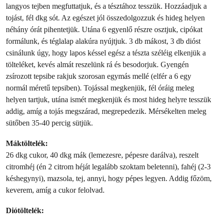
langyos tejben megfuttatjuk, és a tésztához tesszük. Hozzáadjuk a
tojást, fél dkg sót. Az egészet jól összedolgozzuk és hideg helyen
néhány órát pihentetjük. Utána 6 egyenlő részre osztjuk, cipókat
formálunk, és téglalap alakúra nyújtjuk. 3 db mákost, 3 db dióst
csinálunk úgy, hogy lapos késsel egész a tészta széléig elkenjük a
tölteléket, kevés almát reszelünk rá és besodorjuk. Gyengén
zsírozott tepsibe rakjuk szorosan egymás mellé (elfér a 6 egy
normál méretű tepsiben). Tojással megkenjük, fél óráig meleg
helyen tartjuk, utána ismét megkenjük és most hideg helyre tesszük
addig, amíg a tojás megszárad, megrepedezik. Mérsékelten meleg
sütőben 35-40 percig sütjük.
Máktöltelék:
26 dkg cukor, 40 dkg mák (lemezesre, pépesre darálva), reszelt
citromhéj (én 2 citrom héját legalább szoktam beletenni), fahéj (2-3
késhegynyi), mazsola, tej, annyi, hogy pépes legyen. Addig főzöm,
keverem, amíg a cukor felolvad.
Diótöltelék: