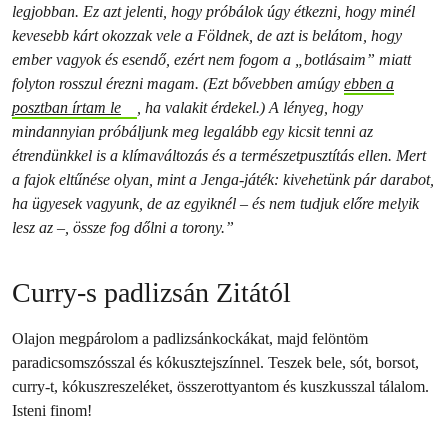
legjobban. Ez azt jelenti, hogy próbálok úgy étkezni, hogy minél
kevesebb kárt okozzak vele a Földnek, de azt is belátom, hogy
ember vagyok és esendő, ezért nem fogom a „botlásaim” miatt
folyton rosszul érezni magam. (Ezt bővebben amúgy
ebben a
posztban írtam le
, ha valakit érdekel.) A lényeg, hogy
mindannyian próbáljunk meg legalább egy kicsit tenni az
étrendünkkel is a klímaváltozás és a természetpusztítás ellen. Mert
a fajok eltűnése olyan, mint a Jenga-játék: kivehetünk pár darabot,
ha ügyesek vagyunk, de az egyiknél – és nem tudjuk előre melyik
lesz az –, össze fog dőlni a torony.”
Curry-s padlizsán Zitától
Olajon megpárolom a padlizsánkockákat, majd felöntöm
paradicsomszósszal és kókusztejszínnel. Teszek bele, sót, borsot,
curry-t, kókuszreszeléket, összerottyantom és kuszkusszal tálalom.
Isteni finom!