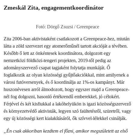
Zmeskál Zita, engagementkoordinátor
Fotó: Dörgő Zsuzsi / Greenpeace
Zita 2006-ban aktivistaként csatlakozott a Greenpeace-hez, miután
látta a zöld szervezet egy atomerőműnél tartott akcióját a tévében.
Később ő lett az önkéntesek koordinátora, dolgozott egy
nemzetközi földközi-tengeri projekten, 2019-től pedig az
adományszervező csapat tagjaként folytatja munkáját. Ő
foglalkozik az olyan közösségi gyűjtőakciókkal, mint amilyenek a
városi futóversenyek, és ő koordinálja az 1%-os kampányt. Már
huszonévesen arról álmodozott, hogy egyszer majd a Greenpeace-
nél fog dolgozni, hasonló értékrendű emberekkel, jó célokért.
Férjével és két kisfiukkal a lakóhelyükön is igazi közösségszervező
és környezetvédő aktivisták, legyen szó faültetésről, szüretről, vagy
egy új közösségi kert kialakításáról, ők szívvel-lélekkel csinálják.
„Én csak akkoriban kezdtem el főzni, amikor megszületett az első