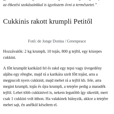
az étkezési szokásainkkal is igyekszem óvni a természetet.”
Cukkinis rakott krumpli Petitől
Fotó: de Jonge Dorina / Greenpeace
Hozzávalók: 2 kg krumpli, 10 tojás, 800 g tejföl, egy közepes
cukkini.
A főtt krumplit karikázd fel és rakd egy tepsi vagy üvegedény
aljába egy rétegbe, majd rá a karikára szelt főtt tojást, arra a
megpucolt nyers cukkinit, majd mehet rá a tejföl kb. fele, arra
megint krumpli, tojás és újra krumpli, a tetejére pedig a maradék
tejföl. Lehet több cukkinivel is, nekem legutóbb így sikerült, mert
csak 1 cukkini volt itthon. Ha valakinek hiányzik, akkor a tetejére
mehet sajt, én anélkül készítem el.