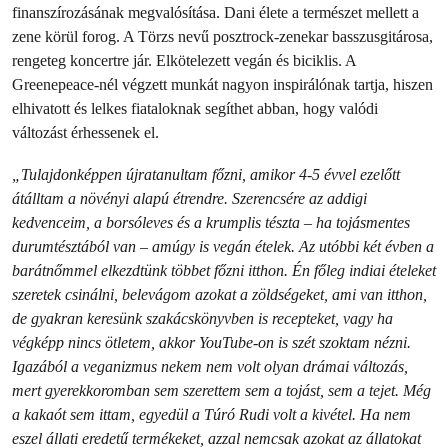
finanszírozásának megvalósítása. Dani élete a természet mellett a
zene körül forog. A Törzs nevű posztrock-zenekar basszusgitárosa,
rengeteg koncertre jár. Elkötelezett vegán és biciklis. A
Greenepeace-nél végzett munkát nagyon inspirálónak tartja, hiszen
elhivatott és lelkes fiataloknak segíthet abban, hogy valódi
változást érhessenek el.
„Tulajdonképpen újratanultam főzni, amikor 4-5 évvel ezelőtt
átálltam a növényi alapú étrendre. Szerencsére az addigi
kedvenceim, a borsóleves és a krumplis tészta – ha tojásmentes
durumtésztából van – amúgy is vegán ételek. Az utóbbi két évben a
barátnőmmel elkezdtünk többet főzni itthon. Én főleg indiai ételeket
szeretek csinálni, belevágom azokat a zöldségeket, ami van itthon,
de gyakran keresünk szakácskönyvben is recepteket, vagy ha
végképp nincs ötletem, akkor YouTube-on is szét szoktam nézni.
Igazából a veganizmus nekem nem volt olyan drámai változás,
mert gyerekkoromban sem szerettem sem a tojást, sem a tejet. Még
a kakaót sem ittam, egyedül a Túró Rudi volt a kivétel. Ha nem
eszel állati eredetű termékeket, azzal nemcsak azokat az állatokat