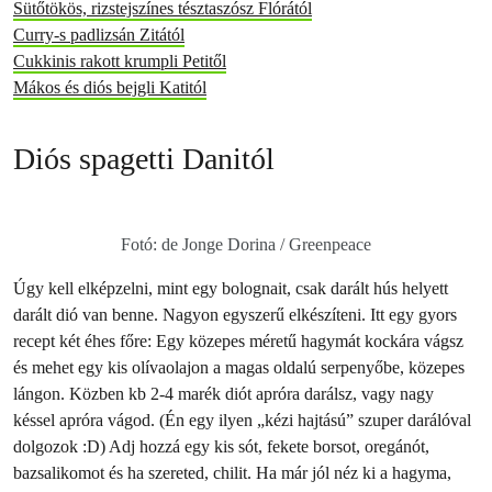
Sütőtökös, rizstejszínes tésztaszósz Flórától
Curry-s padlizsán Zitától
Cukkinis rakott krumpli Petitől
Mákos és diós bejgli Katitól
Diós spagetti Danitól
Fotó: de Jonge Dorina / Greenpeace
Úgy kell elképzelni, mint egy bolognait, csak darált hús helyett
darált dió van benne. Nagyon egyszerű elkészíteni. Itt egy gyors
recept két éhes főre: Egy közepes méretű hagymát kockára vágsz
és mehet egy kis olívaolajon a magas oldalú serpenyőbe, közepes
lángon. Közben kb 2-4 marék diót apróra darálsz, vagy nagy
késsel apróra vágod. (Én egy ilyen „kézi hajtású” szuper darálóval
dolgozok :D) Adj hozzá egy kis sót, fekete borsot, oregánót,
bazsalikomot és ha szereted, chilit. Ha már jól néz ki a hagyma,