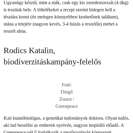
Ugyanúgy készül, mint a mák, csak egy kis zsemlemorzsát (4 dkg)
is teszünk bele. A töltelékeket a recept szerint hidegen kell a
tésztára kenni (én melegen könnyebben kenhetőnek találtam),
utána a tetejére (nagyon kevés, 3-4 húzás a reszelőn) mehet a
reszelt alma.
Rodics Katalin,
biodiverzitáskampány-felelős
Fotó:
Dörgő
Zsuzsi /
Greenpeace
Kati kutatóbiológus, a genetikai tudományok doktora. Olyan tudós,
aki tud beszélni az emberek nyelvén, nagyon inspiráló előadó. A
Greenpeace-nél ő foglalkozik a mezőgazdaság környezeti