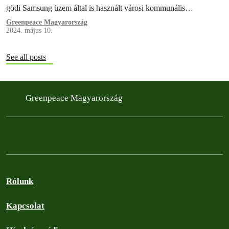
gödi Samsung üzem által is használt városi kommunális
szennyvízcsatornába.
Greenpeace Magyarország
2024. május 10.
See all posts
Greenpeace Magyarország
Rólunk
Kapcsolat