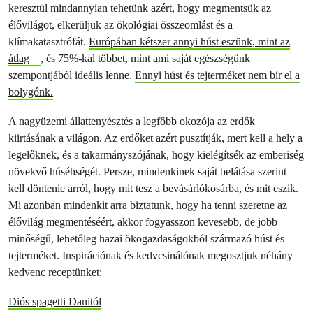
keresztül mindannyian tehetünk azért, hogy megmentsük az
élővilágot, elkerüljük az ökológiai összeomlást és a
klímakatasztrófát.
Európában kétszer annyi húst eszünk, mint az
átlag
, és 75%-kal többet, mint ami saját egészségünk
szempontjából ideális lenne.
Ennyi húst és tejterméket nem bír el a
bolygónk.
A nagyüzemi állattenyésztés a legfőbb okozója az erdők
kiirtásának a világon. Az erdőket azért pusztítják, mert kell a hely a
legelőknek, és a takarmányszójának, hogy kielégítsék az emberiség
növekvő húséhségét. Persze, mindenkinek saját belátása szerint
kell döntenie arról, hogy mit tesz a bevásárlókosárba, és mit eszik.
Mi azonban mindenkit arra biztatunk, hogy ha tenni szeretne az
élővilág megmentéséért, akkor fogyasszon kevesebb, de jobb
minőségű, lehetőleg hazai ökogazdaságokból származó húst és
tejterméket. Inspirációnak és kedvcsinálónak megosztjuk néhány
kedvenc receptünket:
Diós spagetti Danitól