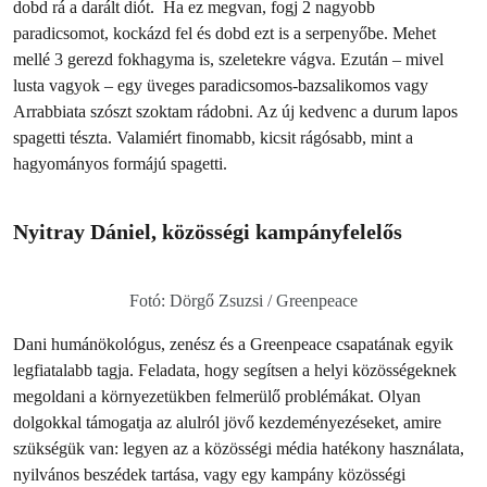
dobd rá a darált diót. Ha ez megvan, fogj 2 nagyobb
paradicsomot, kockázd fel és dobd ezt is a serpenyőbe. Mehet
mellé 3 gerezd fokhagyma is, szeletekre vágva. Ezután – mivel
lusta vagyok – egy üveges paradicsomos-bazsalikomos vagy
Arrabbiata szószt szoktam rádobni. Az új kedvenc a durum lapos
spagetti tészta. Valamiért finomabb, kicsit rágósabb, mint a
hagyományos formájú spagetti.
Nyitray Dániel, közösségi kampányfelelős
Fotó: Dörgő Zsuzsi / Greenpeace
Dani humánökológus, zenész és a Greenpeace csapatának egyik
legfiatalabb tagja. Feladata, hogy segítsen a helyi közösségeknek
megoldani a környezetükben felmerülő problémákat. Olyan
dolgokkal támogatja az alulról jövő kezdeményezéseket, amire
szükségük van: legyen az a közösségi média hatékony használata,
nyilvános beszédek tartása, vagy egy kampány közösségi