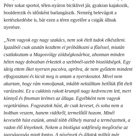
Péter sokat sportol, télen-nyáron biciklivel jár, gyakran kajakozik,
boulderezik és időnként barlangászik. Nemrég belevágott a
kertészkedésbe is, bár ezen a téren egyelőre a csigák állnak
nyerésre.
„Nem vagyok egy nagy szakács, nem sok ételt tudok elkészíteni.
Igazából csak azután kezdtem el próbálkozni a főzéssel, miután
csatlakoztam a Magosvölgy zöldségkosárhoz, ahonnan minden
héten nagy dobozban érkeztek a szebbnél-szebb biozöldségek. Egy
ideig ettem őket nyersen pucolva, aprítva, de nem győztem mindent
elfogyasztani és kicsit meg is untam a nyerskosztot. Mivel nem
akartam, hogy rám romoljanak, inkább nekiálltam belőlük főtt ételt
varázsolni. Ez a cukkinis rakott krumpli nagy kedvencem lett, mert
könnyű és finoman krémes az állaga. Egyébként nem vagyok
vegetáriánus. Fogyasztok húst, de csak keveset, és soha nem a
boltban veszem, hanem vidékről, termelőtől hozom. Minél
kevesebb húst eszünk, annál több élőhely marad a természetnek, a
vadon élő lényeknek. Nekem a biológiai sokféleség megőrzése az
igazságosság miatt fontos. A növények és állatok milliói már