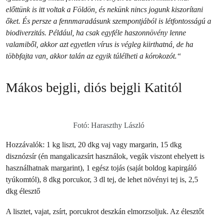
előttünk is itt voltak a Földön, és nekünk nincs jogunk kiszorítani
őket. És persze a fennmaradásunk szempontjából is létfontosságú a
biodiverzitás. Például, ha csak egyféle haszonnövény lenne
valamiből, akkor azt egyetlen vírus is végleg kiirthatná, de ha
többfajta van, akkor talán az egyik túlélheti a kórokozót.“
Mákos bejgli, diós bejgli Katitól
Fotó: Haraszthy László
Hozzávalók: 1 kg liszt, 20 dkg vaj vagy margarin, 15 dkg
disznózsír (én mangalicazsírt használok, vegák viszont ehelyett is
használhatnak margarint), 1 egész tojás (saját boldog kapirgáló
tyúkomtól), 8 dkg porcukor, 3 dl tej, de lehet növényi tej is, 2,5
dkg élesztő
A lisztet, vajat, zsírt, porcukrot deszkán elmorzsoljuk. Az élesztőt