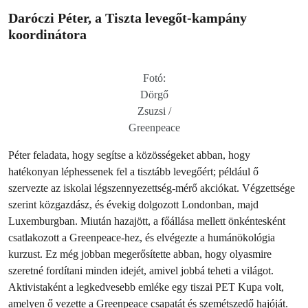
Daróczi Péter, a Tiszta levegőt-kampány
koordinátora
Fotó:
Dörgő
Zsuzsi /
Greenpeace
Péter feladata, hogy segítse a közösségeket abban, hogy
hatékonyan léphessenek fel a tisztább levegőért; például ő
szervezte az iskolai légszennyezettség-mérő akciókat. Végzettsége
szerint közgazdász, és évekig dolgozott Londonban, majd
Luxemburgban. Miután hazajött, a főállása mellett önkéntesként
csatlakozott a Greenpeace-hez, és elvégezte a humánökológia
kurzust. Ez még jobban megerősítette abban, hogy olyasmire
szeretné fordítani minden idejét, amivel jobbá teheti a világot.
Aktivistaként a legkedvesebb emléke egy tiszai PET Kupa volt,
amelyen ő vezette a Greenpeace csapatát és szemétszedő hajóját.