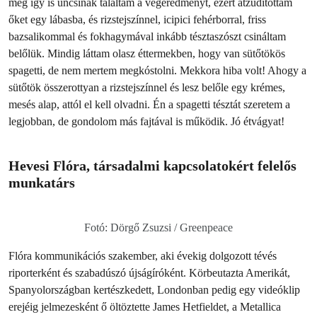
még így is uncsinak találtam a végeredményt, ezért átzúdítottam
őket egy lábasba, és rizstejszínnel, icipici fehérborral, friss
bazsalikommal és fokhagymával inkább tésztaszószt csináltam
belőlük. Mindig láttam olasz éttermekben, hogy van sütőtökös
spagetti, de nem mertem megkóstolni. Mekkora hiba volt! Ahogy a
sütőtök összerottyan a rizstejszínnel és lesz belőle egy krémes,
mesés alap, attól el kell olvadni. Én a spagetti tésztát szeretem a
legjobban, de gondolom más fajtával is működik. Jó étvágyat!
Hevesi Flóra, társadalmi kapcsolatokért felelős
munkatárs
Fotó: Dörgő Zsuzsi / Greenpeace
Flóra kommunikációs szakember, aki évekig dolgozott tévés
riporterként és szabadúszó újságíróként. Körbeutazta Amerikát,
Spanyolországban kertészkedett, Londonban pedig egy videóklip
erejéig jelmezesként ő öltöztette James Hetfieldet, a Metallica