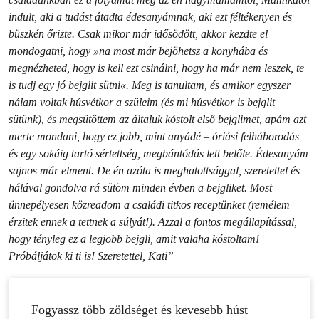
indult, aki a tudást átadta édesanyámnak, aki ezt féltékenyen és
büszkén őrizte. Csak mikor már idősödött, akkor kezdte el
mondogatni, hogy »na most már bejöhetsz a konyhába és
megnézheted, hogy is kell ezt csinálni, hogy ha már nem leszek, te
is tudj egy jó bejglit sütni«. Meg is tanultam, és amikor egyszer
nálam voltak húsvétkor a szüleim (és mi húsvétkor is bejglit
sütünk), és megsütöttem az általuk kóstolt első bejglimet, apám azt
merte mondani, hogy ez jobb, mint anyádé – óriási felháborodás
és egy sokáig tartó sértettség, megbántódás lett belőle. Édesanyám
sajnos már elment. De én azóta is meghatottsággal, szeretettel és
hálával gondolva rá sütöm minden évben a bejgliket. Most
ünnepélyesen közreadom a családi titkos receptünket (remélem
érzitek ennek a tettnek a súlyát!). Azzal a fontos megállapítással,
hogy tényleg ez a legjobb bejgli, amit valaha kóstoltam!
Próbáljátok ki ti is! Szeretettel, Kati”
Fogyassz több zöldséget és kevesebb húst