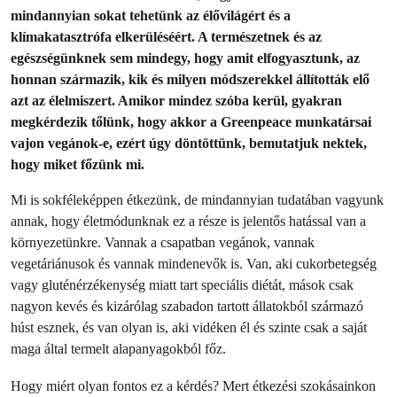
mindannyian sokat tehetünk az élővilágért és a
klímakatasztrófa elkerüléséért. A természetnek és az
egészségünknek sem mindegy, hogy amit elfogyasztunk, az
honnan származik, kik és milyen módszerekkel állították elő
azt az élelmiszert. Amikor mindez szóba kerül, gyakran
megkérdezik tőlünk, hogy akkor a Greenpeace munkatársai
vajon vegánok-e, ezért úgy döntöttünk, bemutatjuk nektek,
hogy miket főzünk mi.
Mi is sokféleképpen étkezünk, de mindannyian tudatában vagyunk
annak, hogy életmódunknak ez a része is jelentős hatással van a
környezetünkre. Vannak a csapatban vegánok, vannak
vegetáriánusok és vannak mindenevők is. Van, aki cukorbetegség
vagy gluténérzékenység miatt tart speciális diétát, mások csak
nagyon kevés és kizárólag szabadon tartott állatokból származó
húst esznek, és van olyan is, aki vidéken él és szinte csak a saját
maga által termelt alapanyagokból főz.
Hogy miért olyan fontos ez a kérdés? Mert étkezési szokásainkon