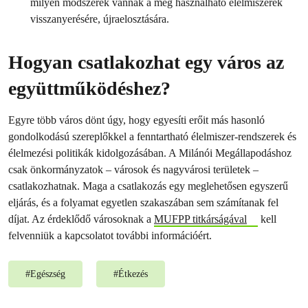
milyen módszerek vannak a még használható élelmiszerek
visszanyerésére, újraelosztására.
Hogyan csatlakozhat egy város az
együttműködéshez?
Egyre több város dönt úgy, hogy egyesíti erőit más hasonló
gondolkodású szereplőkkel a fenntartható élelmiszer-rendszerek és
élelmezési politikák kidolgozásában. A Milánói Megállapodáshoz
csak önkormányzatok – városok és nagyvárosi területek –
csatlakozhatnak. Maga a csatlakozás egy meglehetősen egyszerű
eljárás, és a folyamat egyetlen szakaszában sem számítanak fel
díjat. Az érdeklődő városoknak a
MUFPP titkárságával
kell
felvenniük a kapcsolatot további információért.
#
Egészség
#
Étkezés