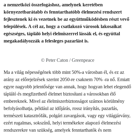
a nemzetközi összefogáshoz, amelynek keretében
környezetbarátabb és fenntarthatóbb élelmezési rendszert
fejlesztenek ki és vezetnek be az együttműködésben részt vevő
települések. A cél az, hogy a csatlakozó városok lakosaikat
egészséges, tápláló helyi élelmiszerrel lássák el, és egyúttal
megakadályozzák a felesleges pazarlást is.
© Peter Caton / Greenpeace
Ma a világ népességének több mint 50%-a városban él, és ez az
arány az előrejelzések szerint 2050-re csaknem 70% -ra nő. Emiatt
egyre nagyobb jelentősége van annak, hogy hogyan lehet elegendő
tápláló és megfizethető élelmet biztosítani a városokban élő
embereknek. Mivel az élelmiszerbiztonságot számos körülmény
befolyásolhatja, például az időjárás, rossz irányítás, pazarlás,
természeti katasztrófák, polgári zavargások, vagy egy világjárvány,
ezért rugalmas, sokszínű, helyi termékekre alapozó élelmezési
rendszerekre van szükség, amelyek fenntarthatók és nem