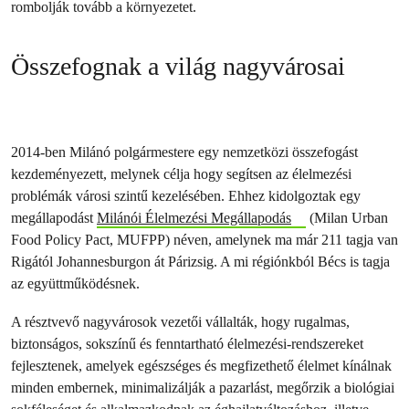
rombolják tovább a környezetet.
Összefognak a világ nagyvárosai
2014-ben Milánó polgármestere egy nemzetközi összefogást
kezdeményezett, melynek célja hogy segítsen az élelmezési
problémák városi szintű kezelésében. Ehhez kidolgoztak egy
megállapodást
Milánói Élelmezési Megállapodás
(Milan Urban
Food Policy Pact, MUFPP) néven, amelynek ma már 211 tagja van
Rigától Johannesburgon át Párizsig. A mi régiónkból Bécs is tagja
az együttműködésnek.
A résztvevő nagyvárosok vezetői vállalták, hogy rugalmas,
biztonságos, sokszínű és fenntartható élelmezési-rendszereket
fejlesztenek, amelyek egészséges és megfizethető élelmet kínálnak
minden embernek, minimalizálják a pazarlást, megőrzik a biológiai