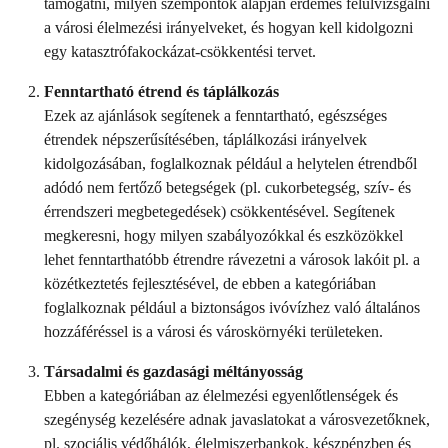
támogatni, milyen szempontok alapján érdemes felülvizsgálni
a városi élelmezési irányelveket, és hogyan kell kidolgozni
egy katasztrófakockázat-csökkentési tervet.
Fenntartható étrend és táplálkozás
Ezek az ajánlások segítenek a fenntartható, egészséges
étrendek népszerűsítésében, táplálkozási irányelvek
kidolgozásában, foglalkoznak például a helytelen étrendből
adódó nem fertőző betegségek (pl. cukorbetegség, szív- és
érrendszeri megbetegedések) csökkentésével. Segítenek
megkeresni, hogy milyen szabályozókkal és eszközökkel
lehet fenntarthatóbb étrendre rávezetni a városok lakóit pl. a
közétkeztetés fejlesztésével, de ebben a kategóriában
foglalkoznak például a biztonságos ivóvízhez való általános
hozzáféréssel is a városi és városkörnyéki területeken.
Társadalmi és gazdasági méltányosság
Ebben a kategóriában az élelmezési egyenlőtlenségek és
szegénység kezelésére adnak javaslatokat a városvezetőknek,
pl. szociális védőhálók, élelmiszerbankok, készpénzben és