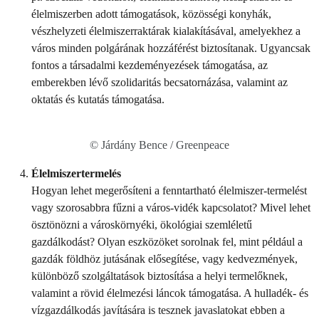
élelmiszerben adott támogatások, közösségi konyhák,
vészhelyzeti élelmiszerraktárak kialakításával, amelyekhez a
város minden polgárának hozzáférést biztosítanak. Ugyancsak
fontos a társadalmi kezdeményezések támogatása, az
emberekben lévő szolidaritás becsatornázása, valamint az
oktatás és kutatás támogatása.
© Járdány Bence / Greenpeace
Élelmiszertermelés
Hogyan lehet megerősíteni a fenntartható élelmiszer-termelést
vagy szorosabbra fűzni a város-vidék kapcsolatot? Mivel lehet
ösztönözni a városkörnyéki, ökológiai szemléletű
gazdálkodást? Olyan eszközöket sorolnak fel, mint például a
gazdák földhöz jutásának elősegítése, vagy kedvezmények,
különböző szolgáltatások biztosítása a helyi termelőknek,
valamint a rövid élelmezési láncok támogatása. A hulladék- és
vízgazdálkodás javítására is tesznek javaslatokat ebben a