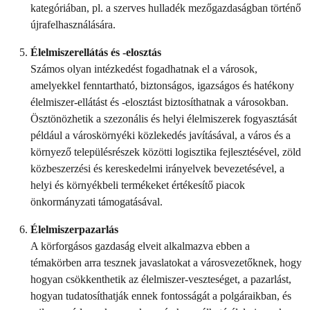
kategóriában, pl. a szerves hulladék mezőgazdaságban történő
újrafelhasználására.
Élelmiszerellátás és -elosztás
Számos olyan intézkedést fogadhatnak el a városok,
amelyekkel fenntartható, biztonságos, igazságos és hatékony
élelmiszer-ellátást és -elosztást biztosíthatnak a városokban.
Ösztönözhetik a szezonális és helyi élelmiszerek fogyasztását
például a városkörnyéki közlekedés javításával, a város és a
környező településrészek közötti logisztika fejlesztésével, zöld
közbeszerzési és kereskedelmi irányelvek bevezetésével, a
helyi és környékbeli termékeket értékesítő piacok
önkormányzati támogatásával.
Élelmiszerpazarlás
A körforgásos gazdaság elveit alkalmazva ebben a
témakörben arra tesznek javaslatokat a városvezetőknek, hogy
hogyan csökkenthetik az élelmiszer-veszteséget, a pazarlást,
hogyan tudatosíthatják ennek fontosságát a polgáraikban, és