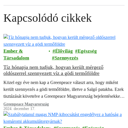
Kapcsolódó cikkek
Ember &
Élővilág
Egészség
Társadalom
Szennyezés
Tíz hónapja nem tudjuk, hogyan került mérgező
oldószerrel szennyezett víz a gödi termőföldre
Közel egy éve nem kap a Greenpeace választ arra, hogy miként
került szennyezés a gödi termőföldre, illetve a Salgó patakba. Ezek
tisztázását követelve a Greenpeace Magyarország bejelentésekkel
fordult a hatóságokhoz.
Greenpeace Magyarország
2024. december 17.