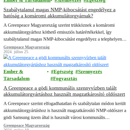
Ember & Társadalom
Szennyezés
Egészség
Szabálytalanul magas NMP-kibocsátást engedélyez a
hatóság a komáromi akkumulátorgyárnak?
A Greenpeace Magyarország szerint trükköznek a komáromi
akkumulátorgyárhoz köthető emissziós határértékekkel, így
szabálytalanul magas NMP-kibocsátást engedélyez a telephelyen a
hatóság.
Greenpeace Magyarország
2024. július 25.
Ember &
Egészség
Szennyezés
Társadalom
Fogyasztás
A Greenpeace a gödi kommunális szennyvízben talált
akkumulátorgyártáshoz használt magzatkárosító oldószert
A Greenpeace szerint elfogadhatatlan és szabálytalan módon került
akkumulátorgyártáshoz is használt magzatkárosító NMP-oldószer a
gödi Samsung üzem által is használt városi kommunális
szennyvízcsatornába.
Greenpeace Magyarország