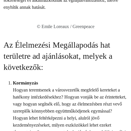
sokféleséget és alkalmazkodnak az éghajlatváltozáshoz, illetve
enyhítik annak hatását.
© Emile Loreaux / Greenpeace
Az Élelmezési Megállapodás hat
területre ad ajánlásokat, melyek a
következők:
Kormányzás
Hogyan teremtsenek a városvezetők megfelelő kereteket a
hatékony intézkedésekhez? Hogyan vonják be az érintetteket,
vagy hogyan segítsék elő, hogy az élelmezésben részt vevő
szereplők könnyebben együttműködjenek egymással?
Hogyan lehet feltérképezni a helyi, alulról jövő
kezdeményezéseket, milyen eszközökkel lehet ezeket