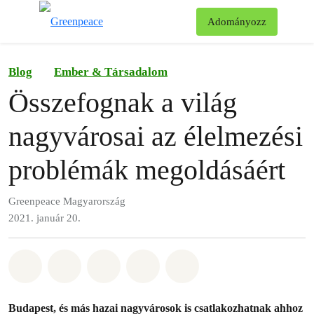
Ke
Adományozz
Menü
Blog
Ember & Társadalom
Összefognak a világ
nagyvárosai az élelmezési
problémák megoldásáért
Greenpeace Magyarország
2021. január 20.
Megosztás itt: Whatsapp
Megosztás itt: Facebook
Megosztás itt: Twitter
Megosztás itt: Email
Share on Bluesky
Budapest, és más hazai nagyvárosok is csatlakozhatnak ahhoz