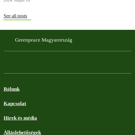
2024. május 10.
See all posts
Greenpeace Magyarország
Rólunk
Kapcsolat
Hírek és média
Álláslehetőségek