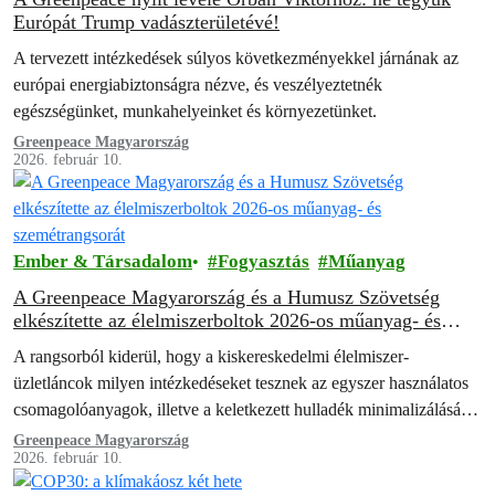
Európát Trump vadászterületévé!
A tervezett intézkedések súlyos következményekkel járnának az
európai energiabiztonságra nézve, és veszélyeztetnék
egészségünket, munkahelyeinket és környezetünket.
Greenpeace Magyarország
2026. február 10.
Ember & Társadalom
Fogyasztás
Műanyag
A Greenpeace Magyarország és a Humusz Szövetség
elkészítette az élelmiszerboltok 2026-os műanyag- és
szemétrangsorát
A rangsorból kiderül, hogy a kiskereskedelmi élelmiszer-
üzletláncok milyen intézkedéseket tesznek az egyszer használatos
csomagolóanyagok, illetve a keletkezett hulladék minimalizálásáért
és hasznosításáért.
Greenpeace Magyarország
2026. február 10.