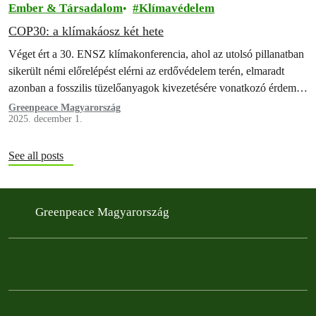
Ember & Társadalom
Klímavédelem
COP30: a klímakáosz két hete
Véget ért a 30. ENSZ klímakonferencia, ahol az utolsó pillanatban
sikerült némi előrelépést elérni az erdővédelem terén, elmaradt
azonban a fosszilis tüzelőanyagok kivezetésére vonatkozó érdemi
megállapodás.
Greenpeace Magyarország
2025. december 1.
See all posts
Greenpeace Magyarország