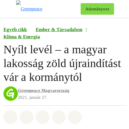
Ke
Adományozz
Menü
Egyéb cikk
Ember & Társadalom
|
Klíma & Energia
Nyílt levél – a magyar
lakosság zöld újraindítást
vár a kormánytól
Greenpeace Magyarország
2021. január 27.
Megosztás itt: Whatsapp
Megosztás itt: Facebook
Megosztás itt: Twitter
Megosztás itt: Email
Share on Bluesky