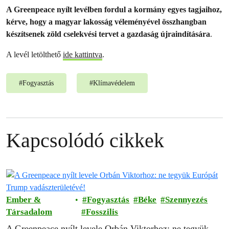
A Greenpeace nyílt levélben fordul a kormány egyes tagjaihoz,
kérve, hogy a magyar lakosság véleményével összhangban
készítsenek zöld cselekvési tervet a gazdaság újraindítására
.
A levél letölthető
ide kattintva
.
#
Fogyasztás
#
Klímavédelem
Kapcsolódó cikkek
Ember &
Fogyasztás
Béke
Szennyezés
Társadalom
Fosszilis
A Greenpeace nyílt levele Orbán Viktorhoz: ne tegyük