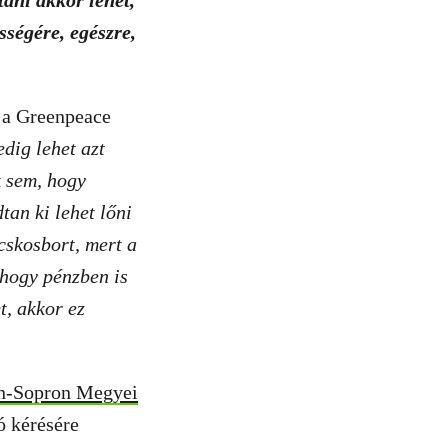
ani akkor lehet,
sségére, egészre,
, a Greenpeace
edig lehet azt
k sem, hogy
an ki lehet lőni
cskosbort, mert a
 hogy pénzben is
t, akkor ez
on-Sopron Megyei
ó kérésére