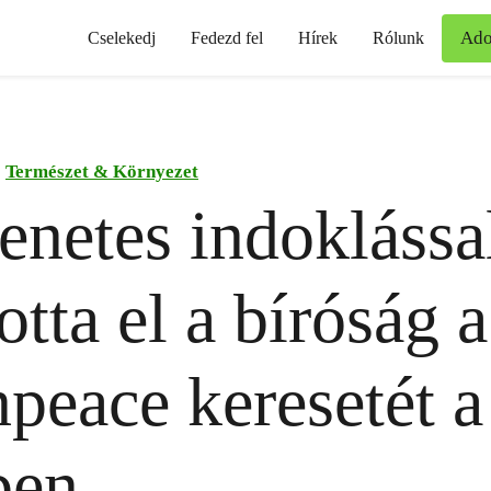
Ad
Cselekedj
Fedezd fel
Hírek
Rólunk
Természet & Környezet
netes indoklássa
otta el a bíróság a
peace keresetét a
ben