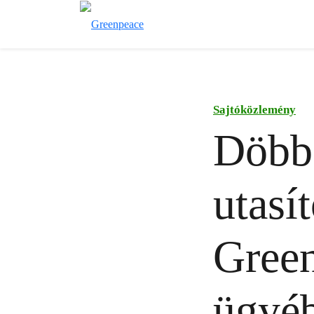
Sajtóközlemény
Döbbe
utasít
Green
ügyé