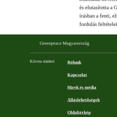
és elutasította a
írásban a fenti, 
fordulás feltételei
Greenpeace Magyarország
Kövess minket
Rólunk
Kapcsolat
Facebook
Instagram
YouTube
Flickr
Hírek és média
Álláslehetőségek
Oldaltérkép