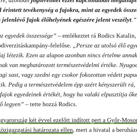
ire, azonban
jogsérelmet ezzel kapcsolatban megállapít
 érintett tevékenység a fajokra, mint az egyedek össze
n jelenlévő fajok élőhelyének egészére jelent veszélyt
.”
az egyedek összessége”
– emlékeztet rá Rodics Katalin
diverzitáskampány-felelőse.
„
Persze az utolsó élő egy
aj létezik. Ezen az alapon azonban nincs értelme anna
nak van meghatározott természetvédelmi értéke. Nyugodt
gi sast, vagy szedni egy csokor fokozottan védett papu
ezik. Pedig a természetvédelem épp azért kényszerült rá,
 fajok egyedeinek értékét, hogy ha valaki elpusztítja őke
tő legyen”
– tette hozzá Rodics.
yarország két évvel ezelőtt indított pert a Győr-Mos
özigazgatási határozata ellen
, mert a hivatal a beruház