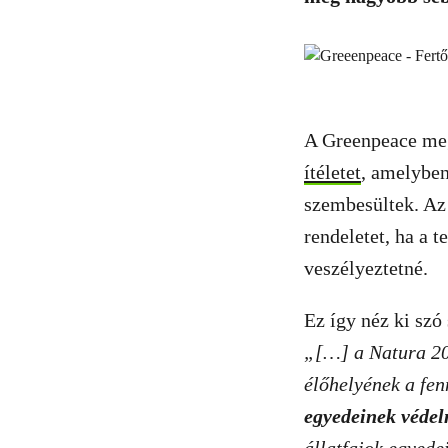
A Greenpeace megk
ítéletet
, amelyben
szembesültek. Az 
rendeletet, ha a 
veszélyeztetné.
Ez így néz ki szó 
„[…] a Natura 200
élőhelyének a fen
egyedeinek védel