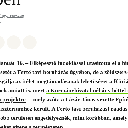
agyarország
6.
t: Whatsapp
tás itt: Facebook
Megosztás itt: Twitter
Megosztás itt: Email
Share on Bluesky
anuár 16. – Elképesztő indoklással utasította el a bí
etét a Fertő tavi beruházás ügyében, de a zöldszerv
sgálja az ítélet megtámadásának lehetőségét a Kúriá
nek amiatt is, mert
a Kormányhivatal néhány héttel e
a projektre
, mely azóta a Lázár János vezette Építé
sztériumhoz került. A Fertő tavi beruházást ráadás
obb területen engedélyeznék, mint korábban, amely
ket ejtene a természeten.