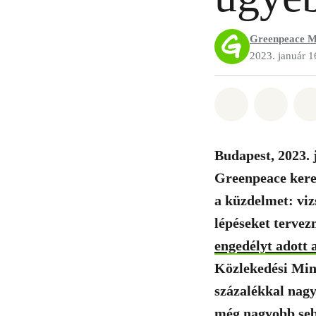
Greenpeace M
2023. január 1
Megosztás it
Megosz
Budapest, 2023. j
Greenpeace keres
a küzdelmet: viz
lépéseket tervez
engedélyt adott 
Közlekedési Mini
százalékkal nagy
még nagyobb sebe