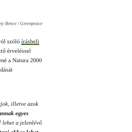
ny Bence / Greenpeace
ról szóló
írásbeli
tő érveléssel
tené a Natura 2000
adását
ok, illetve azok
 annak egyes
 lehet a jelenlévő