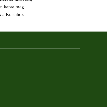
jén kapta meg
ák a Kúriához