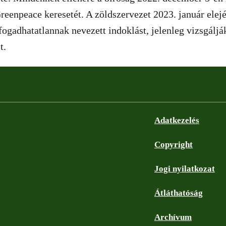
 Greenpeace keresetét. A zöldszervezet 2023. január ele
elfogadhatatlannak nevezett indoklást, jelenleg vizsgálj
t.
Adatkezelés
Copyright
Jogi nyilatkozat
Átláthatóság
Archívum