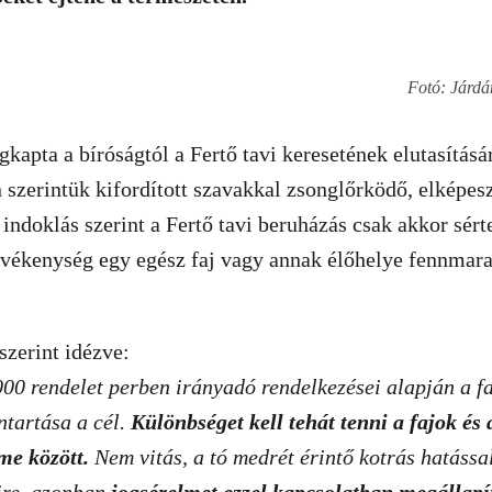
Fotó: Járdá
apta a bíróságtól a Fertő tavi keresetének elutasításá
 szerintük kifordított szavakkal zsonglőrködő, elképesz
indoklás szerint a Fertő tavi beruházás csak akkor sér
tevékenység egy egész faj vagy annak élőhelye fennmar
szerint idézve:
0 rendelet perben irányadó rendelkezései alapján a faj
ntartása a cél.
Különbséget kell tehát tenni a fajok és
me között.
Nem vitás, a tó medrét érintő kotrás hatással