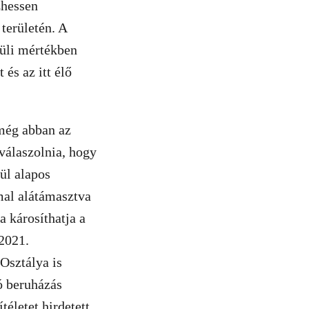
zhessen
 területén. A
vüli mértékben
és az itt élő
 még abban az
gválaszolnia, hogy
vül alapos
mal alátámasztva
a károsíthatja a
.2021.
sztálya is
ó beruházás
életet hirdetett,