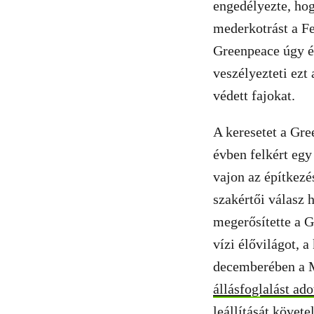
engedélyezte, ho
mederkotrást a Fe
Greenpeace úgy ér
veszélyezteti ezt
védett fajokat.
A keresetet a Gre
évben felkért egy
vajon az építkezé
szakértői válasz 
megerősítette a G
vízi élővilágot, a
decemberében a 
állásfoglalást ado
leállítását követe