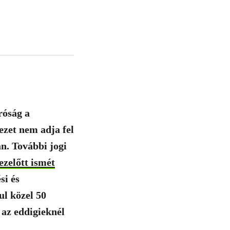
róság a
ezet nem adja fel
n. További jogi
zelőtt ismét
si és
ul közel 50
 az eddigieknél