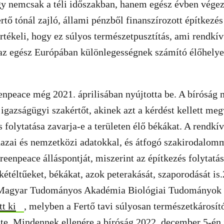
gy nemcsak a téli időszakban, hanem egész évben vége
rtő tónál zajló, állami pénzből finanszírozott építkezés
tékeli, hogy ez súlyos természetpusztítás, ami rendkí
 az egész Európában különlegességnek számító élőhelyet 
enpeace még 2021. áprilisában nyújtotta be. A bíróság
 igazságügyi szakértőt, akinek azt a kérdést kellett me
s folytatása zavarja-e a területen élő békákat. A rendkí
hazai és nemzetközi adatokkal, és átfogó szakirodalom
reenpeace álláspontját, miszerint az építkezés folytatás
 kétéltűeket, békákat, azok peterakását, szaporodását is
Magyar Tudományos Akadémia Biológiai Tudományok O
tt ki
, melyben a Fertő tavi súlyosan természetkárosít
lte. Mindennek ellenére a bíróság 2022. december 5-én ít