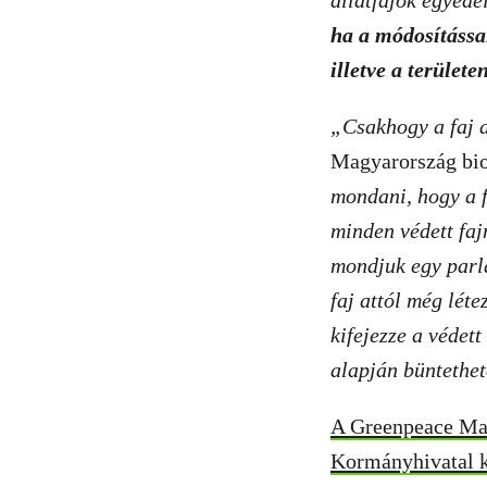
állatfajok egyede
ha a módosítással
illetve a területe
„
Csakhogy a faj 
Magyarország bio
mondani, hogy a f
minden védett faj
mondjuk egy parla
faj attól még lét
kifejezze a védett
alapján büntethe
A Greenpeace Mag
Kormányhivatal k