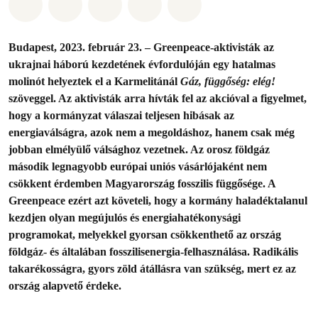
Megosztás itt: Whatsapp
Megosztás itt: Facebook
Megosztás itt: Twitter
Megosztás itt: Email
Share on Bluesky
Budapest, 2023. február 23. – Greenpeace-aktivisták az
ukrajnai háború kezdetének évfordulóján egy hatalmas
molinót helyeztek el a Karmelitánál
Gáz, függőség: elég!
szöveggel. Az aktivisták arra hívták fel az akcióval a figyelmet,
hogy a kormányzat válaszai teljesen hibásak az
energiaválságra, azok nem a megoldáshoz, hanem csak még
jobban elmélyülő válsághoz vezetnek. Az orosz földgáz
második legnagyobb európai uniós vásárlójaként nem
csökkent érdemben Magyarország fosszilis függősége. A
Greenpeace ezért azt követeli, hogy a kormány haladéktalanul
kezdjen olyan megújulós és energiahatékonysági
programokat, melyekkel gyorsan csökkenthető az ország
földgáz- és általában fosszilisenergia-felhasználása. Radikális
takarékosságra, gyors zöld átállásra van szükség, mert ez az
ország alapvető érdeke.