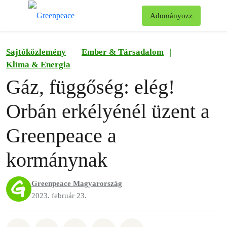
Ke
Adományozz
Menü
Sajtóközlemény
Ember & Társadalom
|
Klíma & Energia
Gáz, függőség: elég!
Orbán erkélyénél üzent a
Greenpeace a
kormánynak
Greenpeace Magyarország
2023. február 23.