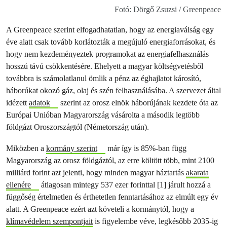
Fotó: Dörgő Zsuzsi / Greenpeace
A Greenpeace szerint elfogadhatatlan, hogy az energiaválság egy
éve alatt csak tovább korlátozták a megújuló energiaforrásokat, és
hogy nem kezdeményeztek programokat az energiafelhasználás
hosszú távú csökkentésére. Ehelyett a magyar költségvetésből
továbbra is számolatlanul ömlik a pénz az éghajlatot károsító,
háborúkat okozó gáz, olaj és szén felhasználásába. A szervezet által
idézett
adatok
szerint az orosz elnök háborújának kezdete óta az
Európai Unióban Magyarország vásárolta a második legtöbb
földgázt Oroszországtól (Németország után).
Miközben a
kormány szerint
már így is 85%-ban függ
Magyarország az orosz földgáztól, az erre költött több, mint 2100
milliárd forint azt jelenti, hogy minden magyar háztartás
akarata
ellenére
átlagosan mintegy 537 ezer forinttal [1] járult hozzá a
függőség értelmetlen és érthetetlen fenntartásához az elmúlt egy év
alatt. A Greenpeace ezért azt követeli a kormánytól, hogy a
klímavédelem szempontjait
is figyelembe véve, legkésőbb 2035-ig