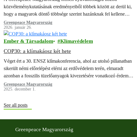
közvéleménykutatásának eredményeiből többek között az derül ki,
hogy a magyarok döntő többsége szerint hazánknak fel kellene
hagynia az orosz energia importjával.
Greenpeace Magyarország
2026. január 26.
Ember & Társadalom
Klímavédelem
COP30: a klímakáosz két hete
Véget ért a 30. ENSZ klímakonferencia, ahol az utolsó pillanatban
sikerült némi előrelépést elérni az erdővédelem terén, elmaradt
azonban a fosszilis tüzelőanyagok kivezetésére vonatkozó érdemi
megállapodás.
Greenpeace Magyarország
2025. december 1.
See all posts
Greenpeace Magyarország