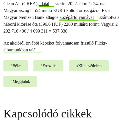
Clean Air (CREA)
adatai
szerint 2022. február 24. óta
Magyarország 5 554 millió EUR-t költött orosz gázra. Ez a
Magyar Nemzeti Bank átlagos
középárfolyamával
számolva a
háború kitörése óta (396,6 HUF) 2200 milliárd forint. Vagyis: 2
202 716 400 / 4 099 311 = 537 338
Az akcióról további képeket folyamatosan frissülő
Flickr-
albumunkban talál
.
#
Béke
#
Fosszilis
#
Klímavédelem
#
Megújulók
Kapcsolódó cikkek