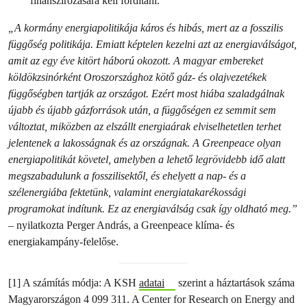
finanszírozására kell fordítani.
„A kormány energiapolitikája káros és hibás, mert az a fosszilis
függőség politikája. Emiatt képtelen kezelni azt az energiaválságot,
amit az egy éve kitört háború okozott. A magyar embereket
köldökzsinórként Oroszországhoz kötő gáz- és olajvezetékek
függőségben tartják az országot. Ezért most hiába szaladgálnak
újabb és újabb gázforrások után, a függőségen ez semmit sem
változtat, miközben az elszállt energiaárak elviselhetetlen terhet
jelentenek a lakosságnak és az országnak. A Greenpeace olyan
energiapolitikát követel, amelyben a lehető legrövidebb idő alatt
megszabadulunk a fosszilisektől, és ehelyett a nap- és a
szélenergiába fektetünk, valamint energiatakarékossági
programokat indítunk. Ez az energiaválság csak így oldható meg.”
– nyilatkozta Perger András, a Greenpeace klíma- és
energiakampány-felelőse.
[1] A számítás módja: A KSH
adatai
szerint a háztartások száma
Magyarországon 4 099 311. A Center for Research on Energy and