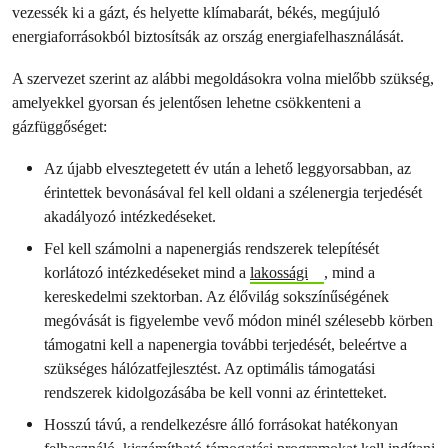
vezessék ki a gázt, és helyette klímabarát, békés, megújuló
energiaforrásokból biztosítsák az ország energiafelhasználását.
A szervezet szerint az alábbi megoldásokra volna mielőbb szükség,
amelyekkel gyorsan és jelentősen lehetne csökkenteni a
gázfüggőséget:
Az újabb elvesztegetett év után a lehető leggyorsabban, az
érintettek bevonásával fel kell oldani a szélenergia terjedését
akadályozó intézkedéseket.
Fel kell számolni a napenergiás rendszerek telepítését
korlátozó intézkedéseket mind a
lakossági
, mind a
kereskedelmi szektorban. Az élővilág sokszínűségének
megóvását is figyelembe vevő módon minél szélesebb körben
támogatni kell a napenergia további terjedését, beleértve a
szükséges hálózatfejlesztést. Az optimális támogatási
rendszerek kidolgozásába be kell vonni az érintetteket.
Hosszú távú, a rendelkezésre álló forrásokat hatékonyan