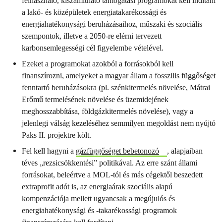
felhasználó, kiszámítható támogatási programokat kell indítani
a lakó- és középületek energiatakarékossági és
energiahatékonysági beruházásaihoz, műszaki és szociális
szempontok, illetve a 2050-re elérni tervezett
karbonsemlegességi cél figyelembe vételével.
Ezeket a programokat azokból a forrásokból kell
finanszírozni, amelyeket a magyar állam a fosszilis függőséget
fenntartó beruházásokra (pl. szénkitermelés növelése, Mátrai
Erőmű termelésének növelése és üzemidejének
meghosszabbítása, földgázkitermelés növelése), vagy a
jelenlegi válság kezeléséhez semmilyen megoldást nem nyújtó
Paks II. projektre költ.
Fel kell hagyni a
gázfüggőséget bebetonozó
, alapjaiban
téves „rezsicsökkentési” politikával. Az erre szánt állami
forrásokat, beleértve a MOL-tól és más cégektől beszedett
extraprofit adót is, az energiaárak szociális alapú
kompenzációja mellett ugyancsak a megújulós és
energiahatékonysági és -takarékossági programok