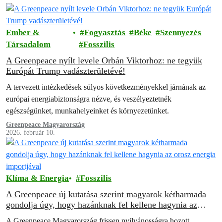
Ember &
Fogyasztás
Béke
Szennyezés
Társadalom
Fosszilis
A Greenpeace nyílt levele Orbán Viktorhoz: ne tegyük
Európát Trump vadászterületévé!
A tervezett intézkedések súlyos következményekkel járnának az
európai energiabiztonságra nézve, és veszélyeztetnék
egészségünket, munkahelyeinket és környezetünket.
Greenpeace Magyarország
2026. február 10.
Klíma & Energia
Fosszilis
A Greenpeace új kutatása szerint magyarok kétharmada
gondolja úgy, hogy hazánknak fel kellene hagynia az
orosz energia importjával
A Greenpeace Magyarország frissen nyilvánosságra hozott