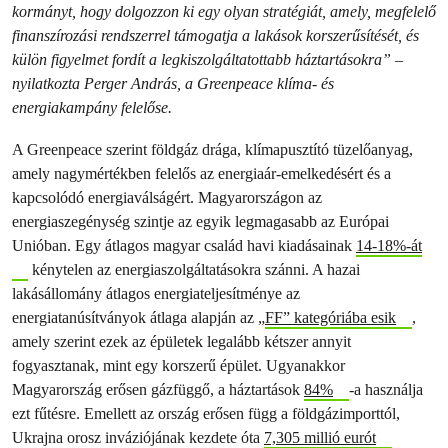
kormányt, hogy dolgozzon ki egy olyan stratégiát, amely, megfelelő
finanszírozási rendszerrel támogatja a lakások korszerűsítését, és
külön figyelmet fordít a legkiszolgáltatottabb háztartásokra” –
nyilatkozta Perger András, a Greenpeace klíma- és
energiakampány felelőse.
A Greenpeace szerint földgáz drága, klímapusztító tüzelőanyag,
amely nagymértékben felelős az energiaár-emelkedésért és a
kapcsolódó energiaválságért. Magyarországon az
energiaszegénység szintje az egyik legmagasabb az Európai
Unióban. Egy átlagos magyar család havi kiadásainak
14-18%-át
kénytelen az energiaszolgáltatásokra szánni. A hazai
lakásállomány átlagos energiateljesítménye az
energiatanúsítványok átlaga alapján az „
FF” kategóriába esik
,
amely szerint ezek az épületek legalább kétszer annyit
fogyasztanak, mint egy korszerű épület. Ugyanakkor
Magyarország erősen gázfüggő, a háztartások
84%
-a használja
ezt fűtésre. Emellett az ország erősen függ a földgázimporttól,
Ukrajna orosz inváziójának kezdete óta
7,305 millió eurót