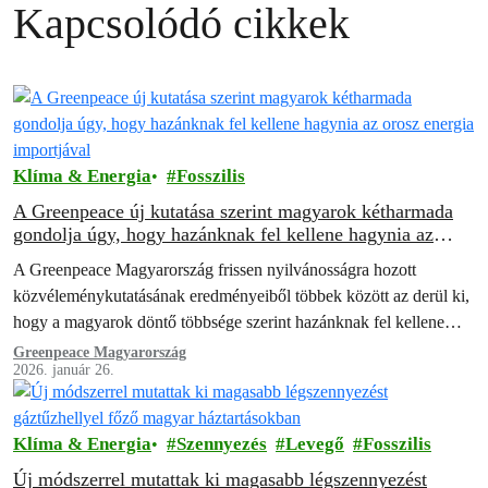
Kapcsolódó cikkek
Klíma & Energia
Fosszilis
A Greenpeace új kutatása szerint magyarok kétharmada
gondolja úgy, hogy hazánknak fel kellene hagynia az
orosz energia importjával
A Greenpeace Magyarország frissen nyilvánosságra hozott
közvéleménykutatásának eredményeiből többek között az derül ki,
hogy a magyarok döntő többsége szerint hazánknak fel kellene
hagynia az orosz energia importjával.
Greenpeace Magyarország
2026. január 26.
Klíma & Energia
Szennyezés
Levegő
Fosszilis
Új módszerrel mutattak ki magasabb légszennyezést