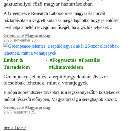
gáztűzhellyel főző magyar háztartásokban
A Greenpeace Research Laboratories magyar és horvát
háztartásokban végzett kutatása megállapította, hogy jelentősen
javíthatja a beltéri levegő minőségét, ha a gáztűzhelyeket
elektromos készülékekkel váltják fel.
Greenpeace Magyarország
2025. november 20.
Ember &
Fogyasztás
Fosszilis
Társadalom
Klímavédelem
Greenpeace-jelentés: a repülőjegyek akár 26-szor
olcsóbbak lehetnek, mint a vonatjegyek
Európa adórendszere továbbra is a legszennyezőbb közlekedési
módot részesíti előnyben, Magyarország a sereghajtók között.
Greenpeace Magyarország
2025. augusztus 25.
See all posts