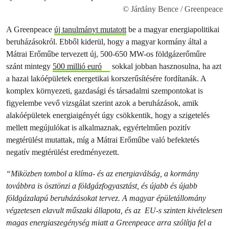
© Járdány Bence / Greenpeace
A Greenpeace
új tanulmányt mutatott
be a magyar energiapolitikai
beruházásokról. Ebből kiderül, hogy a magyar kormány által a
Mátrai Erőműbe tervezett új, 500-650 MW-os földgázerőműre
szánt mintegy
500 millió euró
sokkal jobban hasznosulna, ha azt
a hazai lakóépületek energetikai korszerűsítésére fordítanák. A
komplex környezeti, gazdasági és társadalmi szempontokat is
figyelembe vevő vizsgálat szerint azok a beruházások, amik
alakóépületek energiaigényét úgy csökkentik, hogy a szigetelés
mellett megújulókat is alkalmaznak, egyértelműen pozitív
megtérülést mutattak, míg a Mátrai Erőműbe való befektetés
negatív megtérülést eredményezett.
“Miközben tombol a klíma- és az energiaválság, a kormány
továbbra is ösztönzi a földgázfogyasztást, és újabb és újabb
földgázalapú beruházásokat tervez. A magyar épületállomány
végzetesen elavult műszaki állapota, és az EU-s szinten kivételesen
magas energiaszegénység miatt a Greenpeace arra szólítja fel a