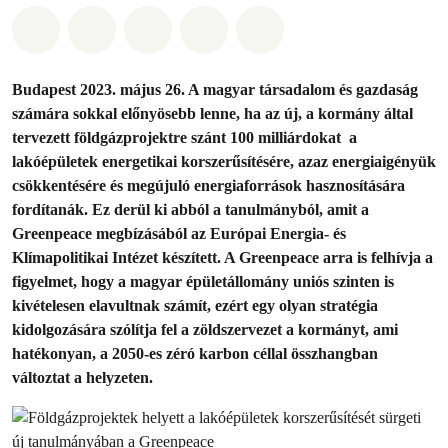
Megosztás itt: Whatsapp
Megosztás itt: Facebook
Megosztás itt: Twitter
Megosztás itt: Email
Share on Bluesky
Budapest 2023. május 26. A magyar társadalom és gazdaság
számára sokkal előnyösebb lenne, ha az új, a kormány által
tervezett földgázprojektre szánt 100 milliárdokat a
lakóépületek energetikai korszerűsítésére, azaz energiaigényük
csökkentésére és megújuló energiaforrások hasznosítására
fordítanák. Ez derül ki abból a tanulmányból, amit a
Greenpeace megbízásából az Európai Energia- és
Klímapolitikai Intézet készített. A Greenpeace arra is felhívja a
figyelmet, hogy a magyar épületállomány uniós szinten is
kivételesen elavultnak számít, ezért egy olyan stratégia
kidolgozására szólítja fel a zöldszervezet a kormányt, ami
hatékonyan, a 2050-es zéró karbon céllal összhangban
változtat a helyzeten.