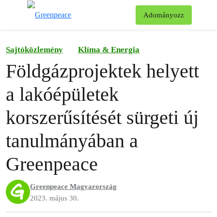
Ke
Adományozz
Menü
Sajtóközlemény
Klíma & Energia
Földgázprojektek helyett
a lakóépületek
korszerűsítését sürgeti új
tanulmányában a
Greenpeace
Greenpeace Magyarország
2023. május 30.