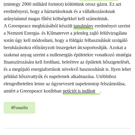
(mintegy 2900 milliárd forintot) költöttünk orosz gázra. Ez azt
eredményezi, hogy a háztartásoknak és a vállalkozásoknak
aránytalanul magas fűtési költségekkel kell számolniuk.
A Greenpeace megbízásából készült
tanulmány
eredményei szerint
a Nemzeti Energia- és Klímatervet a jelenleg zajló felülvizsgálata
során úgy kell módosítani, hogy a földgáz felhasználását szolgáló
beruházásokra előirányzott összegeket átcsoportosítják. Azokat a
szakmai anyag szerint a nullenergiás épületekre vonatkozó stratégia
finanszírozására kell fordítani, beleértve az épületek hőszigetelését,
és a megújuló energiaforrások növekvő hasznosítását is. Ilyen lehet
például hőszivattyúk és napelemek alkalmazása. Utóbbihoz
elengedhetetlen lenne az úgynevezett napelemstop felszámolása,
amiért a Greenpeace korábban
petíciót is indított
.
#
Fosszilis