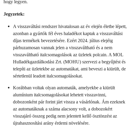
hogy legyen.
Jegyzetek:
A visszaváltási rendszer hivatalosan az év elején életbe lépett,
azonban a gyártók fél éves haladékot kaptak a visszaváltási
díjas termékek bevezetésére. Ezért 2024. július elejéig
párhuzamosan vannak jelen a visszaváltható és a nem
visszaváltható italcsomagolások az üzletek polcain. A MOL
Hulladékgazdálkodási Zrt. (MOHU) szervezi a begyűjtést és
telepíti az üzletekbe az automatákat, ami beveszi a kiürült, de
sértetlenül leadott italcsomagolásokat.
Korábban voltak olyan automaták, amelyekbe a kiürült
alumínium italcsomagolásokat lehetett visszavinni,
dobozonként pár forint járt vissza a vásárlónak. Ám ezeknek
az automatáknak a száma alacsony volt, a dobozokért
visszajáró összeg pedig nem jelentett kellő ösztönzést az
újrahasznosítási arány érdemi növelésére.