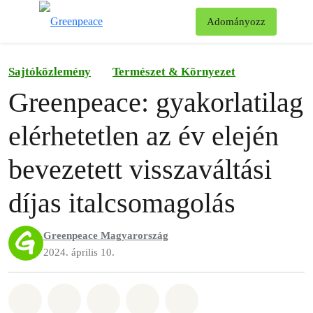
Ke
Adományozz
Menü
Sajtóközlemény
Természet & Környezet
Greenpeace: gyakorlatilag
elérhetetlen az év elején
bevezetett visszaváltási
díjas italcsomagolás
Greenpeace Magyarország
2024. április 10.
Megosztás itt: Whatsapp
Megosztás itt: Facebook
Megosztás itt: Twitter
Megosztás itt: Email
Share on Bluesky