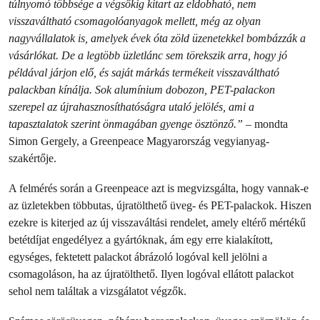
túlnyomó többsége a végsőkig kitart az eldobható, nem
visszaváltható csomagolóanyagok mellett, még az olyan
nagyvállalatok is, amelyek évek óta zöld üzenetekkel bombázzák a
vásárlókat. De a legtöbb üzletlánc sem törekszik arra, hogy jó
példával járjon elő, és saját márkás termékeit visszaváltható
palackban kínálja. Sok alumínium dobozon, PET-palackon
szerepel az újrahasznosíthatóságra utaló jelölés, ami a
tapasztalatok szerint önmagában gyenge ösztönző.”
– mondta
Simon Gergely, a Greenpeace Magyarország vegyianyag-
szakértője.
A felmérés során a Greenpeace azt is megvizsgálta, hogy vannak-e
az üzletekben többutas, újratölthető üveg- és PET-palackok. Hiszen
ezekre is kiterjed az új visszaváltási rendelet, amely eltérő mértékű
betétdíjat engedélyez a gyártóknak, ám egy erre kialakított,
egységes, fektetett palackot ábrázoló logóval kell jelölni a
csomagoláson, ha az újratölthető. Ilyen logóval ellátott palackot
sehol nem találtak a vizsgálatot végzők.