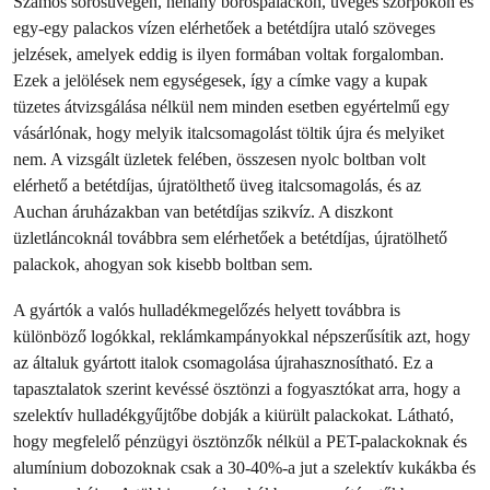
Számos sörösüvegen, néhány borospalackon, üveges szörpökön és
egy-egy palackos vízen elérhetőek a betétdíjra utaló szöveges
jelzések, amelyek eddig is ilyen formában voltak forgalomban.
Ezek a jelölések nem egységesek, így a címke vagy a kupak
tüzetes átvizsgálása nélkül nem minden esetben egyértelmű egy
vásárlónak, hogy melyik italcsomagolást töltik újra és melyiket
nem. A vizsgált üzletek felében, összesen nyolc boltban volt
elérhető a betétdíjas, újratölthető üveg italcsomagolás, és az
Auchan áruházakban van betétdíjas szikvíz. A diszkont
üzletláncoknál továbbra sem elérhetőek a betétdíjas, újratölhető
palackok, ahogyan sok kisebb boltban sem.
A gyártók a valós hulladékmegelőzés helyett továbbra is
különböző logókkal, reklámkampányokkal népszerűsítik azt, hogy
az általuk gyártott italok csomagolása újrahasznosítható. Ez a
tapasztalatok szerint kevéssé ösztönzi a fogyasztókat arra, hogy a
szelektív hulladékgyűjtőbe dobják a kiürült palackokat. Látható,
hogy megfelelő pénzügyi ösztönzők nélkül a PET-palackoknak és
alumínium dobozoknak csak a 30-40%-a jut a szelektív kukákba és