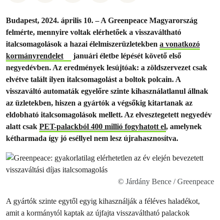
Budapest, 2024. április 10. – A Greenpeace Magyarország
felmérte, mennyire voltak elérhetőek a visszaváltható
italcsomagolások a hazai élelmiszerüzletekben
a vonatkozó
kormányrendelet
januári életbe lépését követő első
negyedévben. Az eredmények lesújtóak: a zöldszervezet csak
elvétve talált ilyen italcsomagolást a boltok polcain. A
visszaváltó automaták egyelőre szinte kihasználatlanul állnak
az üzletekben, hiszen a gyártók a végsőkig kitartanak az
eldobható italcsomagolások mellett. Az elvesztegetett negyedév
alatt csak
PET-palackból 400 millió fogyhatott el
, amelynek
kétharmada így jó eséllyel nem lesz újrahasznosítva.
© Járdány Bence / Greenpeace
A gyártók szinte egytől egyig kihasználják a féléves haladékot,
amit a kormánytól kaptak az újfajta visszaváltható palackok