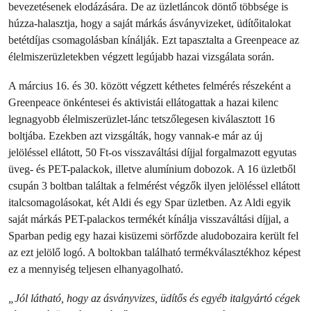
bevezetésenek elodázására. De az üzletláncok döntő többsége is
húzza-halasztja, hogy a saját márkás ásványvizeket, üdítőitalokat
betétdíjas csomagolásban kínálják. Ezt tapasztalta a Greenpeace az
élelmiszerüzletekben végzett legújabb hazai vizsgálata során.
A március 16. és 30. között végzett kéthetes felmérés részeként a
Greenpeace önkéntesei és aktivistái ellátogattak a hazai kilenc
legnagyobb élelmiszerüzlet-lánc tetszőlegesen kiválasztott 16
boltjába. Ezekben azt vizsgálták, hogy vannak-e már az új
jelöléssel ellátott, 50 Ft-os visszaváltási díjjal forgalmazott egyutas
üveg- és PET-palackok, illetve alumínium dobozok. A 16 üzletből
csupán 3 boltban találtak a felmérést végzők ilyen jelöléssel ellátott
italcsomagolásokat, két Aldi és egy Spar üzletben. Az Aldi egyik
saját márkás PET-palackos termékét kínálja visszaváltási díjjal, a
Sparban pedig egy hazai kisüzemi sörfőzde aludobozaira került fel
az ezt jelölő logó. A boltokban található termékválasztékhoz képest
ez a mennyiség teljesen elhanyagolható.
„
Jól látható, hogy az ásványvizes, üdítős és egyéb italgyártó cégek