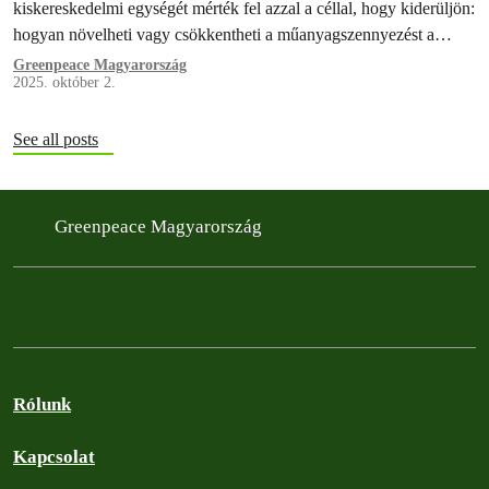
kiskereskedelmi egységét mérték fel azzal a céllal, hogy kiderüljön:
hogyan növelheti vagy csökkentheti a műanyagszennyezést a
szupermarketek üzleti tevékenysége.
Greenpeace Magyarország
2025. október 2.
See all posts
Greenpeace Magyarország
Rólunk
Kapcsolat