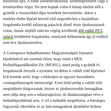
hasznosul újra. A többi szemétlerakókban, szemétégetőkben vagy a
természetben végzi. Ha nem kaptak volna 6 hónap türelmi időt a
gyártók a visszaváltási díjas termékek bevezetésére, akkor a
rendelet életbe lépését követő első negyedévben a hazánkban
forgalomba kerülő műanyag palackok döntő része újrahasznosult
volna. Január elejétől március végéig körülbelül
400 millió PET-
palack
kerülhetett forgalomba, amelynek kétharmada így jó eséllyel
nem lesz újrahasznosítva.
A Greenpeace hulladékmentes Magyarországért folytatott
küzdelmével azt szeretné elérni, hogy mind a MOL
Hulladékgazdálkodási Zrt. (MOHU), mind pedig a gyártók és
forgalmazók érezzék a nyomást: továbbra is valódi zöld lépéseket
kell tenniük azért, hogy csökkenjen az egyszer használatos
csomagolóanyagok mennyisége. Ezen belül pedig a valódi zöld
megoldásért dolgozzanak, hiszen az újrahasznosítás önmagában
nem oldja meg sem a műanyagkrízist, de általánosságban véve a
hulladékproblémát sem. A cél a hulladék megelőzése, a felesleges
fogyasztás elkerülése és az italcsomagolások újratöltése kellene