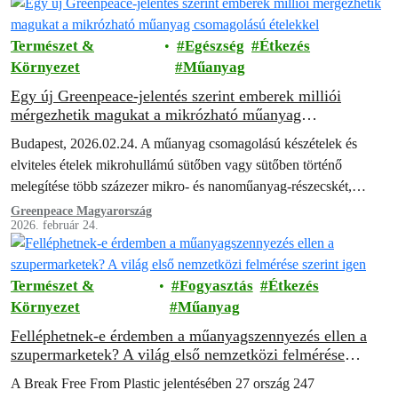
Természet &
Egészség
Étkezés
Környezet
Műanyag
Egy új Greenpeace-jelentés szerint emberek milliói
mérgezhetik magukat a mikrózható műanyag
csomagolású ételekkel
Budapest, 2026.02.24. A műanyag csomagolású készételek és
elviteles ételek mikrohullámú sütőben vagy sütőben történő
melegítése több százezer mikro- és nanoműanyag-részecskét,
valamint mérgező vegyi anyagok „koktélját” juttathatja közvetlenül
Greenpeace Magyarország
2026. február 24.
az ételbe –…
Természet &
Fogyasztás
Étkezés
Környezet
Műanyag
Felléphetnek-e érdemben a műanyagszennyezés ellen a
szupermarketek? A világ első nemzetközi felmérése
szerint igen
A Break Free From Plastic jelentésében 27 ország 247