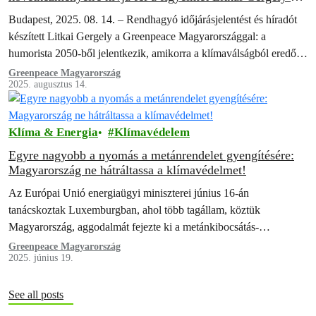
a Greenpeace közös híradója
Budapest, 2025. 08. 14. – Rendhagyó időjárásjelentést és híradót
készített Litkai Gergely a Greenpeace Magyarországgal: a
humorista 2050-ből jelentkezik, amikorra a klímaválságból eredő
felmelegedés és vízhiány már drámaian átalakította a…
Greenpeace Magyarország
2025. augusztus 14.
Klíma & Energia
Klímavédelem
Egyre nagyobb a nyomás a metánrendelet gyengítésére:
Magyarország ne hátráltassa a klímavédelmet!
Az Európai Unió energiaügyi miniszterei június 16-án
tanácskoztak Luxemburgban, ahol több tagállam, köztük
Magyarország, aggodalmát fejezte ki a metánkibocsátás-
csökkentésről szóló új EU-s rendelet (2024/1787) végrehajtásával
Greenpeace Magyarország
2025. június 19.
kapcsolatban. A Románia által vezetett,…
See all posts