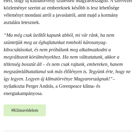
eléri, hogy új klímatörvény szülessen Magyarországon. A szervezet
közleménye szerint az embereknek később is lesz lehetősége
véleményt mondani arról a javaslatról, amit majd a kormány
asztalára letesznek.
“Ma még csak ízelítőt kapunk abból, mi vár ránk, ha nem
szüntetjük meg az éghajlatunkat romboló károsanyag-
kibocsátásokat, és nem próbálunk meg alkalmazkodni a
megváltozott körülményekhez. Ha nem változtatunk, akkor a
tétlenség bosszút áll – és nem csak rajtunk, embereken, hanem
megszámlálhatatlanul sok más élőlényen is. Tegyünk érte, hogy ne
így legyen. Legyen új klímatörvénye Magyarországnak!”
–
nyilatkozta Perger András, a Greenpeace klíma- és
energiakampányosa.
#
Klímavédelem