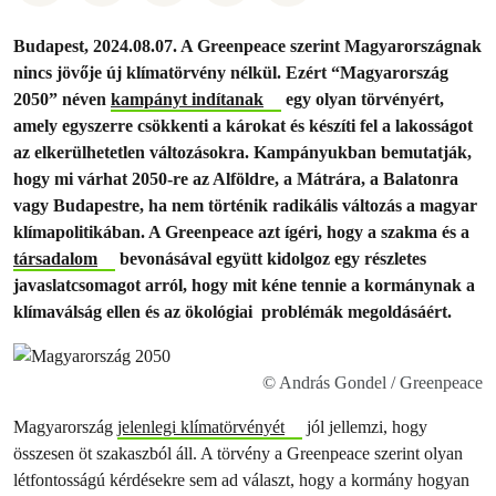
Budapest, 2024.08.07. A Greenpeace szerint Magyarországnak
nincs jövője új klímatörvény nélkül. Ezért “Magyarország
2050” néven
kampányt indítanak
egy olyan törvényért,
amely egyszerre csökkenti a károkat és készíti fel a lakosságot
az elkerülhetetlen változásokra. Kampányukban bemutatják,
hogy mi várhat 2050-re az Alföldre, a Mátrára, a Balatonra
vagy Budapestre, ha nem történik radikális változás a magyar
klímapolitikában. A Greenpeace azt ígéri, hogy a szakma és a
társadalom
bevonásával együtt kidolgoz egy részletes
javaslatcsomagot arról, hogy mit kéne tennie a kormánynak a
klímaválság ellen és az ökológiai problémák megoldásáért.
© András Gondel / Greenpeace
Magyarország
jelenlegi klímatörvényét
jól jellemzi, hogy
összesen öt szakaszból áll. A törvény a Greenpeace szerint olyan
létfontosságú kérdésekre sem ad választ, hogy a kormány hogyan