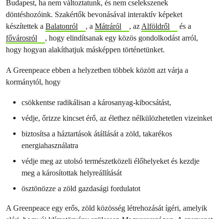
Budapest, ha nem változtatunk, és nem cselekszenek
döntéshozóink. Szakértők bevonásával interaktív képeket
készítettek a
Balatonról
, a
Mátráról
, az
Alföldről
és a
fővárosról
, hogy elindítsanak egy közös gondolkodást arról,
hogy hogyan alakíthatjuk másképpen történetünket.
A Greenpeace ebben a helyzetben többek között azt várja a
kormánytól, hogy
csökkentse radikálisan a károsanyag-kibocsátást,
védje, őrizze kincset érő, az élethez nélkülözhetetlen vizeinket
biztosítsa a háztartások átállását a zöld, takarékos
energiahasználatra
védje meg az utolsó természetközeli élőhelyeket és kezdje
meg a károsítottak helyreállítását
ösztönözze a zöld gazdasági fordulatot
A Greenpeace egy erős, zöld közösség létrehozását ígéri, amelyik