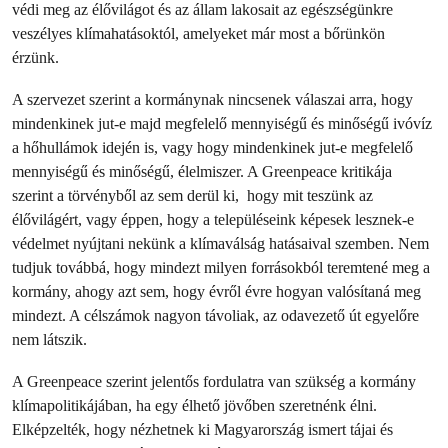
védi meg az élővilágot és az állam lakosait az egészségünkre
veszélyes klímahatásoktól, amelyeket már most a bőrünkön
érzünk.
A szervezet szerint a kormánynak nincsenek válaszai arra, hogy
mindenkinek jut-e majd megfelelő mennyiségű és minőségű ivóvíz
a hőhullámok idején is, vagy hogy mindenkinek jut-e megfelelő
mennyiségű és minőségű, élelmiszer. A Greenpeace kritikája
szerint a törvényből az sem derül ki, hogy mit teszünk az
élővilágért, vagy éppen, hogy a településeink képesek lesznek-e
védelmet nyújtani nekünk a klímaválság hatásaival szemben. Nem
tudjuk továbbá, hogy mindezt milyen forrásokból teremtené meg a
kormány, ahogy azt sem, hogy évről évre hogyan valósítaná meg
mindezt. A célszámok nagyon távoliak, az odavezető út egyelőre
nem látszik.
A Greenpeace szerint jelentős fordulatra van szükség a kormány
klímapolitikájában, ha egy élhető jövőben szeretnénk élni.
Elképzelték, hogy nézhetnek ki Magyarország ismert tájai és