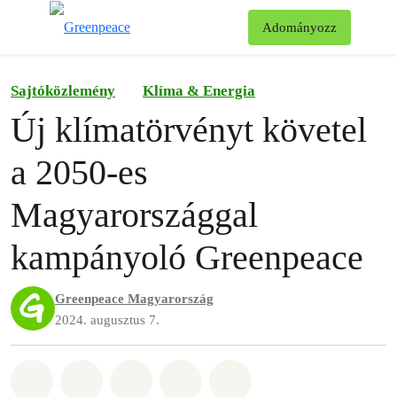
Ke
Adományozz
Menü
Sajtóközlemény
Klíma & Energia
Új klímatörvényt követel
a 2050-es
Magyarországgal
kampányoló Greenpeace
Greenpeace Magyarország
2024. augusztus 7.
Megosztás itt: Whatsapp
Megosztás itt: Facebook
Megosztás itt: Twitter
Megosztás itt: Email
Share on Bluesky