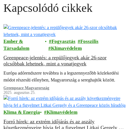
Kapcsolódó cikkek
Ember &
Fogyasztás
Fosszilis
Társadalom
Klímavédelem
Greenpeace-jelentés: a repülőjegyek akár 26-szor
olcsóbbak lehetnek, mint a vonatjegyek
Európa adórendszere továbbra is a legszennyezőbb közlekedési
módot részesíti előnyben, Magyarország a sereghajtók között.
Greenpeace Magyarország
2025. augusztus 25.
Klíma & Energia
Klímavédelem
Forró hírek: az extrém időjárás és az aszály
következményeire hívja fel a figyelmet Litkai Gergely és