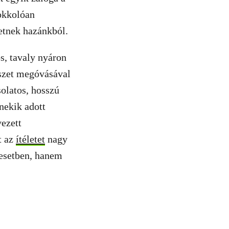
okkolóan
hetnek hazánkból.
os, tavaly nyáron
észet megóvásával
olatos, hosszú
 nekik adott
vezett
t az
ítéletet
nagy
 esetben, hanem