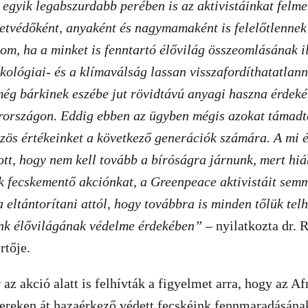
egyik legabszurdabb perében is az aktivistáinkat felmen
zetvédőként, anyaként és nagymamaként is felelőtlennek
tom, ha a minket is fenntartó élővilág összeomlásának i
kológiai- és a klímaválság lassan visszafordíthatatlann
ég bárkinek eszébe jut rövidtávú anyagi haszna érdeké
rországon. Eddig ebben az ügyben mégis azokat támadt
zös értékeinket a következő generációk számára. A mi 
ott, hogy nem kell tovább a bíróságra járnunk, mert hiá
 fecskementő akciónkat, a Greenpeace aktivistáit semm
a eltántorítani attól, hogy továbbra is minden tőlük te
ánk élővilágának védelme érdekében”
– nyilatkozta dr. R
rtője.
az akció alatt is felhívták a figyelmet arra, hogy az Af
ereken át hazaérkező védett fecskéink fennmaradásána