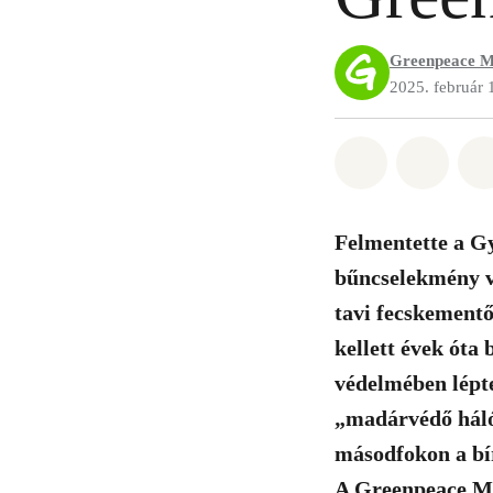
Greenpeace M
2025. február 
Megosztás it
Megosz
Felmentette a Gy
bűncselekmény vá
tavi fecskementő
kellett évek óta
védelmében lépte
„madárvédő hálót
másodfokon a bír
A Greenpeace Ma