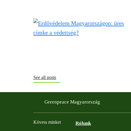
See all posts
Greenpeace Magyarország
Kövess minket
Rólunk