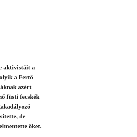
aktivistáit a
olyik a Fertő
táknak azért
nő füsti fecskék
egakadályozó
ítette, de
elmentette őket.