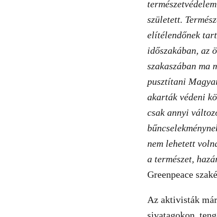
természetvédelem 
született. Termés
elítélendőnek tar
időszakában, az ö
szakaszában ma m
pusztítani Magya
akarták védeni kö
csak annyi változ
bűncselekménynek
nem lehetett voln
a természet, haz
Greenpeace szaké
Az aktivisták már 
sivatagokon, teng