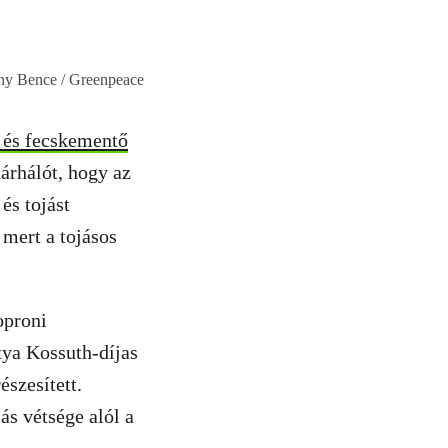
ány Bence / Greenpeace
 és fecskementő
dárhálót, hogy az
és tojást
 mert a tojásos
oproni
tya Kossuth-díjas
szesített.
s vétsége alól a