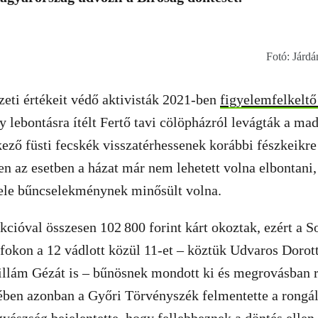
Fotó: Járd
zeti értékeit védő aktivisták 2021-ben
figyelemfelkeltő
 lebontásra ítélt Fertő tavi cölöpházról levágták a ma
ező füsti fecskék visszatérhessenek korábbi fészkeikre 
n az esetben a házat már nem lehetett volna elbontani,
tele bűncselekménynek minősült volna.
akcióval összesen 102 800 forint kárt okoztak, ezért a S
 fokon a 12 vádlott közül 11-et – köztük Udvaros Dorot
llám Gézát is – bűnösnek mondott ki és megrovásban ré
ben azonban a Győri Törvényszék felmentette a rongálá