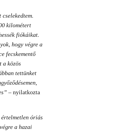
.
t cselekedtem.
00 kilométert
hessék fiókáikat.
yok, hogy végre a
ace fecskementő
t a közös
ábban tettünket
eggyőződésemen,
es”
– nyilatkozta
 értelmetlen óriás
végre a hazai