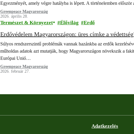
Egyezményét, amely végre hatályba is lépett. A történelemben előszö
Greenpeace Magyarország
2026. április 28.
Természet & Környezet
Élővilág
Erdő
Erdővédelem Magyarországon: üres címke a védettség
Súlyos rendszerszintű problémák vannak hazánkba az erdők kezeléséve
műholdas adatok azt mutatják, hogy Magyarországon növekszik a fakit
Európai Unió…
Greenpeace Magyarország
2026. február 27.
Adatkezelés