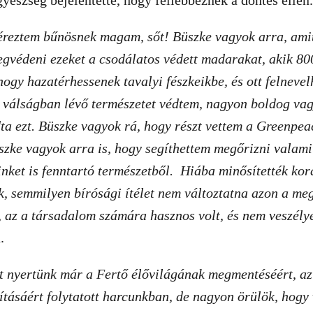
gyészség bejelentette, hogy fellebbeznek a döntés ellen
éreztem bűnösnek magam, sőt! Büszke vagyok arra, ami
védeni ezeket a csodálatos védett madarakat, akik 80
hogy hazatérhessenek tavalyi fészkeikbe, és ott felnevel
 válságban lévő természetet védtem, nagyon boldog vag
ta ezt. Büszke vagyok rá, hogy részt vettem a Greenpe
szke vagyok arra is, hogy segíthettem megőrizni valami
inket is fenntartó természetből. Hiába minősítették kor
, semmilyen bírósági ítélet nem változtatna azon a m
, az a társadalom számára hasznos volt, és nem veszély
.
t nyertünk már a Fertő élővilágának megmentéséért, az
tásáért folytatott harcunkban, de nagyon örülök, hogy 