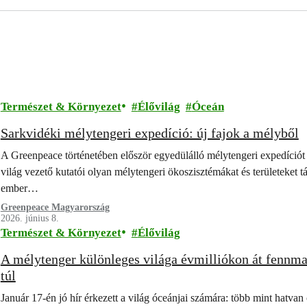
Természet & Környezet
Élővilág
Óceán
Sarkvidéki mélytengeri expedíció: új fajok a mélyből
A Greenpeace történetében először egyedülálló mélytengeri expedíciót 
világ vezető kutatói olyan mélytengeri ökoszisztémákat és területeket t
ember…
Greenpeace Magyarország
2026. június 8.
Természet & Környezet
Élővilág
A mélytenger különleges világa évmilliókon át fennma
túl
Január 17-én jó hír érkezett a világ óceánjai számára: több mint hatva