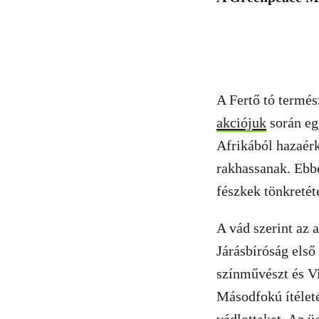
A Fertő tó termés
akciójuk
során egy
Afrikából hazaérk
rakhassanak. Ebbe
fészkek tönkreté
A vád szerint az 
Járásbíróság első
színművészt és Vi
Másodfokú ítéleté