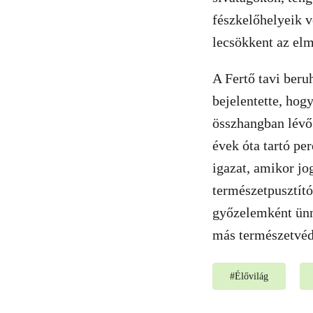
fészkelőhelyeik 
lecsökkent az elm
A Fertő tavi beru
bejelentette, hog
összhangban lévő 
évek óta tartó pe
igazat, amikor jo
természetpusztít
győzelemként ünn
más természetvéd
#
Élővilág