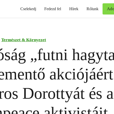
Ad
Cselekedj
Fedezd fel
Hírek
Rólunk
Természet & Környezet
óság „futni hagyt
ementő akciójáért
os Dorottyát és a
peace aktivistáit