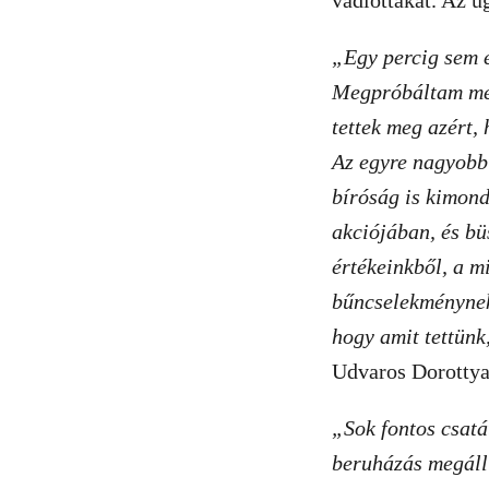
vádlottakat. Az ü
„Egy percig sem 
Megpróbáltam meg
tettek meg azért, 
Az egyre nagyobb
bíróság is kimond
akciójában, és bü
értékeinkből, a m
bűncselekménynek
hogy amit tettünk
Udvaros Dorottya
„Sok fontos csatá
beruházás megállí