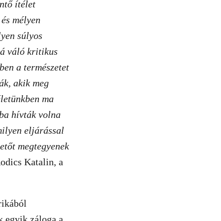
tő ítélet
 és mélyen
lyen súlyos
á váló kritikus
ben a természetet
ák, akik meg
életünkben ma
ba hívták volna
ilyen eljárással
lhetőt megtegyenek
odics Katalin, a
rikából
k egyik záloga a