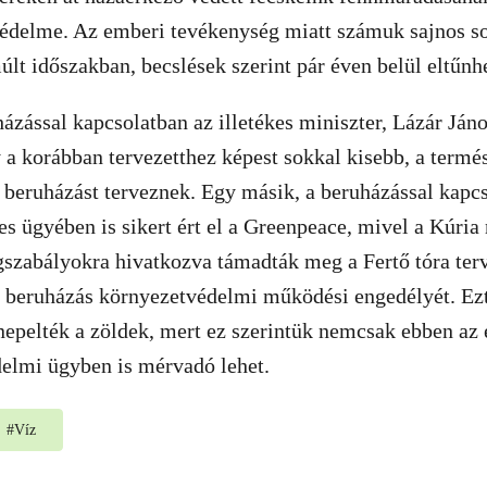
védelme. Az emberi tevékenység miatt számuk sajnos s
últ időszakban, becslések szerint pár éven belül eltűn
házással kapcsolatban az illetékes miniszter, Lázár Ján
y a korábban tervezetthez képest sokkal kisebb, a term
beruházást terveznek. Egy másik, a beruházással kapcs
res ügyében is sikert ért el a Greenpeace, mivel a Kúria
gszabályokra hivatkozva támadták meg a Fertő tóra ter
ó beruházás környezetvédelmi működési engedélyét. Ez
epelték a zöldek, mert ez szerintük nemcsak ebben az
elmi ügyben is mérvadó lehet.
#
Víz