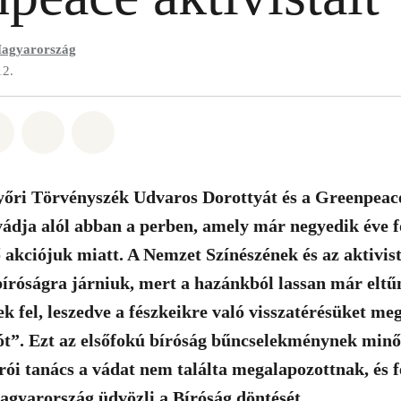
agyarország
12.
t: Whatsapp
tás itt: Facebook
Megosztás itt: Twitter
Megosztás itt: Email
Share on Bluesky
őri Törvényszék Udvaros Dorottyát és a Greenpeace 
dja alól abban a perben, amely már negyedik éve f
 akciójuk miatt. A Nemzet Színészének és az aktivis
 bíróságra járniuk, mert a hazánkból lassan már eltű
k fel, leszedve a fészkeikre való visszatérésüket m
”. Ezt az elsőfokú bíróság bűncselekménynek minős
ói tanács a vádat nem találta megalapozottnak, és f
gyarország üdvözli a Bíróság döntését.