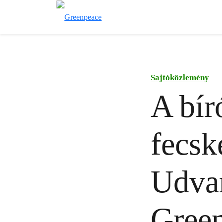
Sajtóközlemény
A bír
fecsk
Udvar
Green