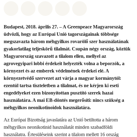
Megosztás itt: Whatsapp
Megosztás itt: Facebook
Megosztás itt: Twitter
Megosztás itt: Email
Share on Bluesky
Budapest, 2018. április 27. – A Greenpeace Magyarország
üdvözli, hogy az Európai Unió tagországainak többsége
megszavazta három méhgyilkos rovarölő szer használatának
gyakorlatilag teljeskörű tilalmát. Csupán négy ország, köztük
Magyarország szavazott a tilalom ellen, mellyel az
agrovegyipari lobbi érdekeit helyezték volna a beporzók, a
környezet és az emberek védelmének érdekei elé. A
környezetvédő szervezet azt várja a magyar kormánytól:
ezentúl tartsa tiszteletben a tilalmat, és ne kérjen ki eseti
engedélyeket ezen bizonyítottan pusztító szerek hazai
használatára. A mai EB-döntés megerősíti: nincs szükség a
méhgyilkos neonikotinoidok használatára.
Az Európai Bizottság javaslatára az Unió betiltotta a három
méhgyilkos neonikotinid használatát minden szabadföldi
használatra. Értesüléseink szerint a tilalom mellett 16 ország