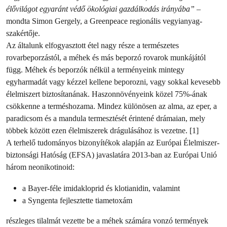
élővilágot egyaránt védő ökológiai gazdálkodás irányába”
–
mondta Simon Gergely, a Greenpeace regionális vegyianyag-
szakértője.
Az általunk elfogyasztott étel nagy része a természetes
rovarbeporzástól, a méhek és más beporzó rovarok munkájától
függ. Méhek és beporzók nélkül a terményeink mintegy
egyharmadát vagy kézzel kellene beporozni, vagy sokkal kevesebb
élelmiszert biztosítanának. Haszonnövényeink közel 75%-ának
csökkenne a terméshozama. Mindez különösen az alma, az eper, a
paradicsom és a mandula termesztését érintené drámaian, mely
többek között ezen élelmiszerek drágulásához is vezetne. [1]
A terhelő tudományos bizonyítékok alapján az Európai Élelmiszer-
biztonsági Hatóság (EFSA) javaslatára 2013-ban az Európai Unió
három neonikotinoid:
a Bayer-féle imidakloprid és klotianidin, valamint
a Syngenta fejlesztette tiametoxám
részleges tilalmát vezette be a méhek számára vonzó termények