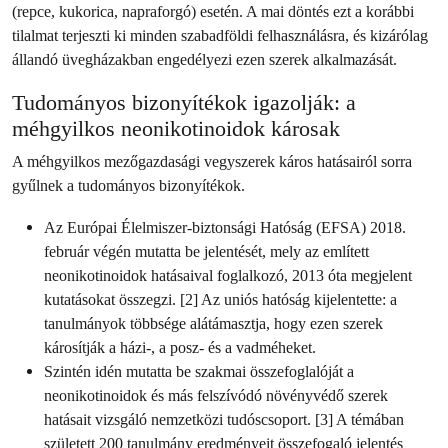
(repce, kukorica, napraforgó) esetén. A mai döntés ezt a korábbi
tilalmat terjeszti ki minden szabadföldi felhasználásra, és kizárólag
állandó üvegházakban engedélyezi ezen szerek alkalmazását.
Tudományos bizonyítékok igazolják: a
méhgyilkos neonikotinoidok károsak
A méhgyilkos mezőgazdasági vegyszerek káros hatásairól sorra
gyűlnek a tudományos bizonyítékok.
Az Európai Élelmiszer-biztonsági Hatóság (EFSA) 2018.
február végén mutatta be jelentését, mely az említett
neonikotinoidok hatásaival foglalkozó, 2013 óta megjelent
kutatásokat összegzi. [2] Az uniós hatóság kijelentette: a
tanulmányok többsége alátámasztja, hogy ezen szerek
károsítják a házi-, a posz- és a vadméheket.
Szintén idén mutatta be szakmai összefoglalóját a
neonikotinoidok és más felszívódó növényvédő szerek
hatásait vizsgáló nemzetközi tudóscsoport. [3] A témában
született 200 tanulmány eredményeit összefogaló jelentés