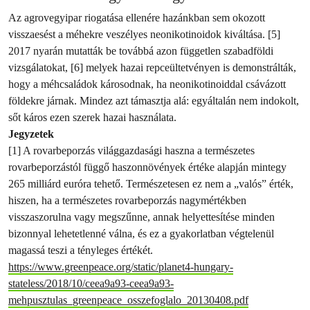
Az agrovegyipar riogatása ellenére hazánkban sem okozott
visszaesést a méhekre veszélyes neonikotinoidok kiváltása. [5]
2017 nyarán mutatták be továbbá azon független szabadföldi
vizsgálatokat, [6] melyek hazai repceültetvényen is demonstrálták,
hogy a méhcsaládok károsodnak, ha neonikotinoiddal csávázott
földekre járnak. Mindez azt támasztja alá: egyáltalán nem indokolt,
sőt káros ezen szerek hazai használata.
Jegyzetek
[1] A rovarbeporzás világgazdasági haszna a természetes
rovarbeporzástól függő haszonnövények értéke alapján mintegy
265 milliárd euróra tehető. Természetesen ez nem a „valós” érték,
hiszen, ha a természetes rovarbeporzás nagymértékben
visszaszorulna vagy megszűnne, annak helyettesítése minden
bizonnyal lehetetlenné válna, és ez a gyakorlatban végtelenül
magassá teszi a tényleges értékét.
https://www.greenpeace.org/static/planet4-hungary-
stateless/2018/10/ceea9a93-ceea9a93-
mehpusztulas_greenpeace_osszefoglalo_20130408.pdf