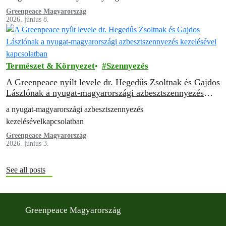
területeket tártak fel, amelyek mindezidáig rejtve voltak az
Greenpeace Magyarország
2026. június 8.
ember…
Természet & Környezet
Szennyezés
A Greenpeace nyílt levele dr. Hegedűs Zsoltnak és Gajdos
Lászlónak a nyugat-magyarországi azbesztszennyezés
kezelésével kapcsolatban
a nyugat-magyarországi azbesztszennyezés
kezelésévelkapcsolatban
Greenpeace Magyarország
2026. június 3.
See all posts
Greenpeace Magyarország