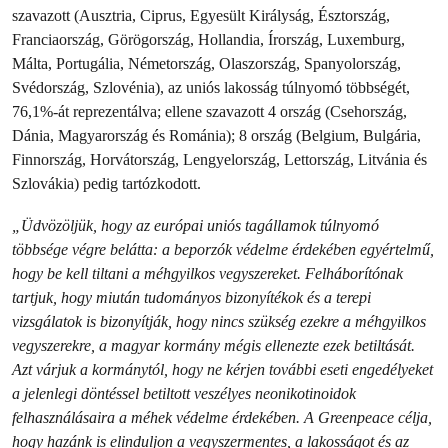
szavazott (Ausztria, Ciprus, Egyesült Királyság, Észtország,
Franciaország, Görögország, Hollandia, Írország, Luxemburg,
Málta, Portugália, Németország, Olaszország, Spanyolország,
Svédország, Szlovénia), az uniós lakosság túlnyomó többségét,
76,1%-át reprezentálva; ellene szavazott 4 ország (Csehország,
Dánia, Magyarország és Románia); 8 ország (Belgium, Bulgária,
Finnország, Horvátország, Lengyelország, Lettország, Litvánia és
Szlovákia) pedig tartózkodott.
„Üdvözöljük, hogy az európai uniós tagállamok túlnyomó
többsége végre belátta: a beporzók védelme érdekében egyértelmű,
hogy be kell tiltani a méhgyilkos vegyszereket. Felháborítónak
tartjuk, hogy miután tudományos bizonyítékok és a terepi
vizsgálatok is bizonyítják, hogy nincs szükség ezekre a méhgyilkos
vegyszerekre, a magyar kormány mégis ellenezte ezek betiltását.
Azt várjuk a kormánytól, hogy ne kérjen további eseti engedélyeket
a jelenlegi döntéssel betiltott veszélyes neonikotinoidok
felhasználásaira a méhek védelme érdekében. A Greenpeace célja,
hogy hazánk is elinduljon a vegyszermentes, a lakosságot és az