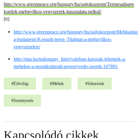
http://www.greenpeace.org/hungary/hu/sajtokozpont/Termesatlagre
kordok-mehgyilkos-vegyszerek-hasznalata-nelkul/
[6]
http://www.greenpeace.org/hungary/hu/sajtokozpont/Mehkaptar
a-budapesti-Kossuth-teren–Tilalmat-a-mehgyilkos-
vegyszerekre/
http://mta.hu/tudomany_hirei/valoban-karosak-lehetnek-a-
mehekre-a-neonikotinoid-novenyvedo-szerek-107891
#
Élővilág
#
Méhek
#
Sikereink
#
Szennyezés
Kapcsolódó cikkek