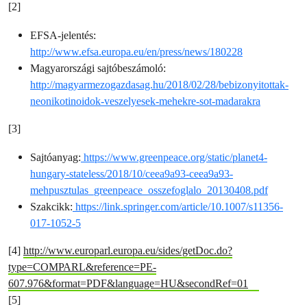
[2]
EFSA-jelentés:
http://www.efsa.europa.eu/en/press/news/180228
Magyarországi sajtóbeszámoló:
http://magyarmezogazdasag.hu/2018/02/28/bebizonyitottak-
neonikotinoidok-veszelyesek-mehekre-sot-madarakra
[3]
Sajtóanyag:
https://www.greenpeace.org/static/planet4-
hungary-stateless/2018/10/ceea9a93-ceea9a93-
mehpusztulas_greenpeace_osszefoglalo_20130408.pdf
Szakcikk:
https://link.springer.com/article/10.1007/s11356-
017-1052-5
[4]
http://www.europarl.europa.eu/sides/getDoc.do?
type=COMPARL&reference=PE-
607.976&format=PDF&language=HU&secondRef=01
[5]