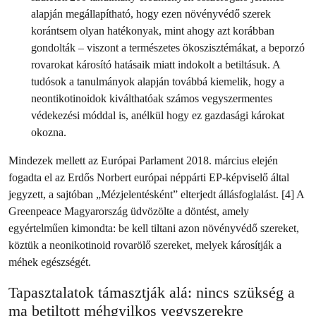
alapján megállapítható, hogy ezen növényvédő szerek
korántsem olyan hatékonyak, mint ahogy azt korábban
gondolták – viszont a természetes ökoszisztémákat, a beporzó
rovarokat károsító hatásaik miatt indokolt a betiltásuk. A
tudósok a tanulmányok alapján továbbá kiemelik, hogy a
neontikotinoidok kiválthatóak számos vegyszermentes
védekezési móddal is, anélkül hogy ez gazdasági károkat
okozna.
Mindezek mellett az Európai Parlament 2018. március elején
fogadta el az Erdős Norbert európai néppárti EP-képviselő által
jegyzett, a sajtóban „Mézjelentésként” elterjedt állásfoglalást. [4] A
Greenpeace Magyarország üdvözölte a döntést, amely
egyértelműen kimondta: be kell tiltani azon növényvédő szereket,
köztük a neonikotinoid rovarölő szereket, melyek károsítják a
méhek egészségét.
Tapasztalatok támasztják alá: nincs szükség a
ma betiltott méhgyilkos vegyszerekre