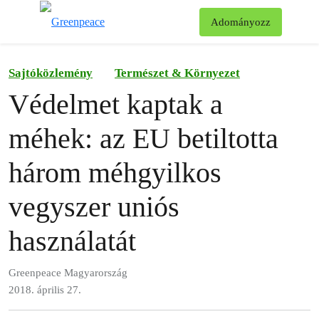
Ke
Adományozz
Menü
Sajtóközlemény
Természet & Környezet
Védelmet kaptak a
méhek: az EU betiltotta
három méhgyilkos
vegyszer uniós
használatát
Greenpeace Magyarország
2018. április 27.