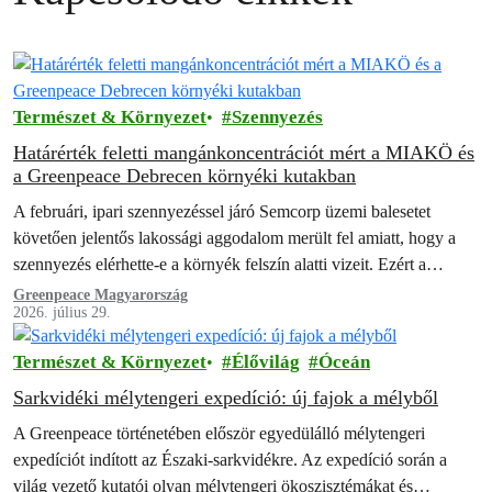
Természet & Környezet
Szennyezés
Határérték feletti mangánkoncentrációt mért a MIAKÖ és
a Greenpeace Debrecen környéki kutakban
A februári, ipari szennyezéssel járó Semcorp üzemi balesetet
követően jelentős lakossági aggodalom merült fel amiatt, hogy a
szennyezés elérhette-e a környék felszín alatti vizeit. Ezért a
Mikepércsi Anyák a Környezetért…
Greenpeace Magyarország
2026. július 29.
Természet & Környezet
Élővilág
Óceán
Sarkvidéki mélytengeri expedíció: új fajok a mélyből
A Greenpeace történetében először egyedülálló mélytengeri
expedíciót indított az Északi-sarkvidékre. Az expedíció során a
világ vezető kutatói olyan mélytengeri ökoszisztémákat és