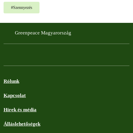
#
Szennyezés
Greenpeace Magyarország
Rólunk
Kapcsolat
Hírek és média
Álláslehetőségek