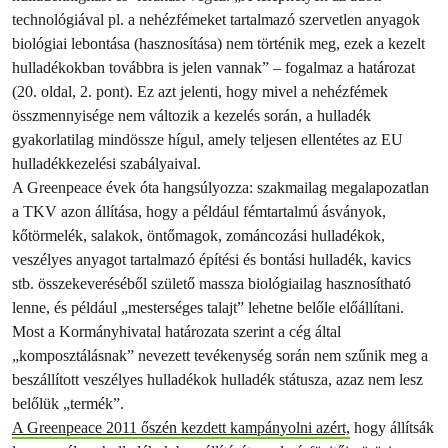
technológiával pl. a nehézfémeket tartalmazó szervetlen anyagok
biológiai lebontása (hasznosítása) nem történik meg, ezek a kezelt
hulladékokban továbbra is jelen vannak”
– fogalmaz a határozat
(20. oldal, 2. pont). Ez azt jelenti, hogy mivel a nehézfémek
összmennyisége nem változik a kezelés során, a hulladék
gyakorlatilag mindössze hígul, amely teljesen ellentétes az EU
hulladékkezelési szabályaival.
A Greenpeace évek óta hangsúlyozza: szakmailag megalapozatlan
a TKV azon állítása, hogy a például fémtartalmú ásványok,
kőtörmelék, salakok, öntőmagok, zománcozási hulladékok,
veszélyes anyagot tartalmazó építési és bontási hulladék, kavics
stb. összekeveréséből születő massza biológiailag hasznosítható
lenne, és például „mesterséges talajt” lehetne belőle előállítani.
Most a Kormányhivatal határozata szerint a cég által
„komposztálásnak” nevezett tevékenység során nem szűnik meg a
beszállított veszélyes hulladékok hulladék státusza, azaz nem lesz
belőlük „termék”.
A Greenpeace 2011 őszén kezdett kampányolni azért,
hogy állítsák