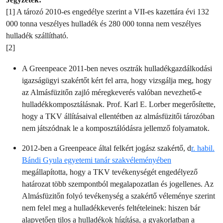
[1] A tározó 2010-es engedélye szerint a VII-es kazettára évi 132
000 tonna veszélyes hulladék és 280 000 tonna nem veszélyes
hulladék szállítható.
[2]
A Greenpeace 2011-ben neves osztrák hulladékgazdálkodási
igazságügyi szakértőt kért fel arra, hogy vizsgálja meg, hogy
az Almásfüzitőn zajló méregkeverés valóban nevezhető-e
hulladékkomposztálásnak. Prof. Karl E. Lorber megerősítette,
hogy a TKV állításaival ellentétben az almásfüzitői tározóban
nem játszódnak le a komposztálódásra jellemző folyamatok.
2012-ben a Greenpeace által felkért jogász szakértő, d
r. habil.
Bándi Gyula egyetemi tanár szakvéleményében
megállapította, hogy a TKV tevékenységét engedélyező
határozat több szempontból megalapozatlan és jogellenes. Az
Almásfüzitőn folyó tevékenység a szakértő véleménye szerint
nem felel meg a hulladékkeverés feltételeinek: hiszen bár
alapvetően tilos a hulladékok hígítása, a gyakorlatban a