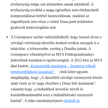
tevékenység mégis sok tekintetben annak tekinthető. A
tevékenység továbbá a maga egészében nem értelmezhető
komposztálással történő hasznosításnak, ráadásul az
engedélynek nem része a védett Duna-parti területekre
gyakorolt hatásvizsgálata sem.
A Greenpeace szerint valószínűsíthető, hogy hosszú távon a
szivárgó vörösiszap-tározóba lerakott toxikus anyagok is a
talajvízbe, a környezetbe, esetleg a Dunába jutnak. A
Greenpeace véleményével az MTA Földrajztudományi
Intézetének kutatásai is egybecsengtek. A 2012-ben az MTA
által kiadott „
Katasztrófák tanulságai – Stratégiai jellegű
természetföldrajzi kutatások”
című kötet ugyanis
megállapítja, hogy „
A tározóból szivárgó szennyezett felszín
alatti vizek az év nagy részében a Duna felé áramlanak”,
valamint hogy „a hulladékok keverése növeli és
kiszámíthatatlanabbá teszi a hulladéklerakó szennyező
hatását”. A teljes tanulmányfejezet
elérhető itt
.