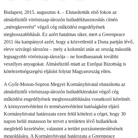
Budapest, 2015. augusztus 4. – Elutasították első fokon az
almásfüzitői vörösiszap-tározón hulladékhasznosítás címén
„méregkeverést” végző cég működési engedélyének
meghosszabbítását. Ez azért hatalmas siker, mert a Greenpeace
2011 óta kampányol azért, hogy a közvetlenül a Duna partján lévő,
eleve szivárgó tározóra – mely a kolontári után az ország második
legnagyobb vörösiszap-tározója – ne hordhassanak további
veszélyes anyagokat. Almásfüzitő miatt az Európai Bizottság is
kötelezettségszegési eljárást folytat Magyarország ellen.
A Győr-Moson-Sopron Megyei Kormányhivatal elutasította az
almásfüzitői vörösiszap-tározón hulladéklerakást végző cég
működési engedélyének meghosszabbítására vonatkozó kérelmét.
A környezetvédelmi és természetvédelmi hatóságként eljáró
Kormányhivatal határozata ezen felül kötelezi a céget, hogy 30
napon belül mutasson be tervet a területen lévő hulladékok
megfelelő kezelésére, valamint a terület porzásmentesítésének
megoldására.
A Kormányhivatal határozata a Greenpeace