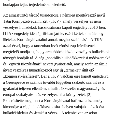
honlapján teljes terjedelmében elérhető.
Az almásfüzitői tározó tulajdonosa a némileg megtévesztő nevű
Tatai Környezetvédelmi Zrt. (TKV), amely veszélyes és nem
veszélyes hulladékok hasznosítására kapott engedélyt 2010-ben.
[1] Az engedély idén áprilisban járt le, ezért kérték a területileg
illetékes Kormányhivataltól annak meghosszabbítását. A TKV
azzal érvel, hogy a tározóban lévő vörösiszap lefedésének
megfelelő módja az, hogy arra többek között veszélyes hulladékok
tömegét hordják rá. A cég „speciális hulladékkezelési módszernek”
és „egyedi filozófiának” nevezi gyakorlatát, amely során az általa
átvett veszélyes hulladékokból egy új „terméket” állít elő
„komposztkészítéssel”
. Bár a TKV valóban erre kapott engedélyt,
a Greenpeace és számos további független szakértő szerint ez a
gyakorlat teljesen ellentétes a hulladékkezelés magyarországi és
európai szabályaival, és veszélyezteti a környezetet. [2]
Ezt erősítette meg most a Kormányhivatal határozata is, amely
kimondja: a cég hulladékhasznosítás helyett valójában évek óta
hulladékhígítást és -lerakást végez.
„A telephelyen az adott