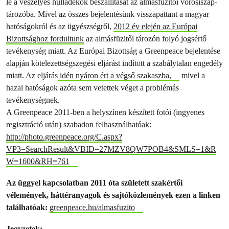
le a veszélyes hulladékok beszállítását az almásfüzitői vörösiszap-
tározóba. Mivel az összes bejelentésünk visszapattant a magyar
hatóságokról és az ügyészségről,
2012 év elején az Európai
Bizottsághoz fordultunk
az almásfüzitői tározón folyó jogsértő
tevékenység miatt. Az Európai Bizottság a Greenpeace bejelentése
alapján kötelezettségszegési eljárást indított a szabálytalan engedély
miatt. Az eljárás
idén nyáron ért a végső szakaszba,
mivel a
hazai hatóságok azóta sem vetettek véget a problémás
tevékenységnek.
A Greenpeace 2011-ben a helyszínen készített fotói (ingyenes
regisztráció után) szabadon felhasználhatóak:
http://photo.greenpeace.org/C.aspx?
VP3=SearchResult&VBID=27MZV8QW7POB4&SMLS=1&R
W=1600&RH=761
Az üggyel kapcsolatban 2011 óta született szakértői
vélemények, háttéranyagok és sajtóközlemények ezen a linken
találhatóak:
greenpeace.hu/almasfuzito
Jegyzetek: