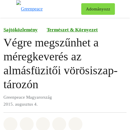
Ke
Adományozz
Menü
Sajtóközlemény
Természet & Környezet
Végre megszűnhet a
méregkeverés az
almásfüzitői vörösiszap-
tározón
Greenpeace Magyarország
2015. augusztus 4.
Megosztás itt: Whatsapp
Megosztás itt: Facebook
Megosztás itt: Twitter
Megosztás itt: Email
Share on Bluesky