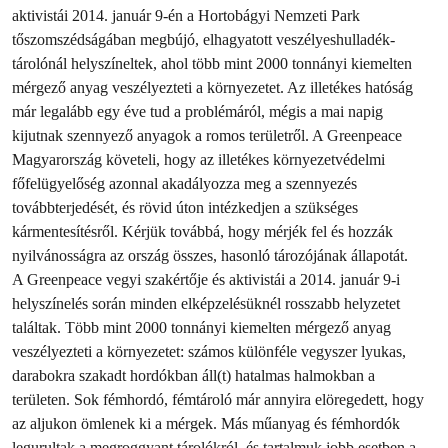
aktivistái 2014. január 9-én a Hortobágyi Nemzeti Park
tőszomszédságában megbújó, elhagyatott veszélyeshulladék-
tárolónál helyszíneltek, ahol több mint 2000 tonnányi kiemelten
mérgező anyag veszélyezteti a környezetet. Az illetékes hatóság
már legalább egy éve tud a problémáról, mégis a mai napig
kijutnak szennyező anyagok a romos területről. A Greenpeace
Magyarország követeli, hogy az illetékes környezetvédelmi
főfelügyelőség azonnal akadályozza meg a szennyezés
továbbterjedését, és rövid úton intézkedjen a szükséges
kármentesítésről. Kérjük továbbá, hogy mérjék fel és hozzák
nyilvánosságra az ország összes, hasonló tározójának állapotát.
A Greenpeace vegyi szakértője és aktivistái a 2014. január 9-i
helyszínelés során minden elképzelésüknél rosszabb helyzetet
találtak. Több mint 2000 tonnányi kiemelten mérgező anyag
veszélyezteti a környezetet: számos különféle vegyszer lyukas,
darabokra szakadt hordókban áll(t) hatalmas halmokban a
területen. Sok fémhordó, fémtároló már annyira elöregedett, hogy
az aljukon ömlenek ki a mérgek. Más műanyag és fémhordók
legurultak a megroggyant tárolókról, és tartalmuk jobb esetben a