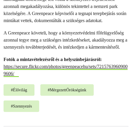
azonnali megakadályozása, különös tekintettel a nemzeti park
közelségére. A Greenpeace képviselői a tegnapi terepbejárás során
mintákat vettek, dokumentálták a szükséges adatokat.
A Greenpeace követeli, hogy a környezetvédelmi főfelügyelőség
azonnal tegye meg a szükséges intézkedéseket, akadályozza meg a
szennyezés továbbterjedését, és intézkedjen a kármentesítésről.
Fotók a mintavételezésről és a helyszínbejárásról:
https://secure.flickr.com/photos/greenpeacehu/sets/7215763960900
9606/
#
Élővilág
#
MérgezettÖrökségünk
#
Szennyezés