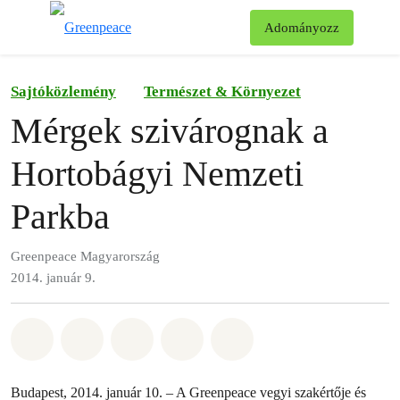
Ke
Adományozz
Menü
Sajtóközlemény
Természet & Környezet
Mérgek szivárognak a
Hortobágyi Nemzeti
Parkba
Greenpeace Magyarország
2014. január 9.
Megosztás itt: Whatsapp
Megosztás itt: Facebook
Megosztás itt: Twitter
Megosztás itt: Email
Share on Bluesky
Budapest, 2014. január 10. – A Greenpeace vegyi szakértője és