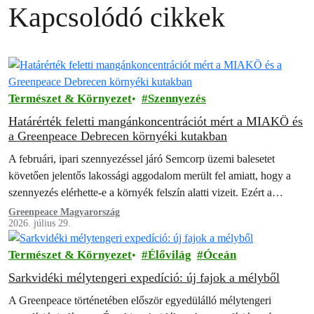
Kapcsolódó cikkek
Természet & Környezet
Szennyezés
Határérték feletti mangánkoncentrációt mért a MIAKÖ és
a Greenpeace Debrecen környéki kutakban
A februári, ipari szennyezéssel járó Semcorp üzemi balesetet
követően jelentős lakossági aggodalom merült fel amiatt, hogy a
szennyezés elérhette-e a környék felszín alatti vizeit. Ezért a
Mikepércsi Anyák a Környezetért…
Greenpeace Magyarország
2026. július 29.
Természet & Környezet
Élővilág
Óceán
Sarkvidéki mélytengeri expedíció: új fajok a mélyből
A Greenpeace történetében először egyedülálló mélytengeri