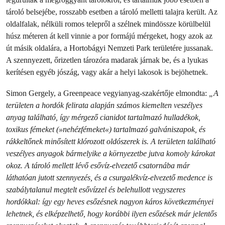
tároló belsejébe, rosszabb esetben a tároló melletti talajra került. Az
oldalfalak, nélküli romos telepről a szélnek mindössze körülbelül
húsz méteren át kell vinnie a por formájú mérgeket, hogy azok az
út másik oldalára, a Hortobágyi Nemzeti Park területére jussanak.
A szennyezett, őrizetlen tározóra madarak járnak be, és a lyukas
kerítésen egyéb jószág, vagy akár a helyi lakosok is bejöhetnek.
Simon Gergely, a Greenpeace vegyianyag-szakértője elmondta:
„A
területen a hordók felirata alapján számos kiemelten veszélyes
anyag található, így mérgező cianidot tartalmazó hulladékok,
toxikus fémeket (»nehézfémeket«) tartalmazó galvániszapok, és
rákkeltőnek minősített klórozott oldószerek is. A területen található
veszélyes anyagok bármelyike a környezetbe jutva komoly károkat
okoz. A tároló mellett lévő esővíz-elvezető csatornába már
láthatóan jutott szennyezés, és a csurgalékvíz-elvezető medence is
szabálytalanul megtelt esővízzel és belehullott vegyszeres
hordókkal: így egy heves esőzésnek nagyon káros következményei
lehetnek, és elképzelhető, hogy korábbi ilyen esőzések már jelentős