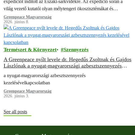
expedíciót indított az Északi-sarkvidékre. Az expedíció során a
világ vezető kutatói olyan mélytengeri ökoszisztémákat és
területeket tártak fel, amelyek mindezidáig rejtve voltak az
Greenpeace Magyarország
2026. június 8.
ember…
Természet & Környezet
Szennyezés
A Greenpeace nyílt levele dr. Hegedűs Zsoltnak és Gajdos
Lászlónak a nyugat-magyarországi azbesztszennyezés
kezelésével kapcsolatban
a nyugat-magyarországi azbesztszennyezés
kezelésévelkapcsolatban
Greenpeace Magyarország
2026. június 3.
See all posts