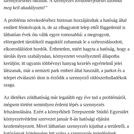
szennyezéseket okoztak. A szennyezés továbbterjedését azonnal
meg kell akadályozni!”
A probléma növekedéséhez biztosan hozzájárultak a hatóság által
említett fémtolvajok is, de az elhagyatott telep ettől függetlenül is
láthatóan évek óta válik egyre romosabbá: a megrogyott,
elöregedett tárolókról maguktól zuhannak le a szétrozsdásodott,
elkorrodálódott hordók. Érthetetlen, miért hagyta a hatóság, hogy a
tárolás ilyen szabálytalan, környezetet veszélyeztető állapotba
kerüljön; itt ugyanis többévnyi hanyag kezelés egyértelmű jelei
látszanak, már a nemzeti park emberi által használt, a parkot és a
telepet elválasztó úton is érződik a szennyező oldószerhulladékok
szaga.
Az illetékes zöldhatóság már legalább egy éve tud a problémáról,
mégsem történt semmilyen érdemi lépés a szennyezés
felszámolására. Ezért a környékbeli Terepszemle Stúdió Egyesület
környezetvédelmi szervezet január 8-án hatósági eljárást
kezdeményezett. Mivel láthatóan szennyezés kijuthat a területről, a
hatóságnak kötelessége lett volna a szennyezés terjedésének