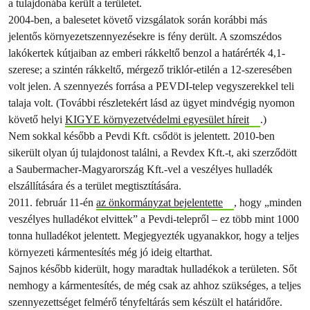
a tulajdonába került a területet.
2004-ben, a balesetet követő vizsgálatok során korábbi más
jelentős környezetszennyezésekre is fény derült. A szomszédos
lakókertek kútjaiban az emberi rákkeltő benzol a határérték 4,1-
szerese; a szintén rákkeltő, mérgező triklór-etilén a 12-szeresében
volt jelen. A szennyezés forrása a PEVDI-telep vegyszerekkel teli
talaja volt. (További részletekért lásd az ügyet mindvégig nyomon
követő helyi
KIGYE környezetvédelmi egyesület híreit
.)
Nem sokkal később a Pevdi Kft. csődöt is jelentett. 2010-ben
sikerült olyan új tulajdonost találni, a Revdex Kft.-t, aki szerződött
a Saubermacher-Magyarország Kft.-vel a veszélyes hulladék
elszállítására és a terület megtisztítására.
2011. február 11-én
az önkormányzat bejelentette
, hogy „minden
veszélyes hulladékot elvittek” a Pevdi-telepről – ez több mint 1000
tonna hulladékot jelentett. Megjegyezték ugyanakkor, hogy a teljes
környezeti kármentesítés még jó ideig eltarthat.
Sajnos később kiderült, hogy maradtak hulladékok a területen. Sőt
nemhogy a kármentesítés, de még csak az ahhoz szükséges, a teljes
szennyezettséget felmérő tényfeltárás sem készült el határidőre.