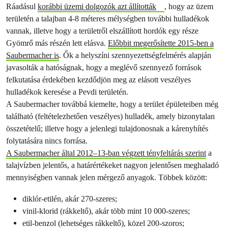
Ráadásul
korábbi üzemi dolgozók azt állították
, hogy az üzem
területén a talajban 4-8 méteres mélységben további hulladékok
vannak, illetve hogy a területről elszállított hordók egy része
Gyömrő más részén lett elásva.
Előbbit megerősítette 2015-ben a
Saubermacher is
. Ők a helyszíni szennyezettségfelmérés alapján
javasolták a hatóságnak, hogy a meglévő szennyező források
felkutatása érdekében kezdődjön meg az elásott veszélyes
hulladékok keresése a Pevdi területén.
A Saubermacher továbbá kiemelte, hogy a terület épületeiben még
található (feltételezhetően veszélyes) hulladék, amely bizonytalan
összetételű; illetve hogy a jelenlegi tulajdonosnak a kárenyhítés
folytatására nincs forrása.
A Saubermacher által 2012–13-ban végzett tényfeltárás szerint
a
talajvízben jelentős, a határértékeket nagyon jelentősen meghaladó
mennyiségben vannak jelen mérgező anyagok. Többek között:
diklór-etilén, akár 270-szeres;
vinil-klorid (rákkeltő), akár több mint 10 000-szeres;
etil-benzol (lehetséges rákkeltő), közel 200-szoros;