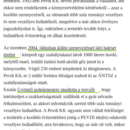
termelést. 1992-ben Pevdi Kft. néven privatizálták a vállalatot, ám
ekkor nem rendelkeztek a környezetvédelmi kérdésekről – azaz a
korábbi szennyezésről, az ottmaradt több száz tonnányi veszélyes
és nem veszélyes hulladékról, megsértve a már akkor érvényes
jogszabályokat is. Így, miközben a termelés tovább folyt, a
hulladékok évtizedekig ott álltak kezeletlenül.
Az üzemben
2004. júliusban külön szennyezéssel járó baleset
történt
: kirepedt egy szabálytalanul tárolt 1000 literes hordó,
melyből maró, irritáló hatású butil-akrilát gőz jutott ki a
környezetbe. Végül 250 embert telepítettek ki ideiglenesen. A
Pevdi Kft.-re 2 millió forintos bírságot szabott ki az ÁNTSZ a
szabálytalanságok miatt.
Ezután
Gyömrő polgármestere utasította a jegyzőt
, hogy
intézkedjen a szakhatóságoknál: szállítsák el a gyár udvarán
felhalmozódott, az akkori információk szerint több száz tonnányi
veszélyes hulladékot. A Pevdi Kft. ugyanis nem vállalt felelőséget
a területén a korábbi évtizedekben (még a PEVDI idején) odakerült
veszélyes hulladékért, arra hivatkozva, hogy az már ott volt, mikor