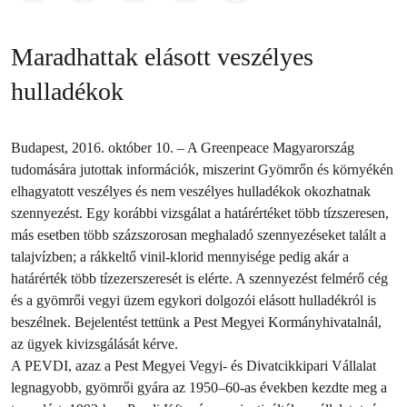
Maradhattak elásott veszélyes
hulladékok
Budapest, 2016. október 10. – A Greenpeace Magyarország
tudomására jutottak információk, miszerint Gyömrőn és környékén
elhagyatott veszélyes és nem veszélyes hulladékok okozhatnak
szennyezést. Egy korábbi vizsgálat a határértéket több tízszeresen,
más esetben több százszorosan meghaladó szennyezéseket talált a
talajvízben; a rákkeltő vinil-klorid mennyisége pedig akár a
határérték több tízezerszeresét is elérte. A szennyezést felmérő cég
és a gyömrői vegyi üzem egykori dolgozói elásott hulladékról is
beszélnek. Bejelentést tettünk a Pest Megyei Kormányhivatalnál,
az ügyek kivizsgálását kérve.
A PEVDI, azaz a Pest Megyei Vegyi- és Divatcikkipari Vállalat
legnagyobb, gyömrői gyára az 1950–60-as években kezdte meg a