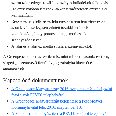
származó esetleges további veszélyes hulladékok felkutatása.
Ha ezek valóban léteznek, akkor természetesen ezeket is el
kell szállítani.
Részletes tényfeltárás és felmérés az üzem területére és az
azon kívül esetlegesen érintett további területekre
vonatkozóan, hogy pontosan megismerhessük a
szennyeződéseket.
A talaj és a talajvíz megtisztítása a szennyezőktől.
A Greenpeace ebben az esetben is, mint minden hasonló esetben,
sürgeti „a szennyező fizet” elv jogszabályba ültetését és
alkalmazását.
Kapcsolódó dokumentumok
A Greenpeace Magyarország 2016. szeptember 21-i helyszíni
fotói a volt PEVDI telephelyéről
A Greenpeace Magyarország bejelentése a Pest Megyei
Kormányhivatal felé, 2016. szeptember 13.
A Saubermacher kiegészítése a PEVDI korábbi telephelyén