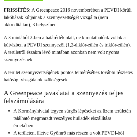
FRISSÍTÉS:
A Greenpeace 2016 novemberében a PEVDI körüli
lakóházak kútjainak a szennyezettségét vizsgálta (nem
akkreditáltan), 3 helyszínen.
A 3 mintából 2-ben a határérték alatt, de kimutathatóak voltak a
kútvízben a PEVDI szennyezői (1,2-diklór-etilén és triklór-etilén).
A területről északra lévő mintában azonban nem volt nyoma
szennyezésnek.
A terület szennyezettségének pontos felméréséhez további részletes
hatósági vizsgálatok szükségesek.
A Greenpeace javaslatai a szennyezés teljes
felszámolására
A Kormányhivatal tegyen sürgős lépéseket az üzem területén
található megmaradt veszélyes hulladék elszállítása
érdekében.
A területen, illetve Gyömrő más részén a volt PEVDI-ből