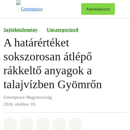
Ke
Adományozz
Menü
Sajtóközlemény
Uncategorized
A határértéket
sokszorosan átlépő
rákkeltő anyagok a
talajvízben Gyömrőn
Greenpeace Magyarország
2016. október 10.
Megosztás itt: Whatsapp
Megosztás itt: Facebook
Megosztás itt: Twitter
Megosztás itt: Email
Share on Bluesky