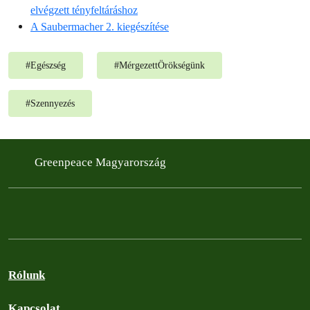
elvégzett tényfeltáráshoz
A Saubermacher 2. kiegészítése
#
Egészség
#
MérgezettÖrökségünk
#
Szennyezés
Greenpeace Magyarország
Rólunk
Kapcsolat