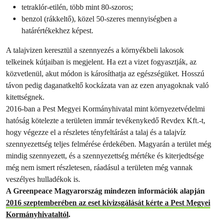
tetraklór-etilén, több mint 80-szoros;
benzol (rákkeltő), közel 50-szeres mennyiségben a
határértékekhez képest.
A talajvizen keresztül a szennyezés a környékbeli lakosok
telkeinek kútjaiban is megjelent. Ha ezt a vizet fogyasztják, az
közvetlenül, akut módon is károsíthatja az egészségüket. Hosszú
távon pedig daganatkeltő kockázata van az ezen anyagoknak való
kitettségnek.
2016-ban a Pest Megyei Kormányhivatal mint környezetvédelmi
hatóság kötelezte a területen immár tevékenykedő Revdex Kft.-t,
hogy végezze el a részletes tényfeltárást a talaj és a talajvíz
szennyezettség teljes felmérése érdekében. Magyarán a terület még
mindig szennyezett, és a szennyezettség mértéke és kiterjedtsége
még nem ismert részletesen, ráadásul a területen még vannak
veszélyes hulladékok is.
A Greenpeace Magyarország mindezen információk alapján
2016 szeptemberében az eset kivizsgálását kérte a Pest Megyei
Kormányhivataltól
.