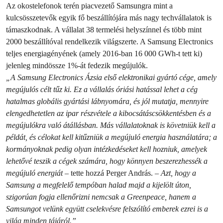
Az okostelefonok terén piacvezető Samsungra mint a
kulcsösszetevők egyik fő beszállítójára más nagy techvállalatok is
támaszkodnak. A vállalat 38 termelési helyszínnel és több mint
2000 beszállítóval rendelkezik világszerte. A Samsung Electronics
teljes energiagényének (amely 2016-ban 16 000 GWh-t tett ki)
jelenleg mindössze 1%-át fedezik megújulók.
„A Samsung Electronics Ázsia első elektronikai gyártó cége, amely
megújulós célt tűz ki. Ez a vállalás óriási hatással lehet a cég
hatalmas globális gyártási lábnyomára, és jól mutatja, mennyire
elengedhetetlen az ipar részvétele a kibocsátáscsökkentésben és a
megújulókra való átállásban. Más vállalatoknak is követniük kell a
példát, és célokat kell kitűzniük a megújuló energia használatára; a
kormányoknak pedig olyan intézkedéseket kell hozniuk, amelyek
lehetővé teszik a cégek számára, hogy könnyen beszerezhessék a
megújuló energiát
– tette hozzá Perger András.
– Azt, hogy a
Samsung a megfelelő tempóban halad majd a kijelölt úton,
szigorúan fogja ellenőrizni nemcsak a Greenpeace, hanem a
Samsungot velünk együtt cselekvésre felszólító emberek ezrei is a
világ minden tájáról.”