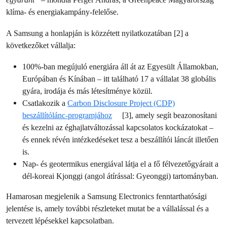
klíma- és energiakampány-felelőse.
A Samsung a honlapján is közzétett nyilatkozatában [2] a
következőket vállalja:
100%-ban megújuló energiára áll át az Egyesült Államokban,
Európában és Kínában – itt található 17 a vállalat 38 globális
gyára, irodája és más létesítménye közül.
Csatlakozik a
Carbon Disclosure Project (CDP)
beszállítólánc-programjához
[3], amely segít beazonosítani
és kezelni az éghajlatváltozással kapcsolatos kockázatokat –
és ennek révén intézkedéseket tesz a beszállítói láncát illetően
is.
Nap- és geotermikus energiával látja el a fő félvezetőgyárait a
dél-koreai Kjonggi (angol átírással: Gyeonggi) tartományban.
Hamarosan megjelenik a Samsung Electronics fenntarthatósági
jelentése is, amely további részleteket mutat be a vállalással és a
tervezett lépésekkel kapcsolatban.