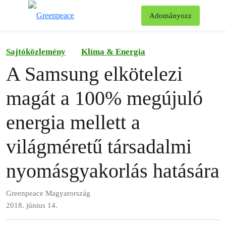
Ke
Adományozz
Menü
Sajtóközlemény
Klíma & Energia
A Samsung elkötelezi
magát a 100% megújuló
energia mellett a
világméretű társadalmi
nyomásgyakorlás hatására
Greenpeace Magyarország
2018. június 14.