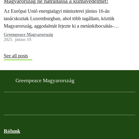
Magyarország ne hátráltassa a klímavédelmet!
Az Európai Unió energiaügyi miniszterei június 16-án
tanácskoztak Luxemburgban, ahol több tagállam, köztük
Magyarország, aggodalmát fejezte ki a metánkibocsátás-
csökkentésről szóló új EU-s rendelet (2024/1787) végrehajtásával
Greenpeace Magyarország
2025. június 19.
kapcsolatban. A Románia által vezetett,…
See all posts
Greenpeace Magyarország
Rólunk