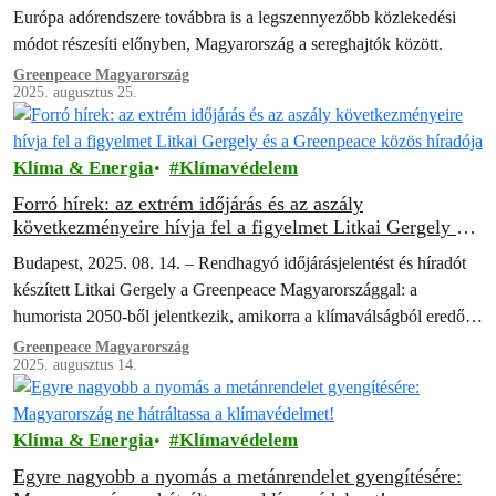
Európa adórendszere továbbra is a legszennyezőbb közlekedési
módot részesíti előnyben, Magyarország a sereghajtók között.
Greenpeace Magyarország
2025. augusztus 25.
Klíma & Energia
Klímavédelem
Forró hírek: az extrém időjárás és az aszály
következményeire hívja fel a figyelmet Litkai Gergely és
a Greenpeace közös híradója
Budapest, 2025. 08. 14. – Rendhagyó időjárásjelentést és híradót
készített Litkai Gergely a Greenpeace Magyarországgal: a
humorista 2050-ből jelentkezik, amikorra a klímaválságból eredő
felmelegedés és vízhiány már drámaian átalakította a…
Greenpeace Magyarország
2025. augusztus 14.
Klíma & Energia
Klímavédelem
Egyre nagyobb a nyomás a metánrendelet gyengítésére: