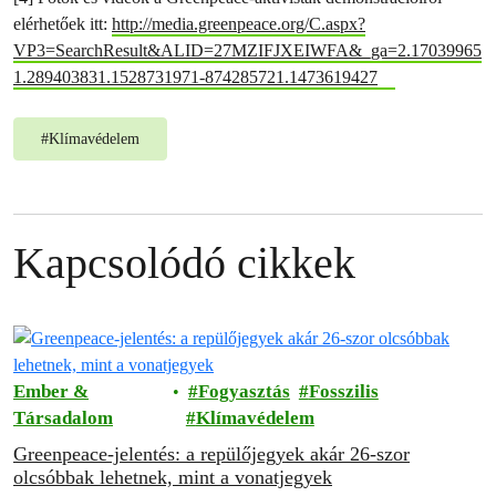
elérhetőek itt:
http://media.greenpeace.org/C.aspx?
VP3=SearchResult&ALID=27MZIFJXEIWFA&_ga=2.17039965
1.289403831.1528731971-874285721.1473619427
#
Klímavédelem
Kapcsolódó cikkek
Ember &
Fogyasztás
Fosszilis
Társadalom
Klímavédelem
Greenpeace-jelentés: a repülőjegyek akár 26-szor
olcsóbbak lehetnek, mint a vonatjegyek