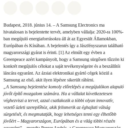
Megosztás itt: Whatsapp
Megosztás itt: Facebook
Megosztás itt: Twitter
Megosztás itt: Email
Share on Bluesky
Budapest, 2018. június 14. – A Samsung Electronics ma
hivatalosan is bejelentette tervét, amelyben vállalja: 2020-ra 100%-
ban megújuló energiaforrásokra áll át az Egyesült Államokban,
Európában és Kínában. A bejelentés így a Jászfényszarun található
magyarországi gyárat is érinti. [1] Az elmúlt egy évben a
Greenpeace azért kampányolt, hogy a Samsung sürgősen tűzzön ki
konkrét megújulós célokat a saját tevékenységeire és a beszállítói
láncára egyaránt. Az ázsiai elektronikai gyártó cégek közül a
Samsung az első, akit ilyen lépésre sikerült rábírni.
„A Samsung bejelentése komoly előrelépés a megújulókon alapuló
jövőt építő mozgalom számára. Ha a vállalat következetesen
véghezviszi a tervet, azzal csatlakozik a többi olyan innovatív,
vezető üzleti szereplőhöz, akik felismerik az éghajlati válság
sürgetését, és megmutatják, hogy lehetséges tenni egy élhetőbb
jövőért – Magyarországon, Európában és a világ többi részén
egyaránt”
– mondta Perger András, a Greenpeace Magyarország