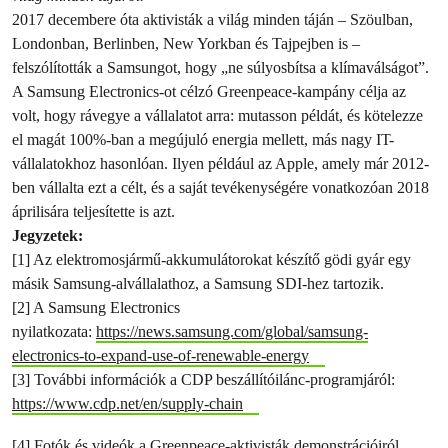
2017 decembere óta aktivisták a világ minden táján – Szöulban,
Londonban, Berlinben, New Yorkban és Tajpejben is –
felszólították a Samsungot, hogy „ne súlyosbítsa a klímaválságot”.
A Samsung Electronics-ot célzó Greenpeace-kampány célja az
volt, hogy rávegye a vállalatot arra: mutasson példát, és kötelezze
el magát 100%-ban a megújuló energia mellett, más nagy IT-
vállalatokhoz hasonlóan. Ilyen például az Apple, amely már 2012-
ben vállalta ezt a célt, és a saját tevékenységére vonatkozóan 2018
áprilisára teljesítette is azt.
Jegyzetek:
[1] Az elektromosjármű-akkumulátorokat készítő gödi gyár egy
másik Samsung-alvállalathoz, a Samsung SDI-hez tartozik.
[2] A Samsung Electronics
nyilatkozata:
https://news.samsung.com/global/samsung-
electronics-to-expand-use-of-renewable-energy
[3] További információk a CDP beszállítóilánc-programjáról:
https://www.cdp.net/en/supply-chain
[4] Fotók és videók a Greenpeace-aktivisták demonstrációiról