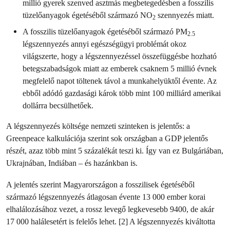
millió gyerek szenved asztmás megbetegedésben a fosszilis
tüzelőanyagok égetéséből származó NO
szennyezés miatt.
2
A fosszilis tüzelőanyagok égetéséből származó PM
2.5
légszennyezés annyi egészségügyi problémát okoz
világszerte, hogy a légszennyezéssel összefüggésbe hozható
betegszabadságok miatt az emberek csaknem 5 millió évnek
megfelelő napot töltenek távol a munkahelyüktől évente. Az
ebből adódó gazdasági károk több mint 100 milliárd amerikai
dollárra becsülhetőek.
A légszennyezés költsége nemzeti szinteken is jelentős: a
Greenpeace kalkulációja szerint sok országban a GDP jelentős
részét, azaz több mint 5 százalékát teszi ki. Így van ez Bulgáriában,
Ukrajnában, Indiában – és hazánkban is.
A jelentés szerint Magyarországon a fosszilisek égetéséből
származó légszennyezés átlagosan évente 13 000 ember korai
elhalálozásához vezet, a rossz levegő legkevesebb 9400, de akár
17 000 halálesetért is felelős lehet. [2] A légszennyezés kiváltotta