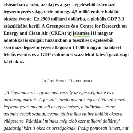
elsősorban a szén, az olaj és a gáz – égetéséből származó
légszennyezés világszerte mintegy 4,5 millió ember halálát
okozza évente. Ez 2900 milliárd dollárba, a globális GDP 3,3
százalékába kerül. A Greenpeace és a Centre for Research on
Energy and Clean Air (CREA) új
jelentése
[1] magyar
adatokkal is szolgál: hazánkban a fosszilisek égetéséből
származó légszennyezés átlagosan 13 000 magyar haláláért
felelős évente, és a GDP csaknem 6 százalékát kitevő gazdasági
kárt okoz.
Járdány Bence / Greenpeace
„A légszennyezés egy kiemelt veszély az egészségünkre és a
gazdaságunkra is. A fosszilis tüzelőanyagok égetéséből származó
légszennyezés megnöveli az agyvérzéses, a tüdőrákos, és az
asztmás esetek számát, évente több millió ember halálát okozva
világszerte. Ráadásul mindez még több ezer milliárd dollárnyi
gazdasági kárt is okoz az országoknak. Pedig pontosan ismert, mit