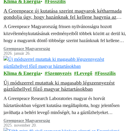
Klíma & Energia
Fosszilis
A Greenpeace új kutatása szerint magyarok kétharmada
gondolja úgy, hogy hazánknak fel kellene hagynia az
orosz energia importjával
A Greenpeace Magyarország frissen nyilvánosságra hozott
közvéleménykutatásának eredményeiből többek között az derül ki,
hogy a magyarok döntő többsége szerint hazánknak fel kellene
hagynia az orosz energia importjával.
Greenpeace Magyarország
2026. január 26.
Klíma & Energia
Szennyezés
Levegő
Fosszilis
Új módszerrel mutattak ki magasabb légszennyezést
gáztűzhellyel főző magyar háztartásokban
A Greenpeace Research Laboratories magyar és horvát
háztartásokban végzett kutatása megállapította, hogy jelentősen
javíthatja a beltéri levegő minőségét, ha a gáztűzhelyeket
elektromos készülékekkel váltják fel.
Greenpeace Magyarország
2025. november 20.