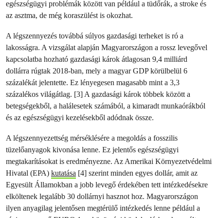
egészségügyi problémák között van például a tüdőrák, a stroke és
az asztma, de még koraszülést is okozhat.
A légszennyezés továbbá súlyos gazdasági terheket is ró a
lakosságra. A vizsgálat alapján Magyarországon a rossz levegővel
kapcsolatba hozható gazdasági károk átlagosan 9,4 milliárd
dollárra rúgtak 2018-ban, mely a magyar GDP körülbelül 6
százalékát jelentette. Ez lényegesen magasabb mint a 3,3
százalékos világátlag. [3] A gazdasági károk többek között a
betegségekből, a halálesetek számából, a kimaradt munkaórákból
és az egészségügyi kezelésekből adódnak össze.
A légszennyezettség mérséklésére a megoldás a fosszilis
tüzelőanyagok kivonása lenne. Ez jelentős egészségügyi
megtakarításokat is eredményezne. Az Amerikai Környezetvédelmi
Hivatal (EPA)
kutatása
[4] szerint minden egyes dollár, amit az
Egyesült Államokban a jobb levegő érdekében tett intézkedésekre
elköltenek legalább 30 dollárnyi hasznot hoz. Magyarországon
ilyen anyagilag jelentősen megtérülő intézkedés lenne például a