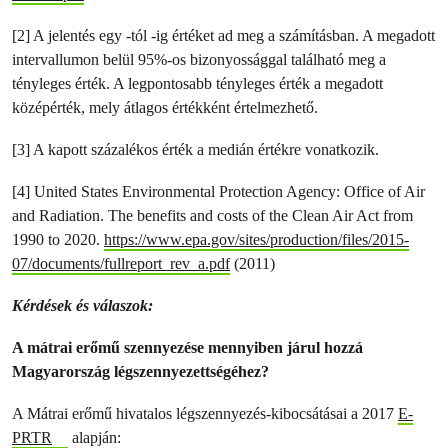
[2] A jelentés egy -tól -ig értéket ad meg a számításban. A megadott
intervallumon belül 95%-os bizonyossággal található meg a
tényleges érték. A legpontosabb tényleges érték a megadott
középérték, mely átlagos értékként értelmezhető.
[3] A kapott százalékos érték a medián értékre vonatkozik.
[4] United States Environmental Protection Agency: Office of Air
and Radiation. The benefits and costs of the Clean Air Act from
1990 to 2020.
https://www.epa.gov/sites/production/files/2015-
07/documents/fullreport_rev_a.pdf
(2011)
Kérdések és válaszok:
A mátrai erőmű szennyezése mennyiben járul hozzá
Magyarország légszennyezettségéhez?
A Mátrai erőmű hivatalos légszennyezés-kibocsátásai a 2017
E-
PRTR
alapján: