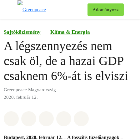
Ke
Adományozz
Menü
Sajtóközlemény
Klíma & Energia
A légszennyezés nem
csak öl, de a hazai GDP
csaknem 6%-át is elviszi
Greenpeace Magyarország
2020. február 12.
Megosztás itt: Whatsapp
Megosztás itt: Facebook
Megosztás itt: Twitter
Megosztás itt: Email
Share on Bluesky
Budapest, 2020. február 12. – A fosszilis tüzelőanyagok –