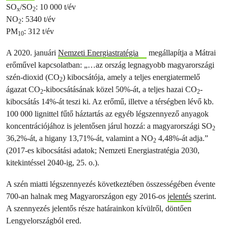
SO
/SO
: 10 000 t/év
x
2
NO
: 5340 t/év
2
PM
: 312 t/év
10
A 2020. januári
Nemzeti Energiastratégia
megállapítja a Mátrai
erőművel kapcsolatban: „…az ország legnagyobb magyarországi
szén-dioxid (CO
) kibocsátója, amely a teljes energiatermelő
2
ágazat CO
-kibocsátásának közel 50%-át, a teljes hazai CO
-
2
2
kibocsátás 14%-át teszi ki. Az erőmű, illetve a térségben lévő kb.
100 000 lignittel fűtő háztartás az egyéb légszennyező anyagok
koncentrációjához is jelentősen járul hozzá: a magyarországi SO
2
36,2%-át, a higany 13,71%-át, valamint a NO
4,48%-át adja.”
2
(2017-es kibocsátási adatok; Nemzeti Energiastratégia 2030,
kitekintéssel 2040-ig, 25. o.).
A szén miatti légszennyezés következtében összességében évente
700-an halnak meg Magyarországon egy 2016-os
jelentés
szerint.
A szennyezés jelentős része határainkon kívülről, döntően
Lengyelországból ered.