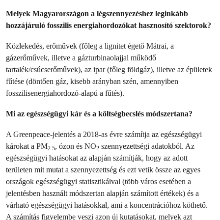
Melyek Magyarországon a légszennyezéshez leginkább
hozzájáruló fosszilis energiahordozókat hasznosító szektorok?
Közlekedés, erőművek (főleg a lignitet égető Mátrai, a
gázerőművek, illetve a gázturbinaolajjal működő
tartalék/csúcserőművek), az ipar (főleg földgáz), illetve az épületek
fűtése (döntően gáz, kisebb arányban szén, amennyiben
fosszilisenergiahordozó-alapú a fűtés).
Mi az egészségügyi kár és a költségbecslés módszertana?
A Greenpeace-jelentés a 2018-as évre számítja az egészségügyi
károkat a PM
, ózon és NO
szennyezettségi adatokból. Az
2.5
2
egészségügyi hatásokat az alapján számítják, hogy az adott
területen mit mutat a szennyezettség és ezt vetik össze az egyes
országok egészségügyi statisztikáival (több város esetében a
jelentésben használt módszertan alapján számított értékek) és a
várható egészségügyi hatásokkal, ami a koncentrációhoz köthető.
A számítás figyelembe veszi azon új kutatásokat, melyek azt