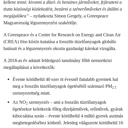
kellene tenni: kivonni a dízel- és benzines járműveket, fejleszteni a
tiszta közösségi közlekedést, bezárni a szénerőműveket és átállni a
megújulókra”
– nyilatkozta Simon Gergely, a Greenpeace
Magyarország légszennyezési szakértője.
A Greenpeace és a Centre for Research on Energy and Clean Air
(CREA) friss közös kutatása a fosszilis tüzelőanyagok globális
hatásait és a légszennyezés okozta gazdasági károkat vizsgálta.
A 2018-as év adatait feldolgozó tanulmány főbb nemzetközi
megállapításai a következők:
Évente körülbelül 40 ezer öt évesnél fiatalabb gyermek hal
meg a fosszilis tüzelőanyagok égetéséből származó PM
2.5
szennyezettség miatt.
Az NO
szennyezés – ami a fosszilis tüzelőanyagok
2
égetésekor keletkezik főleg dízeljárművek, erőművek, gyárak
kibocsátása során – évente körülbelül 4 millió gyerek asztmás
megbetegedéséhez köthető. Jelenleg világszerte körülbelül 16