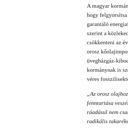
A magyar kormány
hogy felgyorsítsa
garantáló energi
szerint a közleke
csökkenteni az év
orosz kőolajimpor
üvegházgáz-kibocs
kormánynak is sz
véres fosszilisekt
„Az orosz olajhoz
fenntartása vesz
ráadásul nem csak
radikális takarék