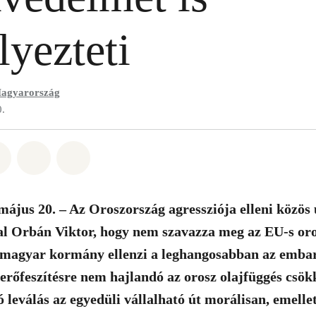
lyezteti
agyarország
0.
t: Whatsapp
tás itt: Facebook
Megosztás itt: Twitter
Megosztás itt: Email
Share on Bluesky
május 20. – Az Oroszország agressziója elleni közös u
al Orbán Viktor, hogy nem szavazza meg az EU-s or
 magyar kormány ellenzi a leghangosabban az embarg
rőfeszítésre nem hajlandó az orosz olajfüggés csök
ó leválás az egyedüli vállalható út morálisan, emellet