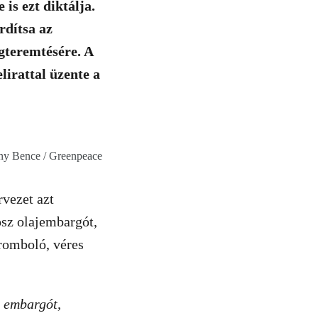
is ezt diktálja.
rdítsa az
gteremtésére. A
lirattal üzente a
ány Bence / Greenpeace
rvezet azt
osz olajembargót,
romboló, véres
t embargót,