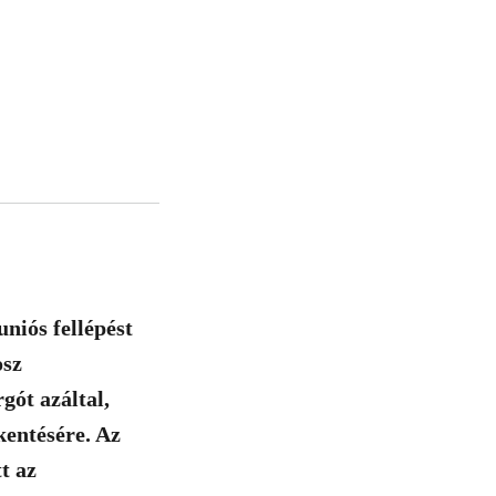
niós fellépést
osz
ót azáltal,
kentésére. Az
t az