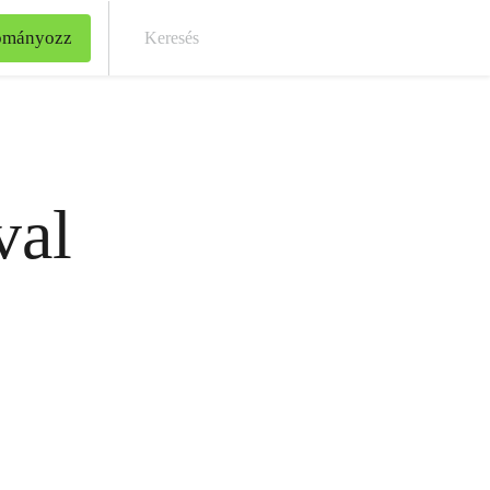
ományozz
Kere
val