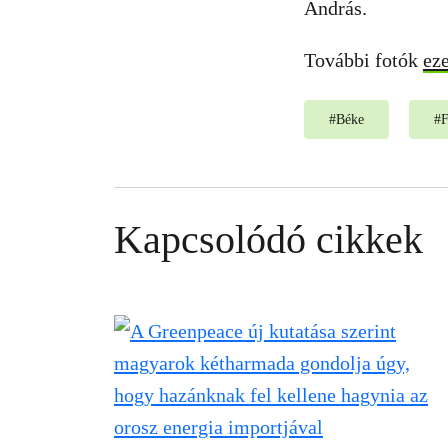
András.
További fotók
eze
#
Béke
#
F
Kapcsolódó cikkek