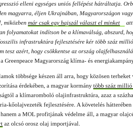
resszió elleni egységes uniós fellépést hátráltatja. Orb
den magyarra, éljen Ukrajnában, Magyarországon vagy
l, miközben
már csak egy hajszál választ el minket
att
lan folyamatokat indítson be a klímaválság, abszurd, h
osszilis infrastruktúra fejlesztésére kér több száz millió
em tesz azért, hogy csökkentse az ország olajfelhasznál
, a Greenpeace Magyarország klíma- és energiakampány
amok többsége készen áll arra, hogy közösen terheket v
szorítása érdekében, a magyar kormány
több száz millió
ságtól a klímaromboló olajinfrastruktúra, azaz a százh
ria-kőolajvezeték fejlesztésére. A követelés hátterébe
hanem a MOL profitjának védelme áll, a magyar olajc
rt
az olcsó orosz olaj importjával.