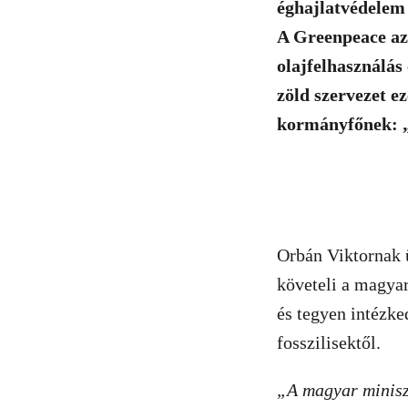
éghajlatvédelem 
A Greenpeace azt
olajfelhasználás
zöld szervezet ez
kormányfőnek: „E
Orbán Viktornak ü
követeli a magyar
és tegyen intézk
fosszilisektől.
„A magyar miniszt