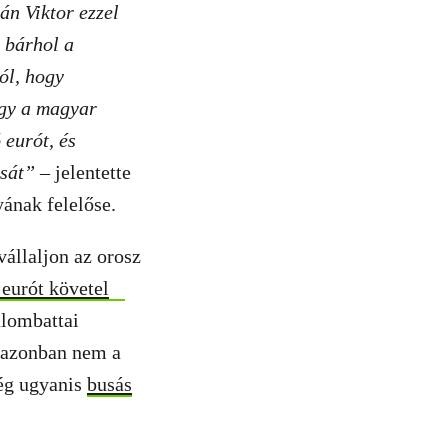
án Viktor ezzel
 bárhol a
ól, hogy
ogy a magyar
 eurót, és
ását”
– jelentette
ának felelőse.
állaljon az orosz
 eurót követel
alombattai
n azonban nem a
ég ugyanis
busás