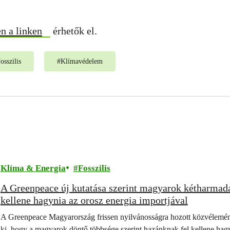
n a linken
érhetők el.
osszilis
#
Klímavédelem
Klíma & Energia
Fosszilis
A Greenpeace új kutatása szerint magyarok kétharmada
kellene hagynia az orosz energia importjával
A Greenpeace Magyarország frissen nyilvánosságra hozott közvélemén
ki, hogy a magyarok döntő többsége szerint hazánknak fel kellene hagy