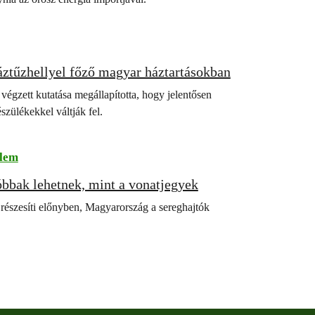
áztűzhellyel főző magyar háztartásokban
égzett kutatása megállapította, hogy jelentősen
szülékekkel váltják fel.
lem
óbbak lehetnek, mint a vonatjegyek
részesíti előnyben, Magyarország a sereghajtók