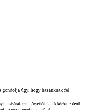
 gondolja úgy, hogy hazánknak fel
ykutatásának eredményeiből többek között az derül
nia az orosz energia importjával.