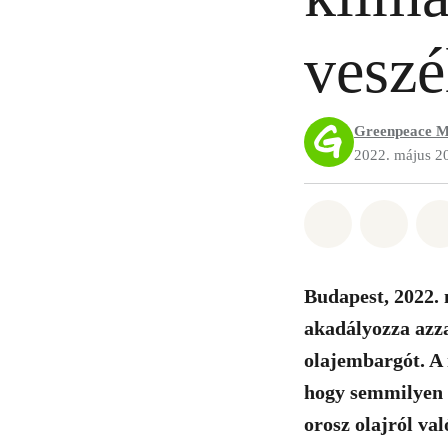
veszé
Greenpeace M
2022. május 2
Megosztás it
Megosz
Budapest, 2022. 
akadályozza azz
olajembargót. A
hogy semmilyen e
orosz olajról val