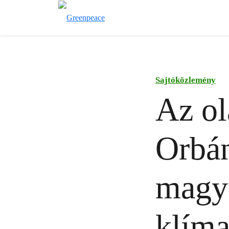
Sajtóközlemény
Az ol
Orbán
magya
klíma