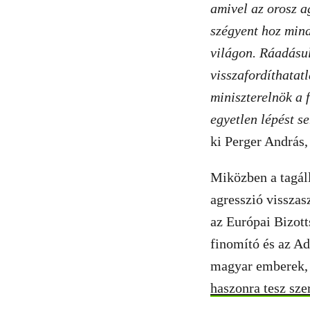
amivel az orosz ag
szégyent hoz min
világon. Ráadásu
visszafordíthatat
miniszterelnök a f
egyetlen lépést s
ki Perger András
Miközben a tagáll
agresszió vissza
az Európai Bizott
finomító és az Ad
magyar emberek, 
haszonra tesz sze