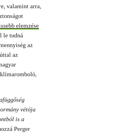
, valamint arra,
iztonságot
rissebb elemzése
l le tudná
 mennyiség az
ttal az
 magyar
a klímaromboló,
iafüggőség
kormány vétója
ntból is a
hozzá Perger