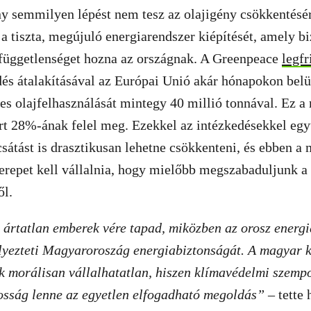
 semmilyen lépést nem tesz az olajigény csökkentésére
 a tiszta, megújuló energiarendszer kiépítését, amely b
afüggetlenséget hozna az országnak. A Greenpeace
legf
dés átalakításával az Európai Unió akár hónapokon belü
es olajfelhasználását mintegy 40 millió tonnával. Ez a
t 28%-ának felel meg. Ezekkel az intézkedésekkel egyú
átást is drasztikusan lehetne csökkenteni, és ebben a
erepet kell vállalnia, hogy mielőbb megszabaduljunk 
ől.
 ártatlan emberek vére tapad, miközben az orosz energ
élyezteti Magyaroroszág energiabiztonságát. A magyar 
 morálisan vállalhatatlan, hiszen klímavédelmi szempo
osság lenne az egyetlen elfogadható megoldás”
– tette 