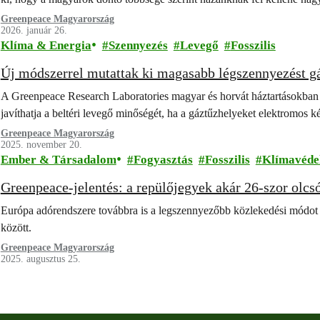
Greenpeace Magyarország
2026. január 26.
Klíma & Energia
Szennyezés
Levegő
Fosszilis
Új módszerrel mutattak ki magasabb légszennyezést g
A Greenpeace Research Laboratories magyar és horvát háztartásokban v
javíthatja a beltéri levegő minőségét, ha a gáztűzhelyeket elektromos ké
Greenpeace Magyarország
2025. november 20.
Ember & Társadalom
Fogyasztás
Fosszilis
Klímavéde
Greenpeace-jelentés: a repülőjegyek akár 26-szor olcs
Európa adórendszere továbbra is a legszennyezőbb közlekedési módot 
között.
Greenpeace Magyarország
2025. augusztus 25.