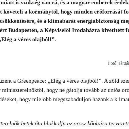
miatt is szükség van rá, és a magyar emberek érdeke 
 követeli a kormánytól, hogy minden erőforrását fo
 csökkentésére, és a klímabarát energiabiztonság me
ért Budapesten, a Képviselői Irodaházra kivetített fe
lég a véres olajból!”.
Fotó: Járd
zent a Greenpeace: „Elég a véres olajból!”. A zöld sze
 miniszterelnöktől, hogy ne gátolja tovább az uniós or
edéseket, hogy mielőbb megszabaduljon hazánk a klíma
erelnök hetek óta blokkolja az orosz kőolajra tervezet