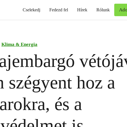
Ad
Cselekedj
Fedezd fel
Hírek
Rólunk
Klíma & Energia
ajembargó vétójá
 szégyent hoz a
rokra, és a
védelmet is