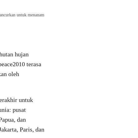
dihancurkan untuk menanam
 hutan hujan
peace2010 terasa
kan oleh
erakhir untuk
nia: pusat
 Papua, dan
akarta, Paris, dan