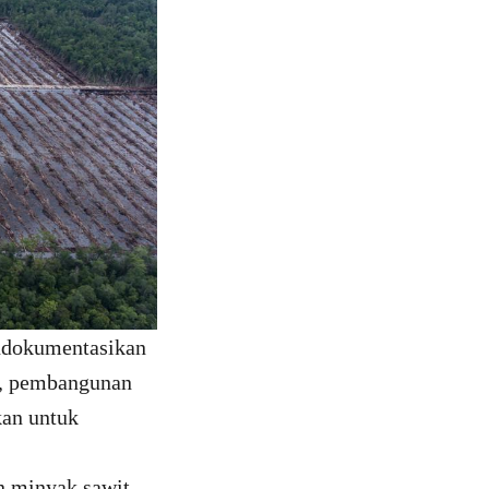
endokumentasikan
al, pembangunan
kan untuk
n minyak sawit