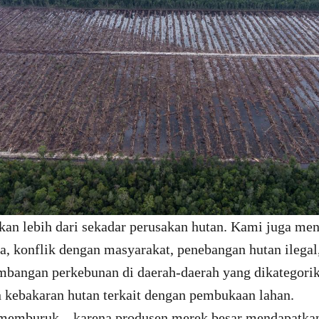
kan lebih dari sekadar perusakan hutan. Kami juga m
rja, konflik dengan masyarakat, penebangan hutan ileg
embangan perkebunan di daerah-daerah yang dikategori
n kebakaran hutan terkait dengan pembukaan lahan.
memburuk – karena produsen merek besar mendapatka