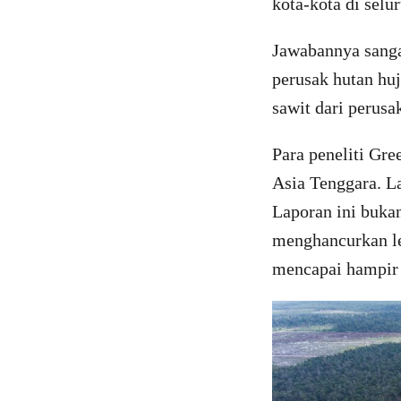
kota-kota di selu
Jawabannya sanga
perusak hutan hu
sawit dari perusa
Para peneliti Gre
Asia Tenggara. L
Laporan ini buka
menghancurkan le
mencapai hampir 