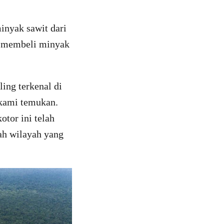
inyak sawit dari
ih membeli minyak
ing terkenal di
 kami temukan.
tor ini telah
ah wilayah yang