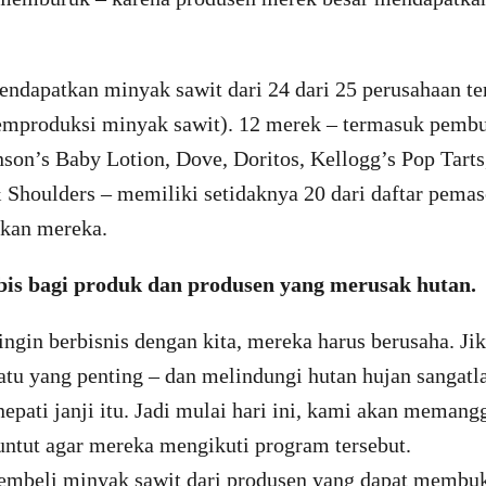
ndapatkan minyak sawit dari 24 dari 25 perusahaan te
mproduksi minyak sawit). 12 merek – termasuk pembua
nson’s Baby Lotion, Dove, Doritos, Kellogg’s Pop Tarts
Shoulders – memiliki setidaknya 20 dari daftar pemaso
okan mereka.
is bagi produk dan produsen yang merusak hutan.
ingin berbisnis dengan kita, mereka harus berusaha. Ji
atu yang penting – dan melindungi hutan hujan sangatl
epati janji itu. Jadi mulai hari ini, kami akan meman
untut agar mereka mengikuti program tersebut.
embeli minyak sawit dari produsen yang dapat membu