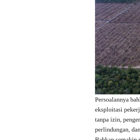
Persoalannya bah
eksploitasi peke
tanpa izin, peng
perlindungan, da
Bahkan semakin 