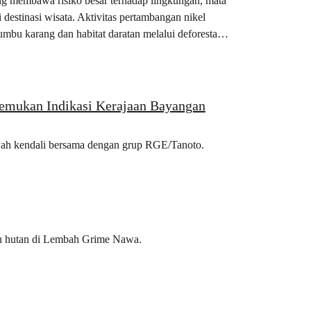
ang membawa risiko besar terhadap lingkungan, mata
estinasi wisata. Aktivitas pertambangan nikel
mbu karang dan habitat daratan melalui deforestasi,
Temukan Indikasi Kerajaan Bayangan
awah kendali bersama dengan grup RGE/Tanoto.
an hutan di Lembah Grime Nawa.