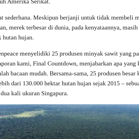
ruh Amerika Serikat.
t sederhana. Meskipun berjanji untuk tidak membeli m
jan, merek terbesar di dunia, pada kenyataannya, mas
k hutan hujan.
enpeace menyelidiki 25 produsen minyak sawit yang pal
aporan kami, Final Countdown, menjabarkan apa yang
nlah bacaan mudah. Bersama-sama, 25 produsen besar ko
bih dari 130.000 hektar hutan hujan sejak 2015 – sebu
dua kali ukuran Singapura.