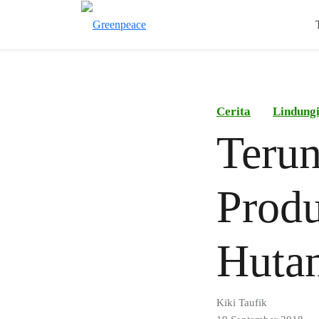
Cerita
Lindung
Terun
Prod
Hutan
Kiki Taufik