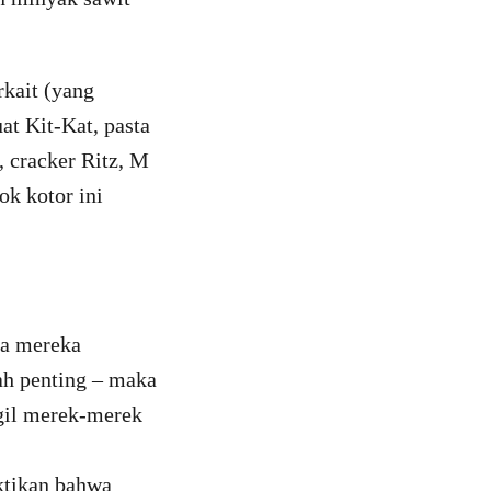
rkait (yang
t Kit-Kat, pasta
, cracker Ritz, M
k kotor ini
ka mereka
ah penting – maka
ggil merek-merek
ktikan bahwa