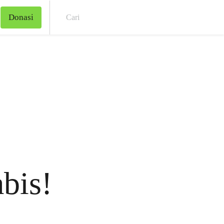
Donasi
Cari
bis!