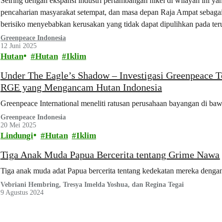
Seiring dengan ekspansi industri pertambangan nikel di wilayah ini y
pencaharian masyarakat setempat, dan masa depan Raja Ampat sebagai d
berisiko menyebabkan kerusakan yang tidak dapat dipulihkan pada teru
sedimentasi, dan polusi.
Greenpeace Indonesia
12 Juni 2025
Hutan
Hutan
Iklim
Under The Eagle’s Shadow – Investigasi Greenpeace 
RGE yang Mengancam Hutan Indonesia
Greenpeace International meneliti ratusan perusahaan bayangan di b
Greenpeace Indonesia
20 Mei 2025
Lindungi
Hutan
Iklim
Tiga Anak Muda Papua Bercerita tentang Grime Nawa
Tiga anak muda adat Papua bercerita tentang kedekatan mereka deng
Vebriani Hembring, Tresya Imelda Yoshua, dan Regina Tegai
9 Agustus 2024