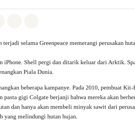
Whatsapp
n di Facebook
Bagikan di Twitter
Bagikan melalui Email
Share on Bluesky
h terjadi selama Greenpeace memerangi perusakan huta
Phone. Shell pergi dan ditarik keluar dari Arktik. Sp
nangkan Piala Dunia.
ngkan beberapa kampanye. Pada 2010, pembuat Kit-Ka
n pasta gigi Colgate berjanji bahwa mereka akan berhen
utan dan hanya akan membeli minyak sawit dari perus
b yang melindungi hutan hujan.