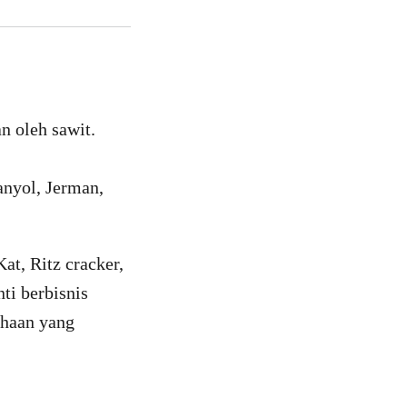
n oleh sawit.
anyol, Jerman,
t, Ritz cracker,
ti berbisnis
ahaan yang