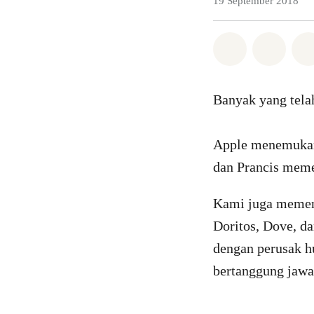
19 September 2018
Bagikan di 
Bagika
Banyak yang tela
Apple menemukan i
dan Prancis meme
Kami juga memena
Doritos, Dove, da
dengan perusak h
bertanggung jawa