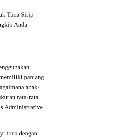
uk Tuna Sirip
ngkin Anda
menggunakan
 memiliki panjang
bagaimana anak-
kuran rata-rata
es Administrative
ayi tuna dengan