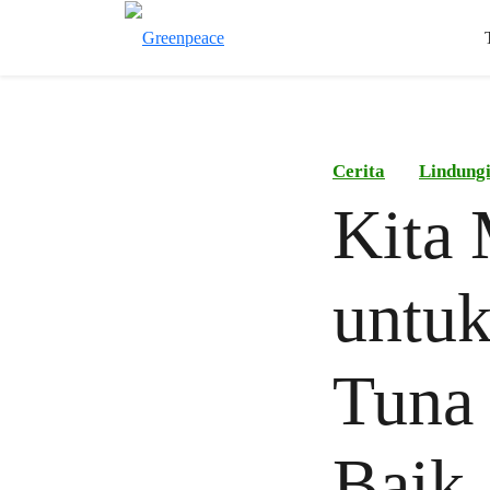
Cerita
Lindung
Kita
untuk
Tuna 
Baik