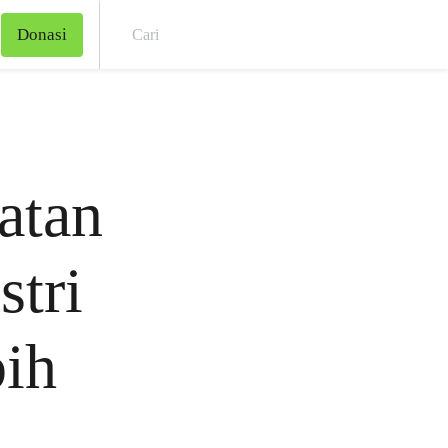
Donasi
Cari
atan
tri
bih