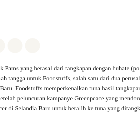
Whatsapp
n di Facebook
Bagikan di Twitter
Bagikan melalui Email
Share on Bluesky
k Pams yang berasal dari tangkapan dengan huhate (pol
ah tangga untuk Foodstuffs, salah satu dari dua perus
a Baru. Foodstuffs memperkenalkan tuna hasil tangkapa
setelah peluncuran kampanye Greenpeace yang mendor
er di Selandia Baru untuk beralih ke tuna yang ditang