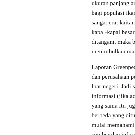
ukuran panjang a
bagi populasi ik
sangat erat kait
kapal-kapal besar
ditangani, maka b
menimbulkan masa
Laporan Greenpea
dan perusahaan p
luar negeri. Jadi
informasi (jika a
yang sama itu jug
berbeda yang dit
mulai memahami b
sumber dan infor