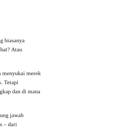
ng biasanya
ehat? Atau
na menyukai merek
. Tetapi
ngkap dan di mana
gung jawab
s – dari