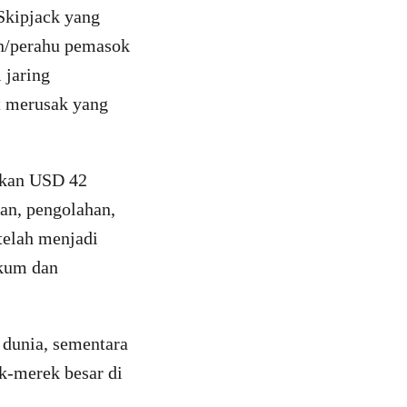
Skipjack yang
an/perahu pemasok
 jaring
 merusak yang
lkan USD 42
pan, pengolahan,
telah menjadi
ukum dan
i dunia, sementara
k-merek besar di