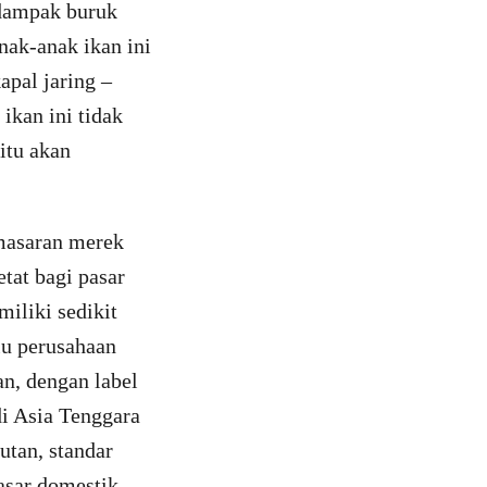
rdampak buruk
nak-anak ikan ini
apal jaring –
ikan ini tidak
itu akan
masaran merek
tat bagi pasar
miliki sedikit
alu perusahaan
an, dengan label
di Asia Tenggara
tan, standar
asar domestik.