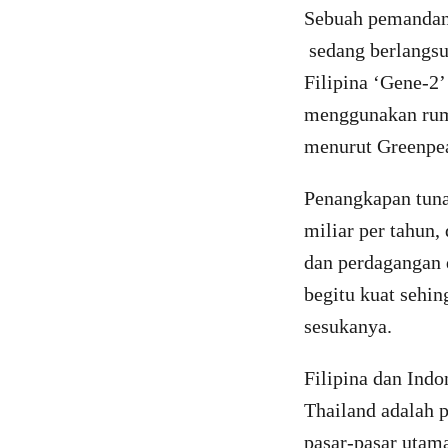
Sebuah pemandang
sedang berlangsun
Filipina ‘Gene-2’
menggunakan rum
menurut Greenpea
Penangkapan tuna
miliar per tahun,
dan perdagangan d
begitu kuat sehi
sesukanya.
Filipina dan Indo
Thailand adalah 
pasar-pasar utama