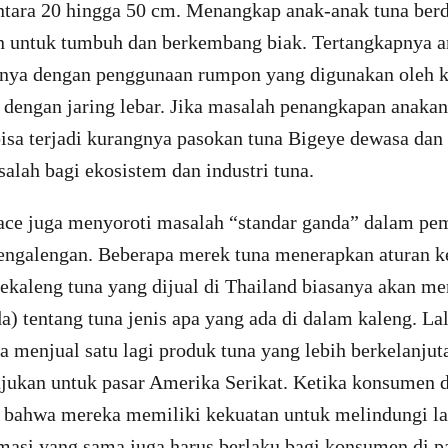
ntara 20 hingga 50 cm. Menangkap anak-anak tuna be
an untuk tumbuh dan berkembang biak. Tertangkapnya a
annya dengan penggunaan rumpon yang digunakan oleh k
 dengan jaring lebar. Jika masalah penangkapan anakan 
isa terjadi kurangnya pasokan tuna Bigeye dewasa dan 
lah bagi ekosistem dan industri tuna.
ce juga menyoroti masalah “standar ganda” dalam pe
engalengan. Beberapa merek tuna menerapkan aturan ke
 sekaleng tuna yang dijual di Thailand biasanya akan me
da) tentang tuna jenis apa yang ada di dalam kaleng. L
a menjual satu lagi produk tuna yang lebih berkelanjut
ujukan untuk pasar Amerika Serikat. Ketika konsumen 
ahwa mereka memiliki kekuatan untuk melindungi lau
masi yang sama juga harus berlaku bagi konsumen di p