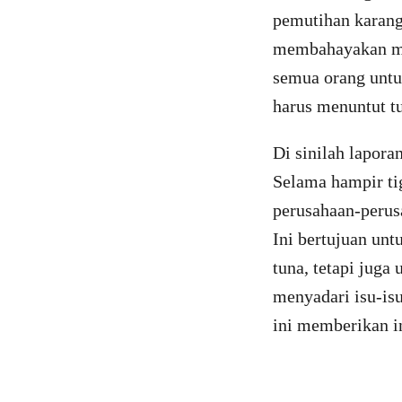
pemutihan karang
membahayakan mam
semua orang untu
harus menuntut t
Di sinilah lapor
Selama hampir ti
perusahaan-perusa
Ini bertujuan un
tuna, tetapi jug
menyadari isu-isu
ini memberikan in