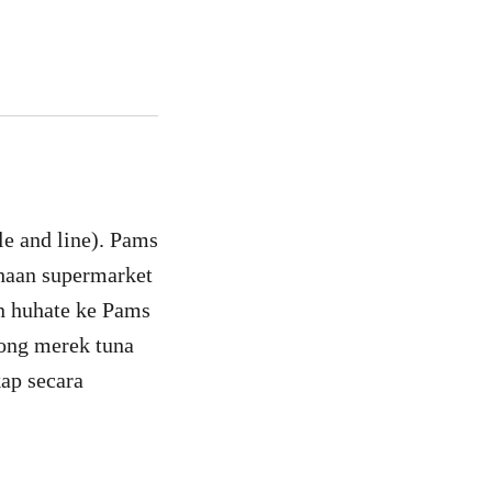
e and line). Pams
ahaan supermarket
n huhate ke Pams
ong merek tuna
kap secara