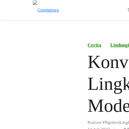
Cerita
Lindung
Konv
Lingk
Mode
Podcast #NgobrolLin