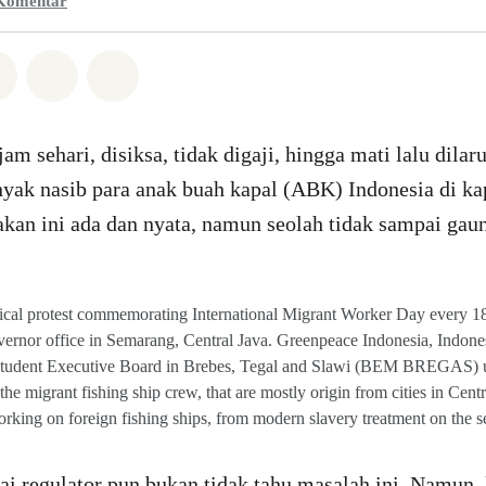
Komentar
Whatsapp
n di Facebook
Bagikan di Twitter
Bagikan melalui Email
Share on Bluesky
am sehari, disiksa, tidak digaji, hingga mati lalu dilaru
nyak nasib para anak buah kapal (ABK) Indonesia di ka
akan ini ada dan nyata, namun seolah tidak sampai gau
trical protest commemorating International Migrant Worker Day every 1
vernor office in Semarang, Central Java. Greenpeace Indonesia, Indon
tudent Executive Board in Brebes, Tegal and Slawi (BEM BREGAS) ur
the migrant fishing ship crew, that are mostly origin from cities in Cent
rking on foreign fishing ships, from modern slavery treatment on the s
ai regulator pun bukan tidak tahu masalah ini. Namun,