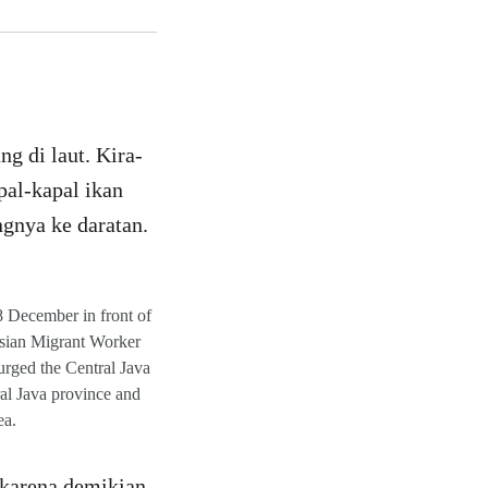
ng di laut. Kira-
pal-kapal ikan
ngnya ke daratan.
8 December in front of
esian Migrant Worker
ged the Central Java
ral Java province and
ea.
 karena demikian