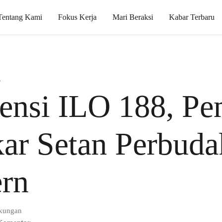
Tentang Kami
Fokus Kerja
Mari Beraksi
Kabar Terbaru
i
ensi ILO 188, Pe
ar Setan Perbud
rn
gkungan