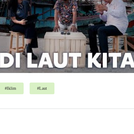
#
Iklim
#
Laut