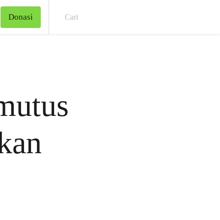
Donasi
Cari
mutus
akan