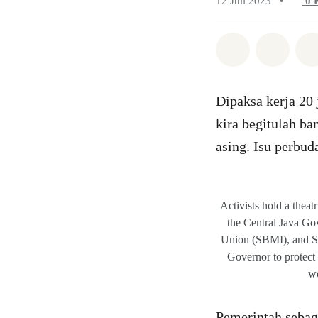
12 Juli 2023
•
0
Bagikan di 
Bagika
Dipaksa kerja 20 j
kira begitulah ba
asing. Isu perbud
Activists hold a thea
the Central Java Go
Union (SBMI), and S
Governor to protect 
wo
Pemerintah sebag