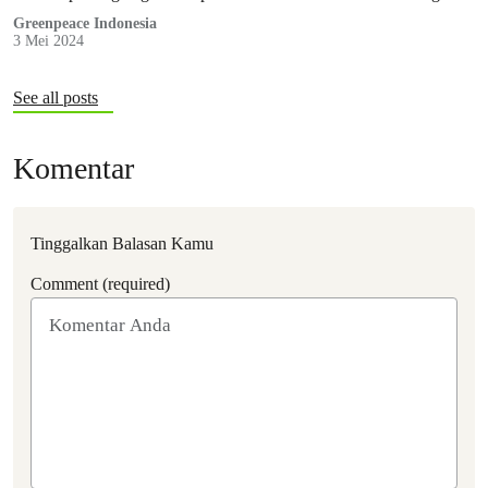
publikasi film dokumenter “Before You Eat” Director’s Cut yang
Greenpeace Indonesia
3 Mei 2024
diproduksi oleh Serikat Buruh Migran Indonesia (SBMI).
See all posts
Komentar
Tinggalkan Balasan Kamu
Comment (required)