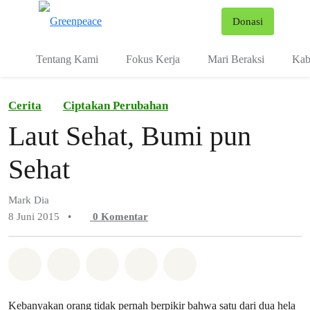
Fo
Donasi
Menu
Tentang Kami
Fokus Kerja
Mari Beraksi
Kab
Cerita
Ciptakan Perubahan
Laut Sehat, Bumi pun
Sehat
Mark Dia
8 Juni 2015
•
0
Komentar
Bagikan di Whatsapp
Bagikan di Facebook
Bagikan di Twitter
Bagikan melalui Email
Share on Bluesky
Kebanyakan orang tidak pernah berpikir bahwa satu dari dua hela