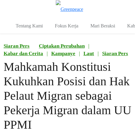
Fo
Menu
Tentang Kami
Fokus Kerja
Mari Beraksi
Kab
Siaran Pers
Ciptakan Perubahan
|
Kabar dan Cerita
|
Kampanye
|
Laut
|
Siaran Pers
Mahkamah Konstitusi
Kukuhkan Posisi dan Hak
Pelaut Migran sebagai
Pekerja Migran dalam UU
PPMI