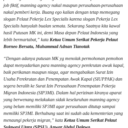
job fiktif, manning agency nakal maupun perusahaan-perusahaan
nakal pemberi kerja. Buang ego kalian dengan tetap memegang
slogan Pelaut Pekerja Lex Specialis karena slogan Pekerja Lex
Specialis hanyalah bualan semata. Sekarang Saatnya kita kawal
hasil Putusan MK ini, demi Masa depan Pelaut Indonesia yang
lebih bermartabat,” kata
Ketua Umum Serikat Pekerja Pelaut
Borneo Bersatu, Muhammad Adnan Tianotak
“Dengan adanya putusan MK yg menolak permohonan pemohon
dapat menyadarkan para manning agency perekrutan awak kapal,
baik perikanan maupun niaga, agar mengabaikan Surat Izin
Usaha Perekrutan dan Penempatan Awak Kapal (SIUPPAK) dan
segera beralih ke Surat Izin Perusahaan Penempatan Pekerja
Migran Indonesia (SIP3MI). Dalam hal perizinan kiranya aparat
yang berwenang melakukan sidak keseluruhan manning agency
yang belum memiliki SP3MI agar perusahaan ditutup sampai
memiliki SP3MI. Berhubung saat ini sudah ada kementerian yang
menaungi pekerja migran,” kata
Ketua Umum Serikat Pelaut
Sulawesi Utara (SPSU), Anwar Abdul Dalewa.