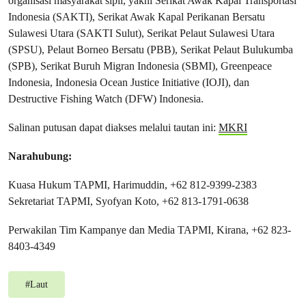
organisasi masyarakat sipil, yakni Serikat Awak Kapal Transportasi
Indonesia (SAKTI), Serikat Awak Kapal Perikanan Bersatu
Sulawesi Utara (SAKTI Sulut), Serikat Pelaut Sulawesi Utara
(SPSU), Pelaut Borneo Bersatu (PBB), Serikat Pelaut Bulukumba
(SPB), Serikat Buruh Migran Indonesia (SBMI), Greenpeace
Indonesia, Indonesia Ocean Justice Initiative (IOJI), dan
Destructive Fishing Watch (DFW) Indonesia.
Salinan putusan dapat diakses melalui tautan ini:
MKRI
Narahubung:
Kuasa Hukum TAPMI, Harimuddin, ‪+62 812‑9399‑2383‬
Sekretariat TAPMI, Syofyan Koto, ‪+62 813‑1791‑0638‬
Perwakilan Tim Kampanye dan Media TAPMI, Kirana, +62 823-
8403-4349
#
Laut