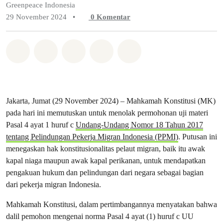
Greenpeace Indonesia
29 November 2024
•
0
Komentar
Bagikan di Whatsapp
Bagikan di Facebook
Bagikan di Twitter
Bagikan melalui Email
Share on Bluesky
Jakarta, Jumat (29 November 2024) – Mahkamah Konstitusi (MK)
pada hari ini memutuskan untuk menolak permohonan uji materi
Pasal 4 ayat 1 huruf c
Undang-Undang Nomor 18 Tahun 2017
tentang Pelindungan Pekerja Migran Indonesia (PPMI)
. Putusan ini
menegaskan hak konstitusionalitas pelaut migran, baik itu awak
kapal niaga maupun awak kapal perikanan, untuk mendapatkan
pengakuan hukum dan pelindungan dari negara sebagai bagian
dari pekerja migran Indonesia.
Mahkamah Konstitusi, dalam pertimbangannya menyatakan bahwa
dalil pemohon mengenai norma Pasal 4 ayat (1) huruf c UU