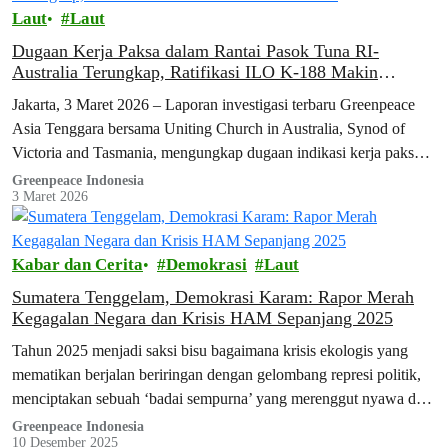
Laut
Laut
Dugaan Kerja Paksa dalam Rantai Pasok Tuna RI-
Australia Terungkap, Ratifikasi ILO K-188 Makin
Mendesak
Jakarta, 3 Maret 2026 – Laporan investigasi terbaru Greenpeace
Asia Tenggara bersama Uniting Church in Australia, Synod of
Victoria and Tasmania, mengungkap dugaan indikasi kerja paksa
yang dialami 25 awak…
Greenpeace Indonesia
3 Maret 2026
Kabar dan Cerita
Demokrasi
Laut
Sumatera Tenggelam, Demokrasi Karam: Rapor Merah
Kegagalan Negara dan Krisis HAM Sepanjang 2025
Tahun 2025 menjadi saksi bisu bagaimana krisis ekologis yang
mematikan berjalan beriringan dengan gelombang represi politik,
menciptakan sebuah ‘badai sempurna’ yang merenggut nyawa dan
membungkam suara rakyat secara sistematis.
Greenpeace Indonesia
10 Desember 2025