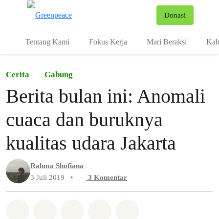
Fo
Donasi
Menu
Tentang Kami
Fokus Kerja
Mari Beraksi
Kab
Cerita
Gabung
Berita bulan ini: Anomali
cuaca dan buruknya
kualitas udara Jakarta
Rahma Shofiana
3 Juli 2019
•
3
Komentar
Bagikan di Whatsapp
Bagikan di Facebook
Bagikan di Twitter
Bagikan melalui Email
Share on Bluesky