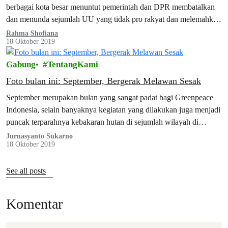
berbagai kota besar menuntut pemerintah dan DPR membatalkan
dan menunda sejumlah UU yang tidak pro rakyat dan melemahkan
demokrasi di Indonesia. Selain itu, ada juga nih aksi Pukul Mundur
Rahma Shofiana
18 Oktober 2019
Krisis Iklim, yang diinisiasi oleh anak muda yang resah akan masa
depan mereka akibat perubahan iklim.
Gabung
TentangKami
Foto bulan ini: September, Bergerak Melawan Sesak
September merupakan bulan yang sangat padat bagi Greenpeace
Indonesia, selain banyaknya kegiatan yang dilakukan juga menjadi
puncak terparahnya kebakaran hutan di sejumlah wilayah di
Indonesia terutama Sumatera dan Kalimantan. Berikut ini…
Jurnasyanto Sukarno
18 Oktober 2019
See all posts
Komentar