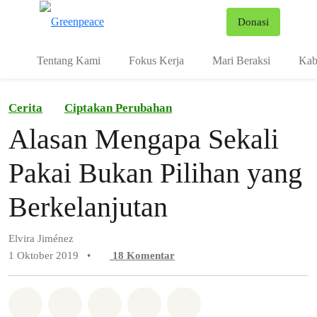
Fo
Donasi
Menu
Tentang Kami
Fokus Kerja
Mari Beraksi
Kab
Cerita
Ciptakan Perubahan
Alasan Mengapa Sekali
Pakai Bukan Pilihan yang
Berkelanjutan
Elvira Jiménez
1 Oktober 2019
•
18
Komentar
Bagikan di Whatsapp
Bagikan di Facebook
Bagikan di Twitter
Bagikan melalui Email
Share on Bluesky