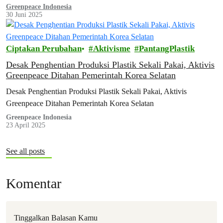
produsen, dan masyarakat sipil untuk meninjau kembali capaian
Greenpeace Indonesia
30 Juni 2025
implementasi peta jalan, mengidentifikasi tantangan, dan
mendorong langkah konkret pengurangan sampah plastik di masa
depan.
Ciptakan Perubahan
Aktivisme
PantangPlastik
Desak Penghentian Produksi Plastik Sekali Pakai, Aktivis
Greenpeace Ditahan Pemerintah Korea Selatan
Desak Penghentian Produksi Plastik Sekali Pakai, Aktivis
Greenpeace Ditahan Pemerintah Korea Selatan
Greenpeace Indonesia
23 April 2025
See all posts
Komentar
Tinggalkan Balasan Kamu