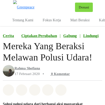
Fo
Donasi
Menu
Tentang Kami
Fokus Kerja
Mari Beraksi
Kab
Cerita
Ciptakan Perubahan
|
Gabung
|
Lindungi
Mereka Yang Beraksi
Melawan Polusi Udara!
Rahma Shofiana
17 Februari 2020
•
0
Komentar
Bagikan di Whatsapp
Bagikan di Facebook
Bagikan di Twitter
Bagikan melalui Email
Share on Bluesky
Solusi polusi udara dari berbagai aksi masyarakat