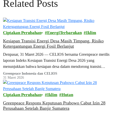
Related Posts
Ciptakan Perubahan
EnergiTerbarukan
Iklim
Kesiapan Transisi Energi Desa Masih Timpang, Risiko
Ketergantungan Energi Fosil Berlanjut
Denpasar, 31 Maret 2026 — CELIOS bersama Greenpeace merilis
laporan Indeks Kesiapan Transisi Energi Desa 2026 yang
menunjukkan bahwa kesiapan desa dalam mendorong transisi
energi bersih di Indonesia masih menghadapi…
Greenpeace Indonesia dan CELIOS
31 Maret 2026
Ciptakan Perubahan
Iklim
Hutan
Greenpeace Respons Keputusan Prabowo Cabut Izin 28
Perusahaan Setelah Banjir Sumatera