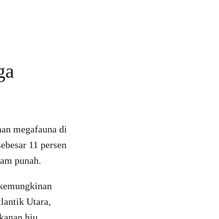
ga
an megafauna di
ebesar 11 persen
ncam punah.
n kemungkinan
lantik Utara,
kanan hiu