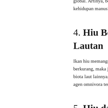
global. Artinya, 
kehidupan manus
4.
Hiu B
Lautan
Ikan hiu memangsa
berkurang, maka 
biota laut lainn
agen omnivora ter