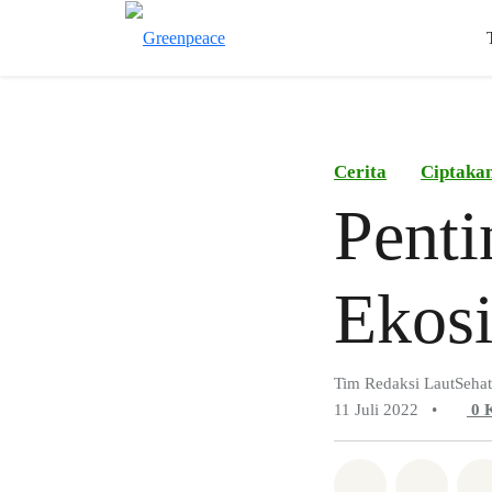
Cerita
Ciptaka
Penti
Ekosi
Tim Redaksi LautSehat
11 Juli 2022
•
0
Bagikan di 
Bagika