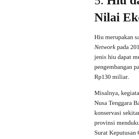
5.
Hiu d
Nilai E
Hiu merupakan sal
Network
pada 201
jenis hiu dapat m
pengembangan par
Rp130 miliar.
Misalnya, kegiat
Nusa Tenggara Ba
konservasi sekita
provinsi menduku
Surat Keputusan 