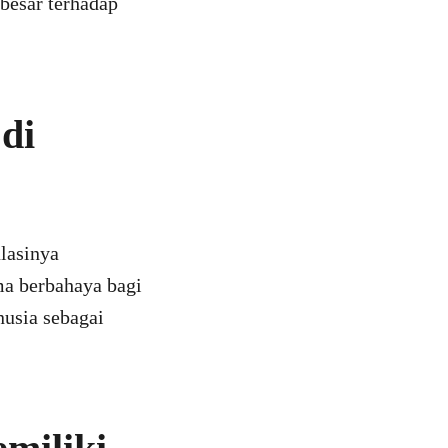
 besar terhadap
di
lasinya
ma berbahaya bagi
nusia sebagai