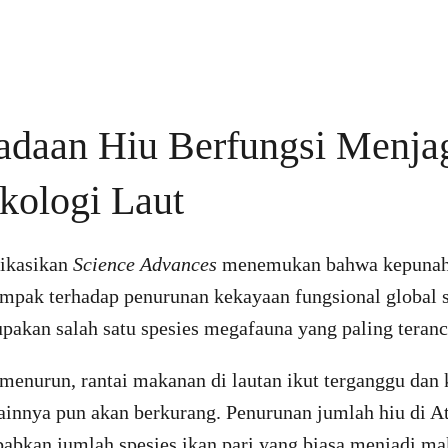
adaan Hiu Berfungsi Menja
kologi Laut
likasikan
Science Advances
menemukan bahwa kepunah
ampak terhadap penurunan kekayaan fungsional global s
upakan salah satu spesies megafauna yang paling tera
u menurun, rantai makanan di lautan ikut terganggu da
lainnya pun akan berkurang. Penurunan jumlah hiu di At
abkan jumlah spesies ikan pari yang biasa menjadi ma