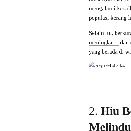
mengalami kenaik
populasi kerang l
Selain itu, berk
meningkat
dan 
yang berada di wi
2.
Hiu B
Melindu