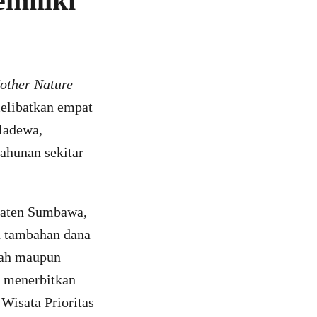
miliki
other Nature
melibatkan empat
aladewa,
ahunan sekitar
paten Sumbawa,
n tambahan dana
erah maupun
n menerbitkan
isata Prioritas