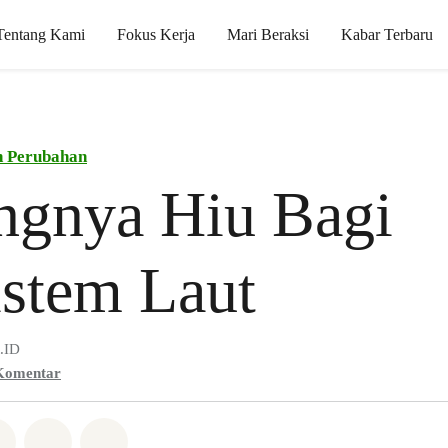
Tentang Kami
Fokus Kerja
Mari Beraksi
Kabar Terbaru
n Perubahan
ngnya Hiu Bagi
stem Laut
.ID
Komentar
Whatsapp
n di Facebook
Bagikan di Twitter
Bagikan melalui Email
Share on Bluesky