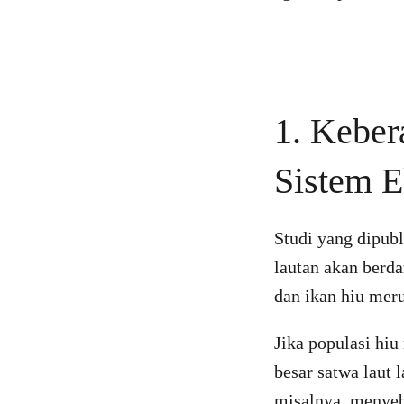
1. Keber
Sistem E
Studi yang dipub
lautan akan berd
dan ikan hiu mer
Jika populasi hi
besar satwa laut 
misalnya, menyeb