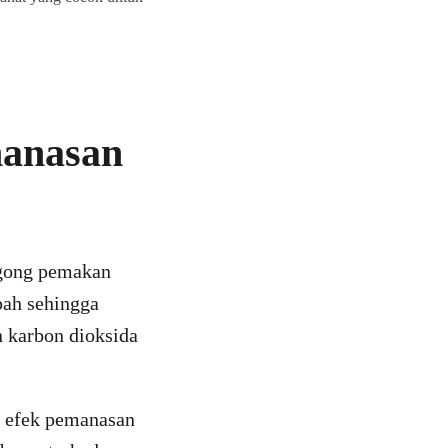
anasan
ugong pemakan
bah sehingga
 karbon dioksida
n efek pemanasan