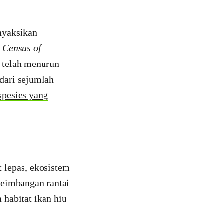
nyaksikan
,
Census of
 telah menurun
 dari sejumlah
spesies yang
 lepas, ekosistem
seimbangan rantai
 habitat ikan hiu