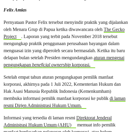
Felix Amias
Pernyataan Pastor Felix tersebut menyindir praktik yang dijalankan
oleh Menara Grup di Papua ketika diwawancara oleh
The Gecko
Project
. Laporan yang terbit pada November 2018 tersebut
mengungkap praktik penggunaan perusahaan bayangan dalam
menguasai izin yang diperoleh secara bermasalah. Ketika itu baru
delapan bulan setelah Presiden mengundangkan
aturan mengenai
pengungkapan
beneficial ownership
korporasi.
Setelah empat tahun aturan pengungkapan pemilik manfaat
korporasi, akhirnya pada 1 Juli 2022, Kementerian Hukum dan
Hak Asasi Manusia Republik Indonesia (Kemenkumham)
membuka informasi pemilik manfaat korporasi ke publik
di laman
resmi Dirjen Administrasi Hukum Umum.
Informasi yang tersedia di laman resmi
Direktorat Jenderal
Administrasi Hukum Umum (AHU)
memuat info pemilik
manfaat berdasarkan pelaporan oleh korporasi, atau belum