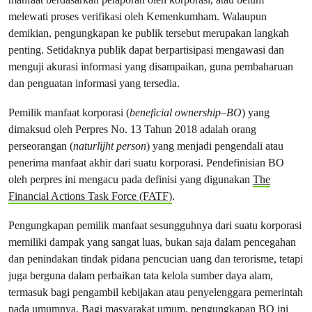
melewati proses verifikasi oleh Kemenkumham. Walaupun
demikian, pengungkapan ke publik tersebut merupakan langkah
penting. Setidaknya publik dapat berpartisipasi mengawasi dan
menguji akurasi informasi yang disampaikan, guna pembaharuan
dan penguatan informasi yang tersedia.
Pemilik manfaat korporasi (
beneficial ownership–BO
) yang
dimaksud oleh Perpres No. 13 Tahun 2018 adalah orang
perseorangan (
naturlijht person
) yang menjadi pengendali atau
penerima manfaat akhir dari suatu korporasi. Pendefinisian BO
oleh perpres ini mengacu pada definisi yang digunakan
The
Financial Actions Task Force (FATF)
.
Pengungkapan pemilik manfaat sesungguhnya dari suatu korporasi
memiliki dampak yang sangat luas, bukan saja dalam pencegahan
dan penindakan tindak pidana pencucian uang dan terorisme, tetapi
juga berguna dalam perbaikan tata kelola sumber daya alam,
termasuk bagi pengambil kebijakan atau penyelenggara pemerintah
pada umumnya. Bagi masyarakat umum, pengungkapan BO ini