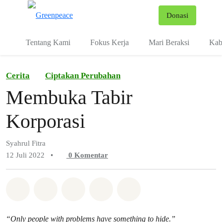
Fo
Donasi
Menu
Tentang Kami
Fokus Kerja
Mari Beraksi
Kab
Cerita
Ciptakan Perubahan
Membuka Tabir
Korporasi
Syahrul Fitra
12 Juli 2022
•
0
Komentar
Bagikan di Whatsapp
Bagikan di Facebook
Bagikan di Twitter
Bagikan melalui Email
Share on Bluesky
“Only people with problems have something to hide.”