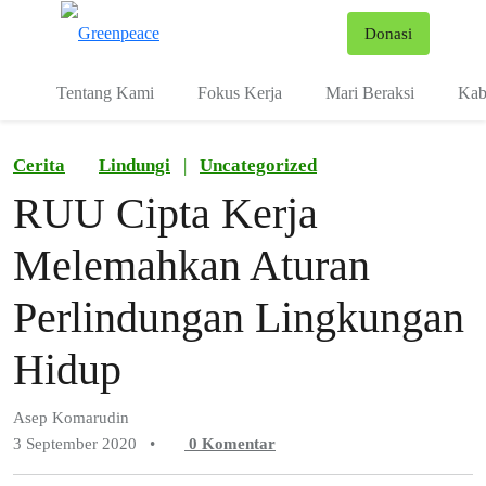
Fo
Donasi
Menu
Tentang Kami
Fokus Kerja
Mari Beraksi
Kab
Cerita
Lindungi
|
Uncategorized
RUU Cipta Kerja
Melemahkan Aturan
Perlindungan Lingkungan
Hidup
Asep Komarudin
3 September 2020
•
0
Komentar