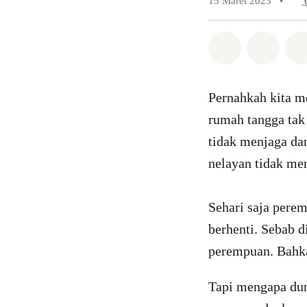
15 Maret 2023
•
Bagikan di 
Bagika
Pernahkah kita m
rumah tangga tak
tidak menjaga da
nelayan tidak me
Sehari saja pere
berhenti. Sebab d
perempuan. Bahka
Tapi mengapa dun