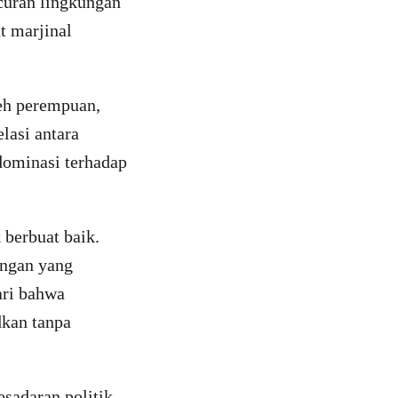
curan lingkungan
t marjinal
eh perempuan,
lasi antara
dominasi terhadap
 berbuat baik.
angan yang
ari bahwa
dkan tanpa
esadaran politik