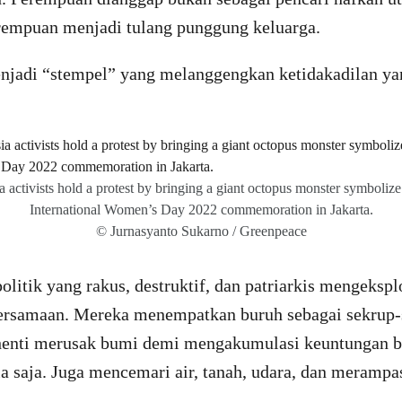
rempuan menjadi tulang punggung keluarga.
njadi “stempel” yang melanggengkan ketidakadilan ya
 activists hold a protest by bringing a giant octopus monster symbolize
International Women’s Day 2022 commemoration in Jakarta.
© Jurnasyanto Sukarno / Greenpeace
litik yang rakus, destruktif, dan patriarkis mengekspl
ersamaan. Mereka menempatkan buruh sebagai sekrup-
k henti merusak bumi demi mengakumulasi keuntungan b
 saja. Juga mencemari air, tanah, udara, dan merampa