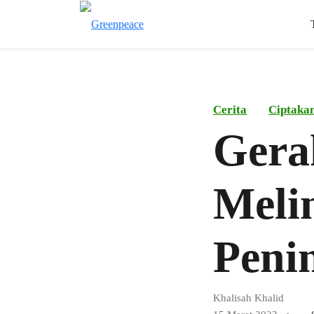
Cerita
Ciptaka
Gera
Melin
Peni
Khalisah Khalid