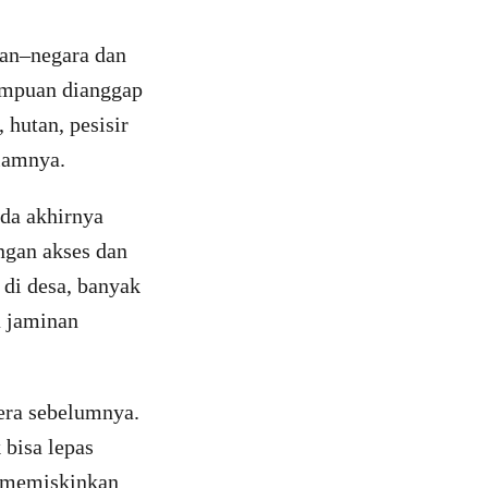
gan–negara dan
rempuan dianggap
hutan, pesisir
alamnya.
da akhirnya
ngan akses dan
 di desa, banyak
a jaminan
 era sebelumnya.
bisa lepas
n memiskinkan