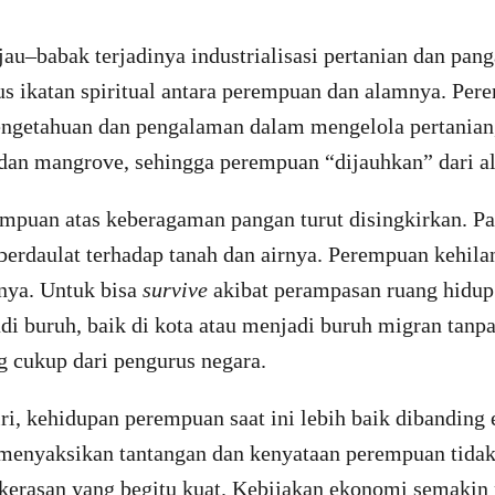
jau–babak terjadinya industrialisasi pertanian dan pan
s ikatan spiritual antara perempuan dan alamnya. Pe
engetahuan dan pengalaman dalam mengelola pertanian, 
 dan mangrove, sehingga perempuan “dijauhkan” dari 
mpuan atas keberagaman pangan turut disingkirkan. Pa
berdaulat terhadap tanah dan airnya. Perempuan kehila
mnya. Untuk bisa
survive
akibat perampasan ruang hidup
i buruh, baik di kota atau menjadi buruh migran tanp
g cukup dari pengurus negara.
ri, kehidupan perempuan saat ini lebih baik dibanding
menyaksikan tantangan dan kenyataan perempuan tidak 
ekerasan yang begitu kuat. Kebijakan ekonomi semaki