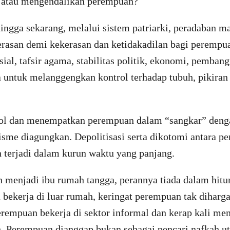
atau mengendalikan perempuan?
ingga sekarang, melalui sistem patriarki, peradaban ma
rasan demi kekerasan dan ketidakadilan bagi perempu
ial, tafsir agama, stabilitas politik, ekonomi, pemban
a untuk melanggengkan kontrol terhadap tubuh, pikiran
ol dan menempatkan perempuan dalam “sangkar” deng
isme diagungkan. Depolitisasi serta dikotomi antara p
 terjadi dalam kurun waktu yang panjang.
 menjadi ibu rumah tangga, perannya tiada dalam hit
 bekerja di luar rumah, keringat perempuan tak diharga
erempuan bekerja di sektor informal dan kerap kali me
h. Perempuan dianggap bukan sebagai pencari nafkah u