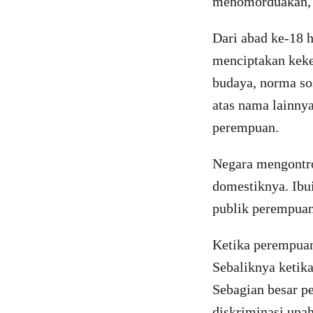
menomorduakan, 
Dari abad ke-18 h
menciptakan keke
budaya, norma sos
atas nama lainny
perempuan.
Negara mengontr
domestiknya. Ibu
publik perempuan
Ketika perempuan
Sebaliknya ketika
Sebagian besar p
diskriminasi upa