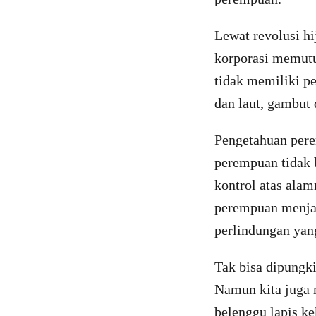
Lewat revolusi hi
korporasi memutu
tidak memiliki p
dan laut, gambut
Pengetahuan pere
perempuan tidak 
kontrol atas ala
perempuan menjad
perlindungan yan
Tak bisa dipungki
Namun kita juga 
belenggu lapis k