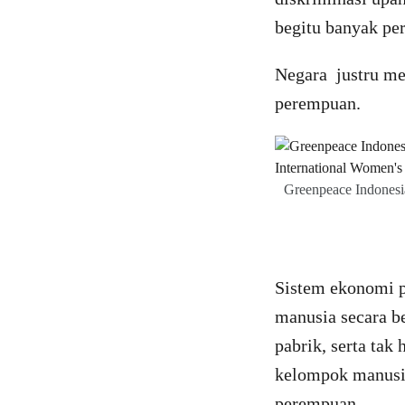
begitu banyak pe
Negara justru me
perempuan.
Greenpeace Indonesia
Sistem ekonomi po
manusia secara b
pabrik, serta ta
kelompok manusia
perempuan.