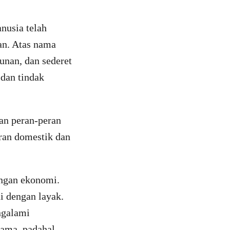
nusia telah
an. Atas nama
gunan, dan sederet
 dan tindak
an peran-peran
eran domestik dan
ungan ekonomi.
i dengan layak.
ngalami
tama, padahal