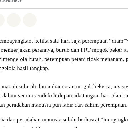
0
Komentar
Whatsapp
n di Facebook
Bagikan di Twitter
Bagikan melalui Email
Share on Bluesky
embayangkan, ketika satu hari saja perempuan “diam”?
 mengerjakan perannya, buruh dan PRT mogok bekerja
n mengelola hutan, perempuan petani tidak menanam,
ngelola hasil tangkap.
mpuan di seluruh dunia diam atau mogok bekerja, nisca
i dalam semua sendi kehidupan ada tangan, hati, dan bu
n peradaban manusia pun lahir dari rahim perempuan
ia dan peradaban manusia selalu berhasrat “menyingki