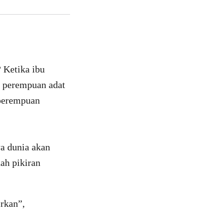
 Ketika ibu
, perempuan adat
 perempuan
ya dunia akan
ah pikiran
.
rkan”,