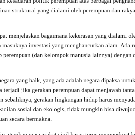
dan kesadaran politik perempuan atas berbagai penghan
inan struktural yang dialami oleh perempuan dan rakya
at menjelaskan bagaimana kekerasan yang dialami ol
n masuknya investasi yang menghancurkan alam. Ada re
p perempuan (dan kelompok manusia lainnya) dengan 
egara yang baik, yang ada adalah negara dipaksa untuk
sa terjadi jika gerakan perempuan dapat menjawab tant
un sebaliknya, gerakan lingkungan hidup harus menyad
eadilan sosial dan ekologis, tidak mungkin bisa diwuju
uan secara bermakna.
ain, gerakan masyarakat sipil harus terus memperkuat k