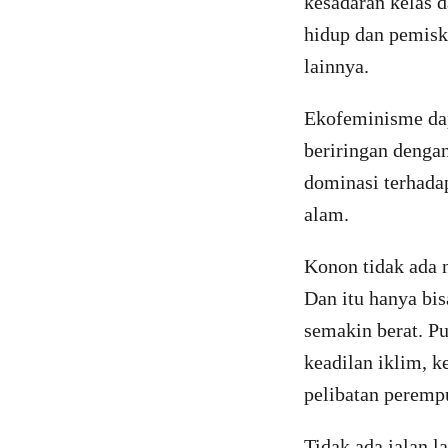
kesadaran kelas 
hidup dan pemisk
lainnya.
Ekofeminisme dap
beriringan denga
dominasi terhada
alam.
Konon tidak ada n
Dan itu hanya bi
semakin berat. P
keadilan iklim, k
pelibatan peremp
Tidak ada jalan l