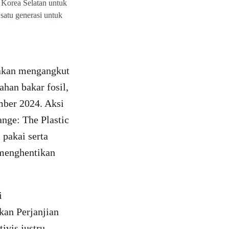
Korea Selatan untuk
 satu generasi untuk
 akan mengangkut
ahan bakar fosil,
mber 2024. Aksi
ange: The Plastic
 pakai serta
menghentikan
i
kan Perjanjian
ivis justru