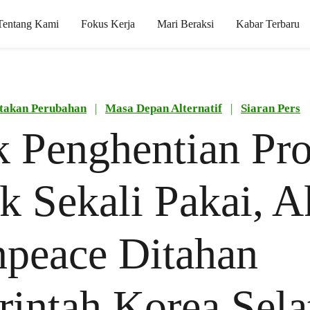
Tentang Kami
Fokus Kerja
Mari Beraksi
Kabar Terbaru
takan Perubahan
|
Masa Depan Alternatif
|
Siaran Pers
 Penghentian Pr
ik Sekali Pakai, A
peace Ditahan
intah Korea Sela