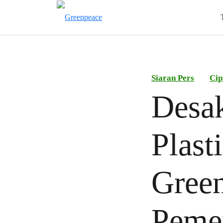
Siaran Pers
Cip
Desak
Plast
Green
Pemer