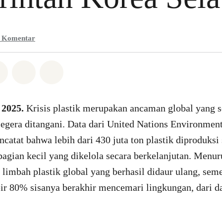
0
Komentar
Whatsapp
n di Facebook
Bagikan di Twitter
Bagikan melalui Email
Share on Bluesky
 2025.
Krisis plastik merupakan ancaman global yang 
egera ditangani. Data dari United Nations Environme
atat bahwa lebih dari 430 juta ton plastik diproduksi 
agian kecil yang dikelola secara berkelanjutan. Menu
 limbah plastik global yang berhasil didaur ulang, se
ir 80% sisanya berakhir mencemari lingkungan, dari d