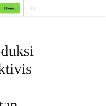
Donasi
Cari
oduksi
ktivis
tan