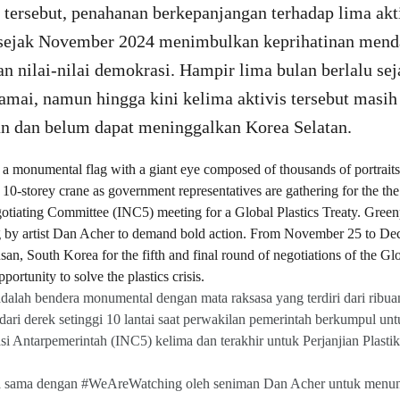
 tersebut, penahanan berkepanjangan terhadap lima ak
 sejak November 2024 menimbulkan keprihatinan mend
an nilai-nilai demokrasi. Hampir lima bulan berlalu se
amai, namun hingga kini kelima aktivis tersebut masih
an dan belum dapat meninggalkan Korea Selatan.
lah bendera monumental dengan mata raksasa yang terdiri dari ribuan 
dari derek setinggi 10 lantai saat perwakilan pemerintah berkumpul u
si Antarpemerintah (INC5) kelima dan terakhir untuk Perjanjian Plastik
a sama dengan #WeAreWatching oleh seniman Dan Acher untuk menuntu