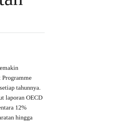
semakin
nt Programme
setiap tahunnya.
rut laporan OECD
mentara 12%
aratan hingga