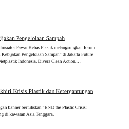
ijakan Pengelolaan Sampah
, Inisiator Pawai Bebas Plastik melangsungkan forum
Kebijakan Pengelolaan Sampah” di Jakarta Future
etplastik Indonesia, Divers Clean Action,
n berbagai elemen masyarakat sipil…
iri Krisis Plastik dan Ketergantungan
gan banner bertuliskan “END the Plastic Crisis:
ing di kawasan Asia Tenggara.