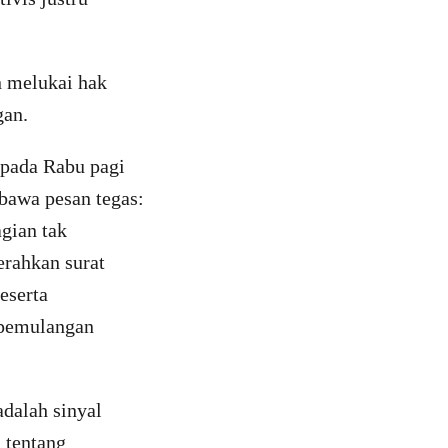
n melukai hak
gan.
 pada Rabu pagi
mbawa pesan tegas:
agian tak
erahkan surat
eserta
 pemulangan
dalah sinyal
a tentang