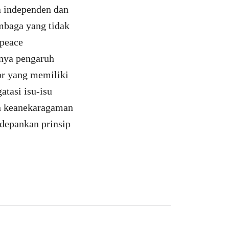
a independen dan
embaga yang tidak
npeace
anya pengaruh
or yang memiliki
tasi isu-isu
ian keanekaragaman
edepankan prinsip