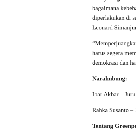
bagaimana kebebas
diperlakukan di s
Leonard Simanjun
“Memperjuangkan 
harus segera me
demokrasi dan hak
Narahubung:
Ibar Akbar – Jur
Rahka Susanto –
Tentang Greenp