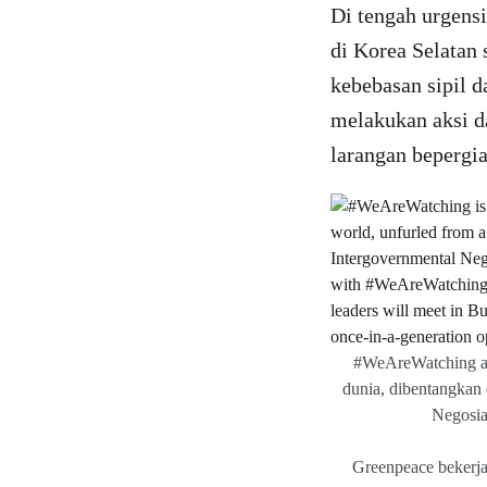
Di tengah urgensi
di Korea Selatan
kebebasan sipil d
melakukan aksi d
larangan bepergi
#WeAreWatching ada
dunia, dibentangkan 
Negosia
Greenpeace bekerj