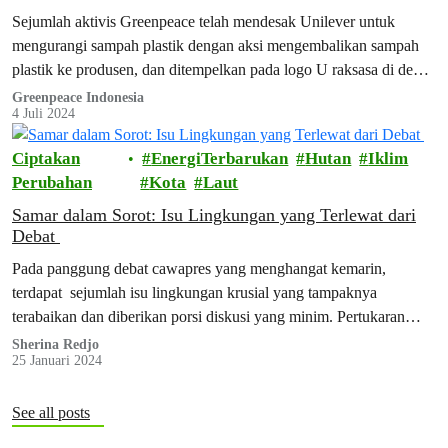
Sejumlah aktivis Greenpeace telah mendesak Unilever untuk
mengurangi sampah plastik dengan aksi mengembalikan sampah
plastik ke produsen, dan ditempelkan pada logo U raksasa di depan
Graha Unilever.
Greenpeace Indonesia
4 Juli 2024
Ciptakan
EnergiTerbarukan
Hutan
Iklim
Perubahan
Kota
Laut
Samar dalam Sorot: Isu Lingkungan yang Terlewat dari
Debat
Pada panggung debat cawapres yang menghangat kemarin,
terdapat sejumlah isu lingkungan krusial yang tampaknya
terabaikan dan diberikan porsi diskusi yang minim. Pertukaran
gagasan antara para calon wakil presiden, tampaknya melupakan
Sherina Redjo
25 Januari 2024
beberapa elemen penting terkait keberlanjutan dan keberagaman
ekosistem tanah air tidak mendapat penekanan yang memadai.
See all posts