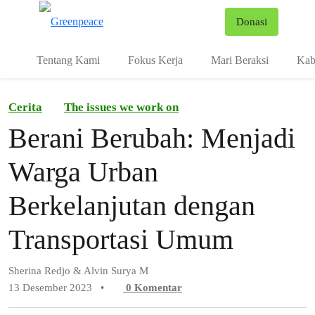
Fo
Donasi
Menu
Tentang Kami
Fokus Kerja
Mari Beraksi
Kab
Cerita
The issues we work on
Berani Berubah: Menjadi
Warga Urban
Berkelanjutan dengan
Transportasi Umum
Sherina Redjo & Alvin Surya M
13 Desember 2023
•
0
Komentar