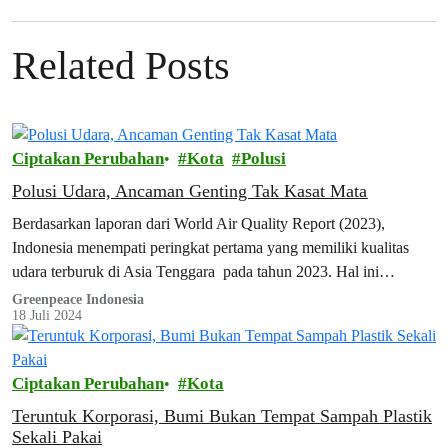
Related Posts
Ciptakan Perubahan
Kota
Polusi
Polusi Udara, Ancaman Genting Tak Kasat Mata
Berdasarkan laporan dari World Air Quality Report (2023),
Indonesia menempati peringkat pertama yang memiliki kualitas
udara terburuk di Asia Tenggara pada tahun 2023. Hal ini
menunjukkan bahwa masalah polusi udara merupakan tantangan
Greenpeace Indonesia
18 Juli 2024
serius yang perlu segera ditangani di Indonesia. Salah satu yang
menjadi sumber polutan udara di Indonesia adalah PLTU batu
bara.
Ciptakan Perubahan
Kota
Teruntuk Korporasi, Bumi Bukan Tempat Sampah Plastik
Sekali Pakai