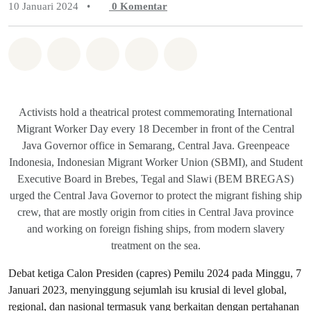
10 Januari 2024
•
0
Komentar
Bagikan di Whatsapp
Bagikan di Facebook
Bagikan di Twitter
Bagikan melalui Email
Share on Bluesky
Activists hold a theatrical protest commemorating International
Migrant Worker Day every 18 December in front of the Central
Java Governor office in Semarang, Central Java. Greenpeace
Indonesia, Indonesian Migrant Worker Union (SBMI), and Student
Executive Board in Brebes, Tegal and Slawi (BEM BREGAS)
urged the Central Java Governor to protect the migrant fishing ship
crew, that are mostly origin from cities in Central Java province
and working on foreign fishing ships, from modern slavery
treatment on the sea.
Debat ketiga Calon Presiden (capres) Pemilu 2024 pada Minggu, 7
Januari 2023, menyinggung sejumlah isu krusial di level global,
regional, dan nasional termasuk yang berkaitan dengan pertahanan