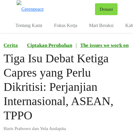
Fo
Donasi
Menu
Tentang Kami
Fokus Kerja
Mari Beraksi
Kab
Cerita
Ciptakan Perubahan
|
The issues we work on
Tiga Isu Debat Ketiga
Capres yang Perlu
Dikritisi: Perjanjian
Internasional, ASEAN,
TPPO
Haris Prabowo dan Vela Andapita