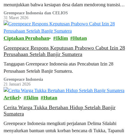
menunjukkan bahwa kesiapan desa dalam mendorong transisi
energi bersih di Indonesia masih menghadapi…
Greenpeace Indonesia dan CELIOS
31 Maret 2026
Ciptakan Perubahan
Iklim
Hutan
Greenpeace Respons Keputusan Prabowo Cabut Izin 28
Perusahaan Setelah Banjir Sumatera
Tanggapan Greenpeace Indonesia atas Pencabutan Izin 28
Perusahaan Setelah Banjir Sumatera.
Greenpeace Indonesia
21 Januari 2026
Artikel
Iklim
Hutan
Cerita Warga Tukka Bertahan Hidup Setelah Banjir
Sumatera
Greenpeace Indonesia mengikuti perjalanan Delima Silalahi
menyalurkan bantuan untuk korban bencana di Tukka, Tapanuli