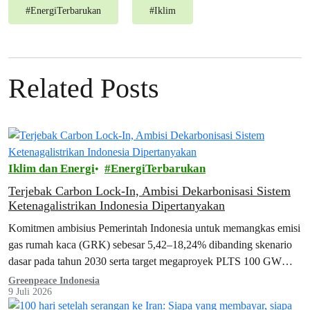
#
EnergiTerbarukan
#
Iklim
Related Posts
Iklim dan Energi
EnergiTerbarukan
Terjebak Carbon Lock-In, Ambisi Dekarbonisasi Sistem
Ketenagalistrikan Indonesia Dipertanyakan
Komitmen ambisius Pemerintah Indonesia untuk memangkas emisi
gas rumah kaca (GRK) sebesar 5,42–18,24% dibanding skenario
dasar pada tahun 2030 serta target megaproyek PLTS 100 GW
yang dimulai tahun ini menghadapi tembok besar.
Greenpeace Indonesia
9 Juli 2026