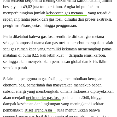
fosil tersebut berpotensi meningkatkan emisi karbon dalam jumlah
besar, yaitu 49,02 juta ton per tahun. Angka ini pun belum
memperhitungkan jumlah
kebocoran gas metana
yang terjadi di
sepanjang rantai pasok dari gas fosil, dimulai dari proses ekstraksi,
pengiriman/transportasi, hingga penggunaan.
Perlu diketahui bahwa gas fosil sendiri terdiri dari gas metana
sebagai komposisi utama dan gas metana tersebut merupakan salah
satu gas rumah kaca yang memiliki kekuatan memerangkap panas
matahari di bumi
82.5 kali lebih kuat
daripada emisi karbon,
sehingga akan menyebabkan pemanasan global dan krisis iklim
semakin parah.
Selain itu, penggunaan gas fosil juga menimbulkan kerugian
ekonomi bagi pemerintah dan masyarakat, mencakup beban
subsidi energi yang membengkak, dimana Indonesia diproyeksikan
akan menjadi
net importer gas fosil
pada tahun 2040, hingga
dampak kesehatan dan lingkungan yang meningkat di sekitar
pembangkit.
Riset Trend Asia
juga menunjukkan bahwa
pengembangan gas fosil di Indonesia akan semakin menjauhkan