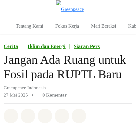
Fo
Menu
Tentang Kami
Fokus Kerja
Mari Beraksi
Kab
Cerita
Iklim dan Energi
|
Siaran Pers
Jangan Ada Ruang untuk
Fosil pada RUPTL Baru
Greenpeace Indonesia
27 Mei 2025
•
0
Komentar
Bagikan di Whatsapp
Bagikan di Facebook
Bagikan di Twitter
Bagikan melalui Email
Share on Bluesky