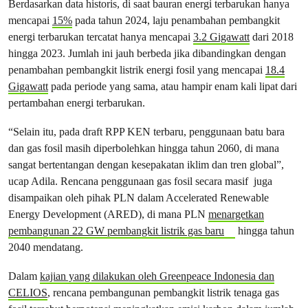
Berdasarkan data historis, di saat bauran energi terbarukan hanya
mencapai
15%
pada tahun 2024, laju penambahan pembangkit
energi terbarukan tercatat hanya mencapai
3.2 Gigawatt
dari 2018
hingga 2023. Jumlah ini jauh berbeda jika dibandingkan dengan
penambahan pembangkit listrik energi fosil yang mencapai
18.4
Gigawatt
pada periode yang sama, atau hampir enam kali lipat dari
pertambahan energi terbarukan.
“Selain itu, pada draft RPP KEN terbaru, penggunaan batu bara
dan gas fosil masih diperbolehkan hingga tahun 2060, di mana
sangat bertentangan dengan kesepakatan iklim dan tren global”,
ucap Adila. Rencana penggunaan gas fosil secara masif juga
disampaikan oleh pihak PLN dalam Accelerated Renewable
Energy Development (ARED), di mana PLN
menargetkan
pembangunan 22 GW pembangkit listrik gas baru
hingga tahun
2040 mendatang.
Dalam
kajian yang dilakukan oleh Greenpeace Indonesia dan
CELIOS
, rencana pembangunan pembangkit listrik tenaga gas