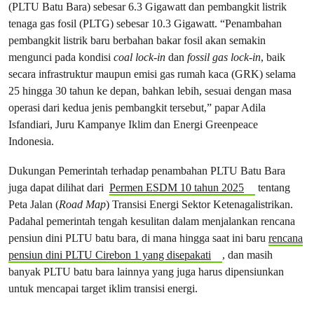
(PLTU Batu Bara) sebesar 6.3 Gigawatt dan pembangkit listrik
tenaga gas fosil (PLTG) sebesar 10.3 Gigawatt. “Penambahan
pembangkit listrik baru berbahan bakar fosil akan semakin
mengunci pada kondisi
coal lock-in
dan
fossil gas lock-in
, baik
secara infrastruktur maupun emisi gas rumah kaca (GRK) selama
25 hingga 30 tahun ke depan, bahkan lebih, sesuai dengan masa
operasi dari kedua jenis pembangkit tersebut,” papar Adila
Isfandiari, Juru Kampanye Iklim dan Energi Greenpeace
Indonesia.
Dukungan Pemerintah terhadap penambahan PLTU Batu Bara
juga dapat dilihat dari
Permen ESDM 10 tahun 2025
tentang
Peta Jalan (
Road Map
) Transisi Energi Sektor Ketenagalistrikan.
Padahal pemerintah tengah kesulitan dalam menjalankan rencana
pensiun dini PLTU batu bara, di mana hingga saat ini baru
rencana
pensiun dini PLTU Cirebon 1 yang disepakati
, dan masih
banyak PLTU batu bara lainnya yang juga harus dipensiunkan
untuk mencapai target iklim transisi energi.