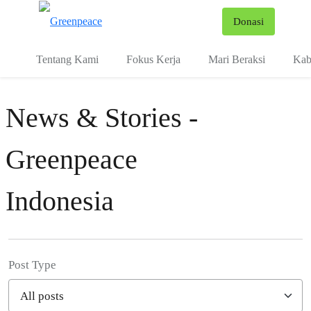
Fo
Donasi
Menu
Tentang Kami
Fokus Kerja
Mari Beraksi
Kab
News & Stories -
Greenpeace
Indonesia
Post Type