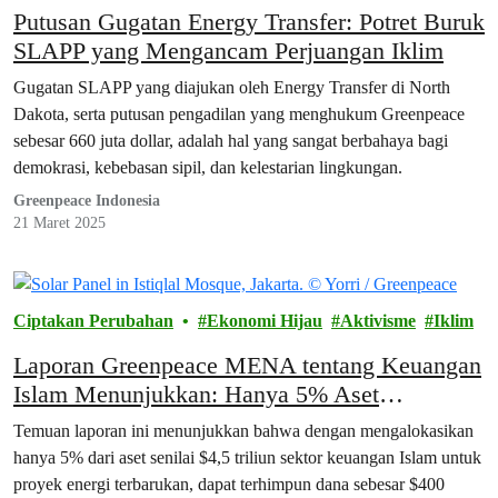
Putusan Gugatan Energy Transfer: Potret Buruk
SLAPP yang Mengancam Perjuangan Iklim
Gugatan SLAPP yang diajukan oleh Energy Transfer di North
Dakota, serta putusan pengadilan yang menghukum Greenpeace
sebesar 660 juta dollar, adalah hal yang sangat berbahaya bagi
demokrasi, kebebasan sipil, dan kelestarian lingkungan.
Greenpeace Indonesia
21 Maret 2025
Ciptakan Perubahan
Ekonomi Hijau
Aktivisme
Iklim
Laporan Greenpeace MENA tentang Keuangan
Islam Menunjukkan: Hanya 5% Aset
Keuangan Islam Dapat Menghasilkan $400
Temuan laporan ini menunjukkan bahwa dengan mengalokasikan
Miliar untuk Energi Terbarukan pada 2030
hanya 5% dari aset senilai $4,5 triliun sektor keuangan Islam untuk
proyek energi terbarukan, dapat terhimpun dana sebesar $400