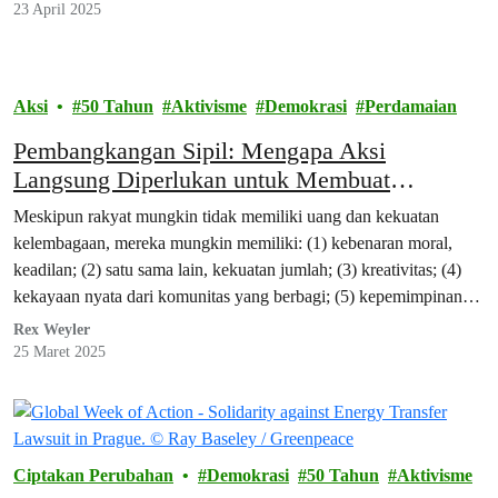
23 April 2025
Aksi
50 Tahun
Aktivisme
Demokrasi
Perdamaian
Pembangkangan Sipil: Mengapa Aksi
Langsung Diperlukan untuk Membuat
Perubahan
Meskipun rakyat mungkin tidak memiliki uang dan kekuatan
kelembagaan, mereka mungkin memiliki: (1) kebenaran moral,
keadilan; (2) satu sama lain, kekuatan jumlah; (3) kreativitas; (4)
kekayaan nyata dari komunitas yang berbagi; (5) kepemimpinan
moral yang sejati; (6) komitmen untuk bekerja demi kebenaran
Rex Weyler
moral tanpa keuntungan pribadi; dan (7) mereka memiliki kekuatan
25 Maret 2025
untuk menceritakan kisah mereka.
Ciptakan Perubahan
Demokrasi
50 Tahun
Aktivisme