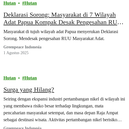
Hutan
Hutan
Deklarasi Sorong: Masyarakat di 7 Wilayah
Adat Papua Kompak Desak Pengesahan RUU
Masyarakat Adat
Masyarakat di tujuh wilayah adat Papua menyerukan Deklarasi
Sorong. Mendesak pengesahan RUU Masyarakat Adat.
Greenpeace Indonesia
1 Agustus 2025
Hutan
Hutan
Surga yang Hilang?
Seiring dengan ekspansi industri pertambangan nikel di wilayah ini
yang membawa risiko besar terhadap lingkungan, mata
pencaharian masyarakat setempat, dan masa depan Raja Ampat
sebagai destinasi wisata. Aktivitas pertambangan nikel berisiko
menyebabkan kerusakan yang tidak dapat dipulihkan pada
Greenpeace Indonesia