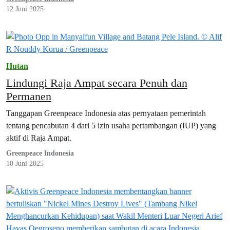
terumbu karang dan habitat daratan melalui deforestasi,
12 Juni 2025
sedimentasi, dan polusi.
Hutan
Lindungi Raja Ampat secara Penuh dan
Permanen
Tanggapan Greenpeace Indonesia atas pernyataan pemerintah
tentang pencabutan 4 dari 5 izin usaha pertambangan (IUP) yang
aktif di Raja Ampat.
Greenpeace Indonesia
10 Juni 2025