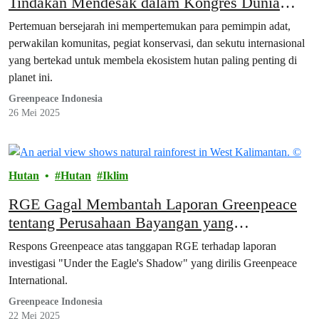
Tindakan Mendesak dalam Kongres Dunia
Pertama Masyarakat Adat dan Komunitas
Pertemuan bersejarah ini mempertemukan para pemimpin adat,
Lokal dari Tiga Kawasan Hutan
perwakilan komunitas, pegiat konservasi, dan sekutu internasional
yang bertekad untuk membela ekosistem hutan paling penting di
planet ini.
Greenpeace Indonesia
26 Mei 2025
Hutan
Hutan
Iklim
RGE Gagal Membantah Laporan Greenpeace
tentang Perusahaan Bayangan yang
Mengancam Hutan Indonesia
Respons Greenpeace atas tanggapan RGE terhadap laporan
investigasi "Under the Eagle's Shadow" yang dirilis Greenpeace
International.
Greenpeace Indonesia
22 Mei 2025