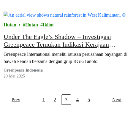
Hutan
Hutan
Iklim
Under The Eagle’s Shadow – Investigasi
Greenpeace Temukan Indikasi Kerajaan
Bayangan RGE yang Mengancam Hutan
Greenpeace International meneliti ratusan perusahaan bayangan di
Indonesia
bawah kendali bersama dengan grup RGE/Tanoto.
Greenpeace Indonesia
20 Mei 2025
Prev
1
2
3
4
5
Next