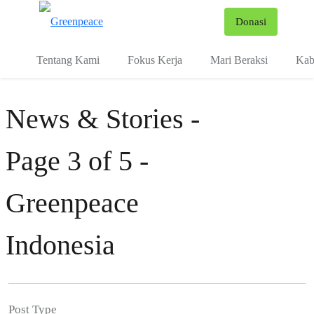
Fo
Donasi
Menu
Tentang Kami
Fokus Kerja
Mari Beraksi
Kab
News & Stories -
Page 3 of 5 -
Greenpeace
Indonesia
Post Type