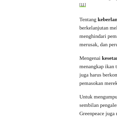
[11]
Tentang
keberla
berkelanjutan me
menghindari pema
merusak, dan per
Mengenai
keseta
menangkap ikan t
juga harus berko
pemasokan mereka 
Untuk mengumpulk
sembilan pengalen
Greenpeace juga m