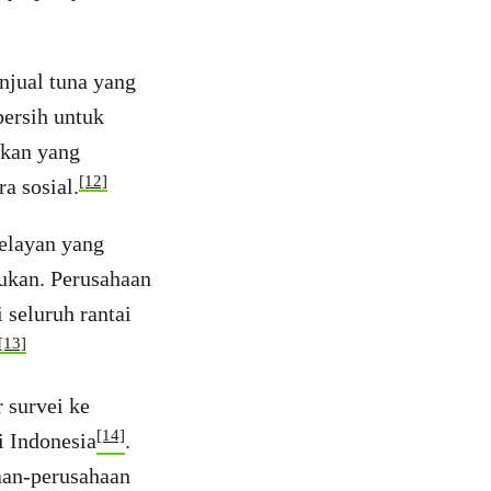
njual tuna yang
bersih untuk
ikan yang
[12]
a sosial.
nelayan yang
ukan. Perusahaan
 seluruh rantai
[13]
 survei ke
[14]
i Indonesia
.
haan-perusahaan