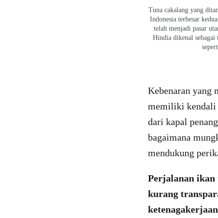
Tuna cakalang yang ditan
Indonesia terbesar kedu
telah menjadi pasar ut
Hindia dikenal sebagai 
seper
Kebenaran yang m
memiliki kendali 
dari kapal penan
bagaimana mungk
mendukung perika
Perjalanan ikan 
kurang transpar
ketenaga
kerjaan