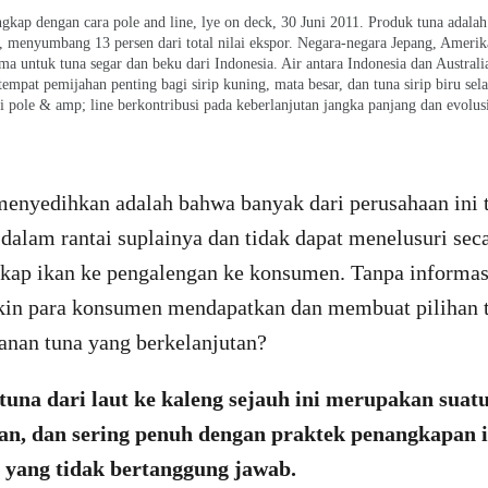
gkap dengan cara pole and line, lye on deck, 30 Juni 2011. Produk tuna adala
a, menyumbang 13 persen dari total nilai ekspor. Negara-negara Jepang, Amerik
ama untuk tuna segar dan beku dari Indonesia. Air antara Indonesia dan Australi
tempat pemijahan penting bagi sirip kuning, mata besar, dan tuna sirip biru se
ti pole & amp; line berkontribusi pada keberlanjutan jangka panjang dan evolusi
enyedihkan adalah bahwa banyak dari perusahaan ini 
dalam rantai suplainya dan tidak dapat menelusuri seca
gkap ikan ke pengalengan ke konsumen. Tanpa informasi
in para konsumen mendapatkan dan membuat pilihan t
nan tuna yang berkelanjutan?
tuna dari laut ke kaleng
sejauh ini merupakan suatu
an, dan sering penu
h dengan praktek penangkapan 
 yang tidak bertanggung jawab.