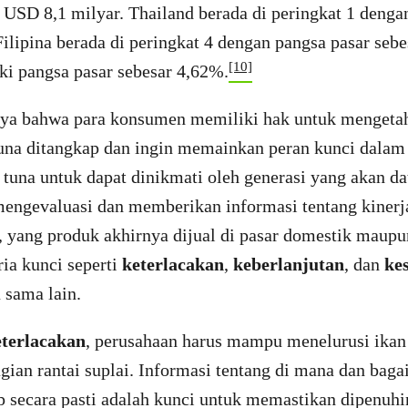
i USD 8,1 milyar. Thailand berada di peringkat 1 denga
ilipina berada di peringkat 4 dengan pangsa pasar seb
[10]
ki pangsa pasar sebesar 4,62%.
ya bahwa para konsumen memiliki hak untuk mengetah
una ditangkap dan ingin memainkan peran kunci dalam
tuna untuk dapat dinikmati oleh generasi yang akan da
mengevaluasi dan memberikan informasi tentang kiner
 yang produk akhirnya dijual di pasar domestik maupun
ria kunci seperti
keterlacakan
,
keberlanjutan
, dan
ke
u sama lain.
eterlacakan
, perusahaan harus mampu menelurusi ikan
gian rantai suplai. Informasi tentang di mana dan bag
p secara pasti adalah kunci untuk memastikan dipenuhi