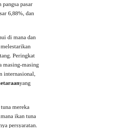
n pangsa pasar
esar 6,88%, dan
ui di mana dan
 melestarikan
tang. Peringkat
ja masing-masing
 internasional,
setaraan
yang
 tuna mereka
aimana ikan tuna
nya persyaratan.