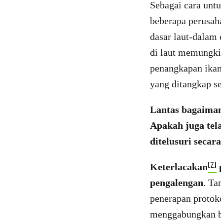
Sebagai cara untu
beberapa perusaha
dasar laut-dalam 
di laut memungkin
penangkapan ikan
yang ditangkap se
Lantas bagaiman
Apakah juga tela
ditelusuri secar
[7]
Keterlacakan
p
pengalengan
. Ta
penerapan protok
menggabungkan be