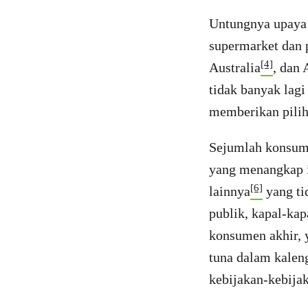
Untungnya upaya 
supermarket dan 
[4]
Australia
, dan 
tidak banyak lagi
memberikan pilih
Sejumlah konsume
yang menangkap i
[6]
lainnya
yang ti
publik, kapal-ka
konsumen akhir, 
tuna dalam kalen
kebijakan-kebija