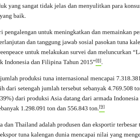
uk yang sangat tidak jelas dan menyulitkan para kons
yang baik.
ri pengalengan untuk meningkatkan dan memainkan per
erlanjutan dan tanggung jawab sosial pasokan tuna kal
enpeace untuk melakukan survei dan meluncurkan “L
[8]
k Indonesia dan Filipina Tahun 2015”
.
jumlah produksi tuna internasional mencapai 7.318.381
h dari setengah jumlah tersebut sebanyak 4.769.508 to
39%) dari produksi Asia datang dari armada Indonesia 
[9]
banyak 1.298.091 ton dan 556.843 ton.
na dan Thailand adalah produsen dan eksportir terbesar 
 ekspor tuna kalengan dunia mencapai nilai yang menge