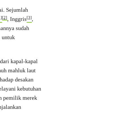
ai. Sejumlah
1]
[2]
[3]
, Inggris
,
aannya sudah
i untuk
dari kapal-kapal
nuh mahluk laut
rhadap desakan
elayani kebutuhan
h pemilik merek
njalankan