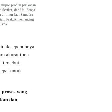
h ekspor produk perikanan
a Serikat, dan Uni Eropa
a di timur laut Samudra
latan. Praktik memancing
 stok.
tidak sepenuhnya
ra akurat tuna
 tersebut,
epat untuk
 proses yang
ikan
dan