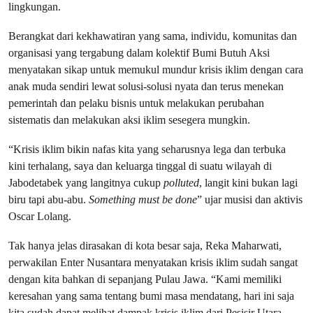
lingkungan.
Berangkat dari kekhawatiran yang sama, individu, komunitas dan
organisasi yang tergabung dalam kolektif Bumi Butuh Aksi
menyatakan sikap untuk memukul mundur krisis iklim dengan cara
anak muda sendiri lewat solusi-solusi nyata dan terus menekan
pemerintah dan pelaku bisnis untuk melakukan perubahan
sistematis dan melakukan aksi iklim sesegera mungkin.
“Krisis iklim bikin nafas kita yang seharusnya lega dan terbuka
kini terhalang, saya dan keluarga tinggal di suatu wilayah di
Jabodetabek yang langitnya cukup
polluted
, langit kini bukan lagi
biru tapi abu-abu.
Something must be done
” ujar musisi dan aktivis
Oscar Lolang.
Tak hanya jelas dirasakan di kota besar saja, Reka Maharwati,
perwakilan Enter Nusantara menyatakan krisis iklim sudah sangat
dengan kita bahkan di sepanjang Pulau Jawa. “Kami memiliki
keresahan yang sama tentang bumi masa mendatang, hari ini saja
kita sudah dapat melihat dampak krisis iklim dari Pesisir Utara