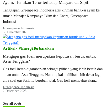
Ayam, Hentikan Teror terhadap Masyarakat Sipil!
Tanggapan Greenpeace Indonesia atas kiriman bangkai ayam ke
rumah Manajer Kampanye Iklim dan Energi Greenpeace
Indonesia.
Greenpeace Indonesia
30 Desember 2025
Artikel
EnergiTerbarukan
Mengapa gas fosil merupakan keputusan buruk untuk
Asia Tenggara?
Gas fosil kerap digambarkan sebagai pilihan yang lebih bersih dan
aman untuk Asia Tenggara. Namun, kalau dilihat lebih dekat lagi,
citra soal gas fosil itu berubah total. Gas fosil membahayakan
iklim, menguras pendapatan kita, merusak alam, mengancam
Greenpeace Indonesia
2 Desember 2025
kesehatan, dan membuat masyarakat dalam bahaya. Risikonya
bukan cuma satu dua, tapi di seluruh rantai pasok — mulai…
See all posts