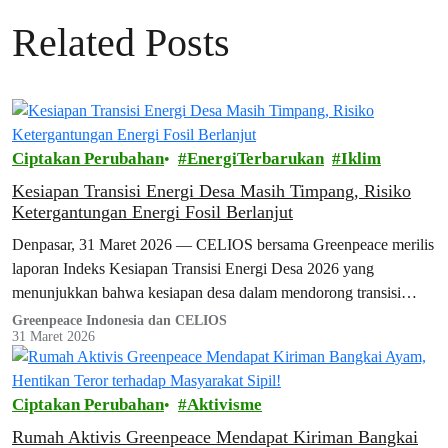
Related Posts
Ciptakan Perubahan
EnergiTerbarukan
Iklim
Kesiapan Transisi Energi Desa Masih Timpang, Risiko
Ketergantungan Energi Fosil Berlanjut
Denpasar, 31 Maret 2026 — CELIOS bersama Greenpeace merilis
laporan Indeks Kesiapan Transisi Energi Desa 2026 yang
menunjukkan bahwa kesiapan desa dalam mendorong transisi
energi bersih di Indonesia masih menghadapi…
Greenpeace Indonesia dan CELIOS
31 Maret 2026
Ciptakan Perubahan
Aktivisme
Rumah Aktivis Greenpeace Mendapat Kiriman Bangkai