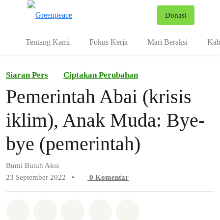
Fo
Donasi
Menu
Tentang Kami
Fokus Kerja
Mari Beraksi
Kab
Siaran Pers
Ciptakan Perubahan
Pemerintah Abai (krisis
iklim), Anak Muda: Bye-
bye (pemerintah)
Bumi Butuh Aksi
23 September 2022
•
0
Komentar
Bagikan di Whatsapp
Bagikan di Facebook
Bagikan di Twitter
Bagikan melalui Email
Share on Bluesky