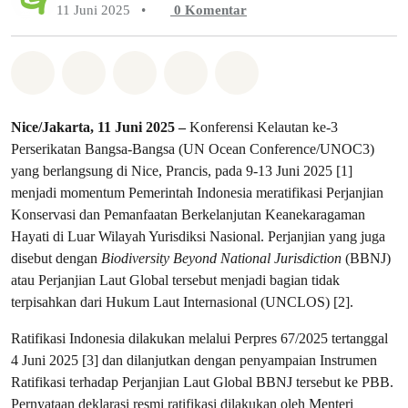
11 Juni 2025
•
0
Komentar
Bagikan di Whatsapp
Bagikan di Facebook
Bagikan di Twitter
Bagikan melalui Email
Share on Bluesky
Nice/Jakarta, 11 Juni 2025 –
Konferensi Kelautan ke-3
Perserikatan Bangsa-Bangsa (UN Ocean Conference/UNOC3)
yang berlangsung di Nice, Prancis, pada 9-13 Juni 2025 [1]
menjadi momentum Pemerintah Indonesia meratifikasi Perjanjian
Konservasi dan Pemanfaatan Berkelanjutan Keanekaragaman
Hayati di Luar Wilayah Yurisdiksi Nasional. Perjanjian yang juga
disebut dengan
Biodiversity Beyond National Jurisdiction
(BBNJ)
atau Perjanjian Laut Global tersebut menjadi bagian tidak
terpisahkan dari Hukum Laut Internasional (UNCLOS) [2].
Ratifikasi Indonesia dilakukan melalui Perpres 67/2025 tertanggal
4 Juni 2025 [3] dan dilanjutkan dengan penyampaian Instrumen
Ratifikasi terhadap Perjanjian Laut Global BBNJ tersebut ke PBB.
Pernyataan deklarasi resmi ratifikasi dilakukan oleh Menteri