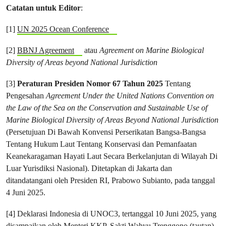
Catatan untuk Editor
:
[1]
UN 2025 Ocean Conference
[2]
BBNJ Agreement
atau
Agreement on Marine Biological
Diversity of Areas beyond National Jurisdiction
[3]
Peraturan Presiden Nomor 67 Tahun 2025
Tentang
Pengesahan
Agreement Under the United Nations Convention on
the Law of the Sea on the Conservation and Sustainable Use of
Marine Biological Diversity of Areas Beyond National Jurisdiction
(Persetujuan Di Bawah Konvensi Perserikatan Bangsa-Bangsa
Tentang Hukum Laut Tentang Konservasi dan Pemanfaatan
Keanekaragaman Hayati Laut Secara Berkelanjutan di Wilayah Di
Luar Yurisdiksi Nasional). Ditetapkan di Jakarta dan
ditandatangani oleh Presiden RI, Prabowo Subianto, pada tanggal
4 Juni 2025.
[4] Deklarasi Indonesia di UNOC3, tertanggal 10 Juni 2025, yang
disampaikan oleh Menteri KKP, Sakti Wahyu Trenggono (
tautan
)