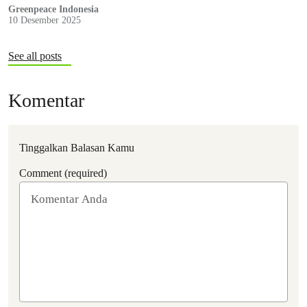
membungkam suara rakyat secara sistematis.
Greenpeace Indonesia
10 Desember 2025
See all posts
Komentar
Tinggalkan Balasan Kamu
Comment (required)