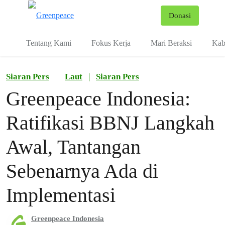
Fo
Donasi
Menu
Tentang Kami
Fokus Kerja
Mari Beraksi
Kab
Siaran Pers
Laut
|
Siaran Pers
Greenpeace Indonesia:
Ratifikasi BBNJ Langkah
Awal, Tantangan
Sebenarnya Ada di
Implementasi
Greenpeace Indonesia