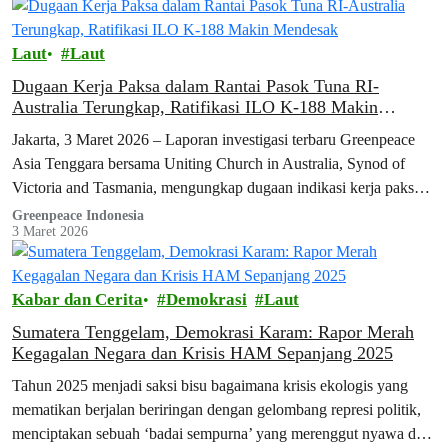
Laut
Laut
Dugaan Kerja Paksa dalam Rantai Pasok Tuna RI-
Australia Terungkap, Ratifikasi ILO K-188 Makin
Mendesak
Jakarta, 3 Maret 2026 – Laporan investigasi terbaru Greenpeace
Asia Tenggara bersama Uniting Church in Australia, Synod of
Victoria and Tasmania, mengungkap dugaan indikasi kerja paksa
yang dialami 25 awak…
Greenpeace Indonesia
3 Maret 2026
Kabar dan Cerita
Demokrasi
Laut
Sumatera Tenggelam, Demokrasi Karam: Rapor Merah
Kegagalan Negara dan Krisis HAM Sepanjang 2025
Tahun 2025 menjadi saksi bisu bagaimana krisis ekologis yang
mematikan berjalan beriringan dengan gelombang represi politik,
menciptakan sebuah ‘badai sempurna’ yang merenggut nyawa dan