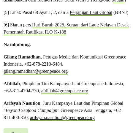
[5] Lihat: Pasal 68 Ayat 1, 2, dan 3
Perjanjian Laut Global
(BBNJ)
[6] Siaran pers
Hari Buruh 2025, Seruan dari Laut: Nelayan Desak
Pemerintah Ratifikasi ILO K-188
Narahubung
:
Gilang Ramadhan
, Petugas Media dan Komunikasi Greenpeace
Indonesia, +62-878-2210-6484,
gilang.ramadhan@greenpeace.org
Afdillah
, Pimpinan Tim Kampanye Laut Greenpeace Indonesia,
+62-811-4704-730,
afdillah@greenpeace.org
Arifsyah Nasution
, Juru Kampanye Laut dan Pimpinan Global
“
Beyond Seafood Campaign
” Greenpeace Asia Tenggara, +62-
811-400-350,
arifsyah.nasution@greenpeace.org